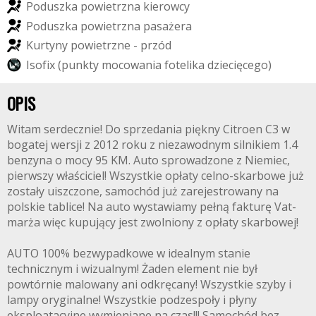
P
o
d
u
s
z
k
a
p
o
w
i
e
t
r
z
n
a
k
i
e
r
o
w
c
y
P
o
d
u
s
z
k
a
p
o
w
i
e
t
r
z
n
a
p
a
s
a
ż
e
r
a
K
u
r
t
y
n
y
p
o
w
i
e
t
r
z
n
e
-
p
r
z
ó
d
I
s
o
f
i
x
(
p
u
n
k
t
y
m
o
c
o
w
a
n
i
a
f
o
t
e
l
i
k
a
d
z
i
e
c
i
ę
c
e
g
o
)
OPIS
Witam serdecznie! Do sprzedania piękny Citroen C3 w
bogatej wersji z 2012 roku z niezawodnym silnikiem 1.4
benzyna o mocy 95 KM. Auto sprowadzone z Niemiec,
pierwszy właściciel! Wszystkie opłaty celno-skarbowe już
zostały uiszczone, samochód już zarejestrowany na
polskie tablice! Na auto wystawiamy pełną fakturę Vat-
marża więc kupujący jest zwolniony z opłaty skarbowej!
AUTO 100% bezwypadkowe w idealnym stanie
technicznym i wizualnym! Żaden element nie był
powtórnie malowany ani odkręcany! Wszystkie szyby i
lampy oryginalne! Wszystkie podzespoły i płyny
eksploatacyjne wymieniane na czas!!! Samochód bez