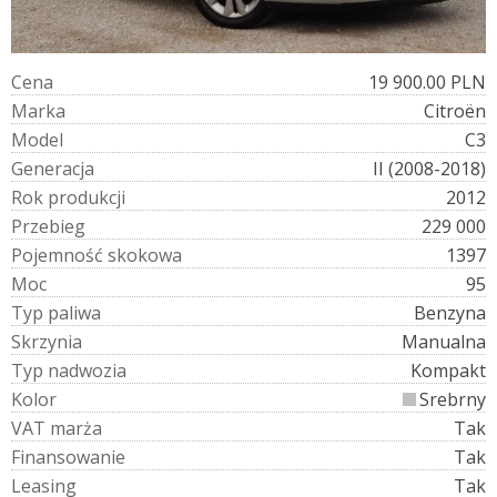
C
e
n
a
19 900.00 PLN
M
a
r
k
a
Citroën
M
o
d
e
l
C3
G
e
n
e
r
a
c
j
a
II (2008-2018)
R
o
k
p
r
o
d
u
k
c
j
i
2012
P
r
z
e
b
i
e
g
229 000
P
o
j
e
m
n
o
ś
ć
s
k
o
k
o
w
a
1397
M
o
c
95
T
y
p
p
a
l
i
w
a
Benzyna
S
k
r
z
y
n
i
a
Manualna
T
y
p
n
a
d
w
o
z
i
a
Kompakt
K
o
l
o
r
Srebrny
V
A
T
m
a
r
ż
a
Tak
F
i
n
a
n
s
o
w
a
n
i
e
Tak
L
e
a
s
i
n
g
Tak