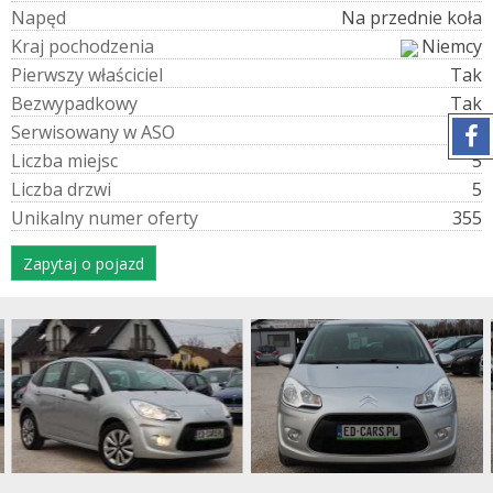
N
a
p
ę
d
Na przednie koła
K
r
a
j
p
o
c
h
o
d
z
e
n
i
a
Niemcy
P
i
e
r
w
s
z
y
w
ł
a
ś
c
i
c
i
e
l
Tak
B
e
z
w
y
p
a
d
k
o
w
y
Tak
S
e
r
w
i
s
o
w
a
n
y
w
A
S
O
Tak
L
i
c
z
b
a
m
i
e
j
s
c
5
L
i
c
z
b
a
d
r
z
w
i
5
U
n
i
k
a
l
n
y
n
u
m
e
r
o
f
e
r
t
y
355
Zapytaj o pojazd