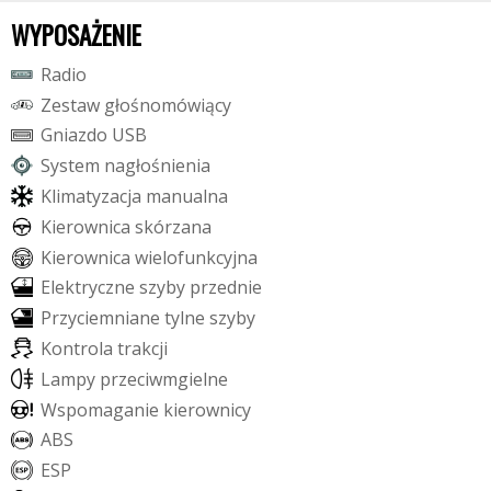
WYPOSAŻENIE
R
a
d
i
o
Z
e
s
t
a
w
g
ł
o
ś
n
o
m
ó
w
i
ą
c
y
G
n
i
a
z
d
o
U
S
B
S
y
s
t
e
m
n
a
g
ł
o
ś
n
i
e
n
i
a
K
l
i
m
a
t
y
z
a
c
j
a
m
a
n
u
a
l
n
a
K
i
e
r
o
w
n
i
c
a
s
k
ó
r
z
a
n
a
K
i
e
r
o
w
n
i
c
a
w
i
e
l
o
f
u
n
k
c
y
j
n
a
E
l
e
k
t
r
y
c
z
n
e
s
z
y
b
y
p
r
z
e
d
n
i
e
P
r
z
y
c
i
e
m
n
i
a
n
e
t
y
l
n
e
s
z
y
b
y
K
o
n
t
r
o
l
a
t
r
a
k
c
j
i
L
a
m
p
y
p
r
z
e
c
i
w
m
g
i
e
l
n
e
W
s
p
o
m
a
g
a
n
i
e
k
i
e
r
o
w
n
i
c
y
A
B
S
E
S
P