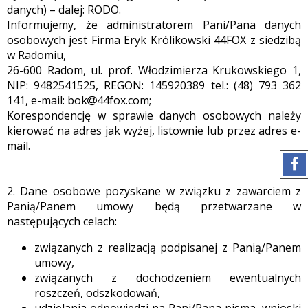
danych) – dalej: RODO.
Informujemy, że administratorem Pani/Pana danych
osobowych jest Firma Eryk Królikowski 44FOX z siedzibą
w Radomiu,
26-600 Radom, ul. prof. Włodzimierza Krukowskiego 1,
NIP: 9482541525, REGON: 145920389 tel.: (48) 793 362
141, e-mail: bok
44fox.com;
Korespondencję w sprawie danych osobowych należy
kierować na adres jak wyżej, listownie lub przez adres e-
mail.
2. Dane osobowe pozyskane w związku z zawarciem z
Panią/Panem umowy będą przetwarzane w
następujących celach:
związanych z realizacją podpisanej z Panią/Panem
umowy,
związanych z dochodzeniem ewentualnych
roszczeń, odszkodowań,
udzielania odpowiedzi na Pani/Pana pisma, wnioski