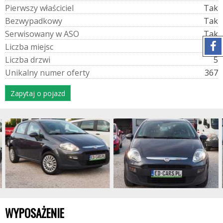
P
i
e
r
w
s
z
y
w
ł
a
ś
c
i
c
i
e
l
Tak
B
e
z
w
y
p
a
d
k
o
w
y
Tak
S
e
r
w
i
s
o
w
a
n
y
w
A
S
O
Tak
L
i
c
z
b
a
m
i
e
j
s
c
5
L
i
c
z
b
a
d
r
z
w
i
5
U
n
i
k
a
l
n
y
n
u
m
e
r
o
f
e
r
t
y
367
Zapytaj o pojazd
WYPOSAŻENIE