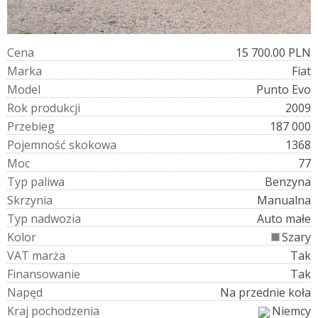
C
e
n
a
15 700.00 PLN
M
a
r
k
a
Fiat
M
o
d
e
l
Punto Evo
R
o
k
p
r
o
d
u
k
c
j
i
2009
P
r
z
e
b
i
e
g
187 000
P
o
j
e
m
n
o
ś
ć
s
k
o
k
o
w
a
1368
M
o
c
77
T
y
p
p
a
l
i
w
a
Benzyna
S
k
r
z
y
n
i
a
Manualna
T
y
p
n
a
d
w
o
z
i
a
Auto małe
K
o
l
o
r
Szary
V
A
T
m
a
r
ż
a
Tak
F
i
n
a
n
s
o
w
a
n
i
e
Tak
N
a
p
ę
d
Na przednie koła
K
r
a
j
p
o
c
h
o
d
z
e
n
i
a
Niemcy