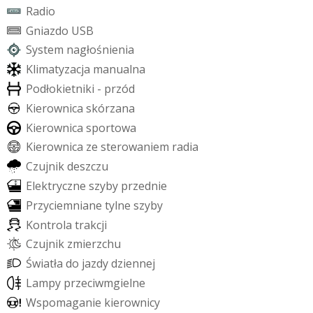
R
a
d
i
o
G
n
i
a
z
d
o
U
S
B
S
y
s
t
e
m
n
a
g
ł
o
ś
n
i
e
n
i
a
K
l
i
m
a
t
y
z
a
c
j
a
m
a
n
u
a
l
n
a
P
o
d
ł
o
k
i
e
t
n
i
k
i
-
p
r
z
ó
d
K
i
e
r
o
w
n
i
c
a
s
k
ó
r
z
a
n
a
K
i
e
r
o
w
n
i
c
a
s
p
o
r
t
o
w
a
K
i
e
r
o
w
n
i
c
a
z
e
s
t
e
r
o
w
a
n
i
e
m
r
a
d
i
a
C
z
u
j
n
i
k
d
e
s
z
c
z
u
E
l
e
k
t
r
y
c
z
n
e
s
z
y
b
y
p
r
z
e
d
n
i
e
P
r
z
y
c
i
e
m
n
i
a
n
e
t
y
l
n
e
s
z
y
b
y
K
o
n
t
r
o
l
a
t
r
a
k
c
j
i
C
z
u
j
n
i
k
z
m
i
e
r
z
c
h
u
Ś
w
i
a
t
ł
a
d
o
j
a
z
d
y
d
z
i
e
n
n
e
j
L
a
m
p
y
p
r
z
e
c
i
w
m
g
i
e
l
n
e
W
s
p
o
m
a
g
a
n
i
e
k
i
e
r
o
w
n
i
c
y