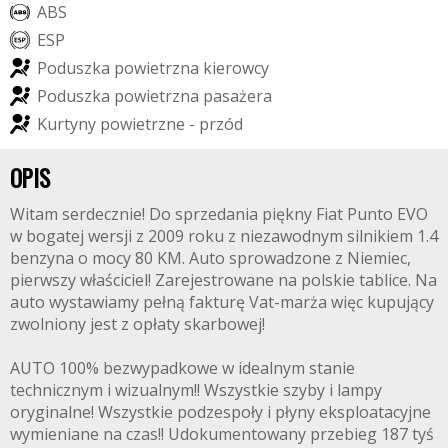
A
B
S
E
S
P
P
o
d
u
s
z
k
a
p
o
w
i
e
t
r
z
n
a
k
i
e
r
o
w
c
y
P
o
d
u
s
z
k
a
p
o
w
i
e
t
r
z
n
a
p
a
s
a
ż
e
r
a
K
u
r
t
y
n
y
p
o
w
i
e
t
r
z
n
e
-
p
r
z
ó
d
OPIS
Witam serdecznie! Do sprzedania piękny Fiat Punto EVO
w bogatej wersji z 2009 roku z niezawodnym silnikiem 1.4
benzyna o mocy 80 KM. Auto sprowadzone z Niemiec,
pierwszy właściciel! Zarejestrowane na polskie tablice. Na
auto wystawiamy pełną fakturę Vat-marża więc kupujący
zwolniony jest z opłaty skarbowej!
AUTO 100% bezwypadkowe w idealnym stanie
technicznym i wizualnym!! Wszystkie szyby i lampy
oryginalne! Wszystkie podzespoły i płyny eksploatacyjne
wymieniane na czas!! Udokumentowany przebieg 187 tyś