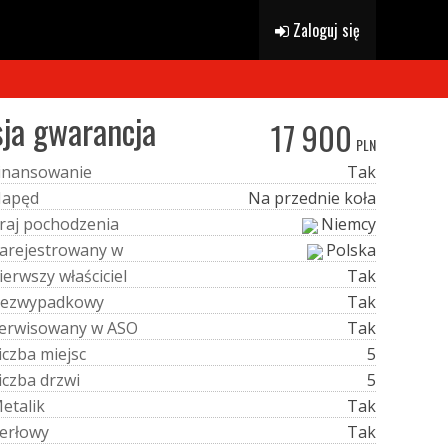
Zaloguj się
sja gwarancja
17 900
PLN
i
n
a
n
s
o
w
a
n
i
e
Tak
N
a
p
ę
d
Na przednie koła
r
a
j
p
o
c
h
o
d
z
e
n
i
a
Niemcy
a
r
e
j
e
s
t
r
o
w
a
n
y
w
Polska
i
e
r
w
s
z
y
w
ł
a
ś
c
i
c
i
e
l
Tak
e
z
w
y
p
a
d
k
o
w
y
Tak
e
r
w
i
s
o
w
a
n
y
w
A
S
O
Tak
i
c
z
b
a
m
i
e
j
s
c
5
i
c
z
b
a
d
r
z
w
i
5
M
e
t
a
l
i
k
Tak
e
r
ł
o
w
y
Tak