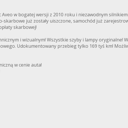
t Aveo w bogatej wersji z 2010 roku i niezawodnym silniki
lno-skarbowe już zostały uiszczone, samochód już zarejestro
opłaty skarbowej!
cznym i wizualnym! Wszystkie szyby i lampy oryginalne! Ws
nsowego. Udokumentowany przebieg tylko 169 tyś km! Możli
iczną w cenie auta!
!