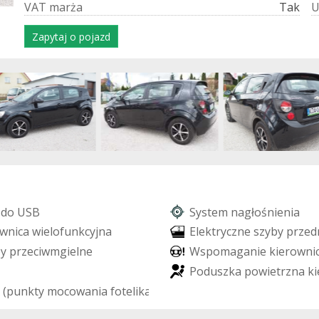
V
A
T
m
a
r
ż
a
Tak
Zapytaj o pojazd
z
d
o
U
S
B
S
y
s
t
e
m
n
a
g
ł
o
ś
n
i
e
n
i
a
w
n
i
c
a
w
i
e
l
o
f
u
n
k
c
y
j
n
a
E
l
e
k
t
r
y
c
z
n
e
s
z
y
b
y
p
r
z
e
d
p
y
p
r
z
e
c
i
w
m
g
i
e
l
n
e
W
s
p
o
m
a
g
a
n
i
e
k
i
e
r
o
w
n
i
P
o
d
u
s
z
k
a
p
o
w
i
e
t
r
z
n
a
k
i
(
p
u
n
k
t
y
m
o
c
o
w
a
n
i
a
f
o
t
e
l
i
k
a
d
z
i
e
c
i
ę
c
e
g
o
)