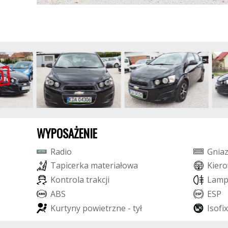
WYPOSAŻENIE
R
a
d
i
o
G
n
i
a
T
a
p
i
c
e
r
k
a
m
a
t
e
r
i
a
ł
o
w
a
K
i
e
r
o
K
o
n
t
r
o
l
a
t
r
a
k
c
j
i
L
a
m
A
B
S
E
S
P
K
u
r
t
y
n
y
p
o
w
i
e
t
r
z
n
e
-
t
y
ł
I
s
o
f
i
x