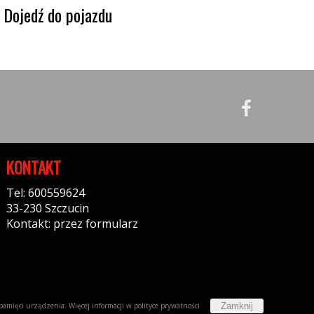
Dojedź do pojazdu
KONTAKT
Tel: 600559624
33-230 Szczucin
Kontakt: przez formularz
Zamknij
w pamięci urządzenia. Więcej informacji w
polityce prywatności