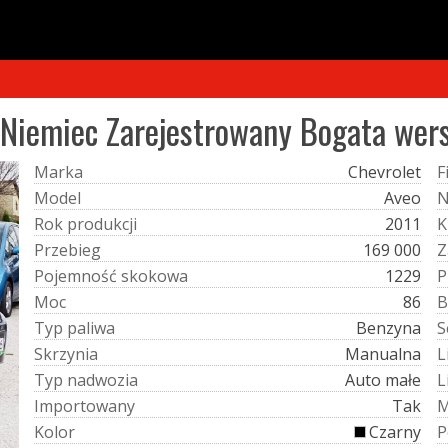
z Niemiec Zarejestrowany Bogata wer
M
a
r
k
a
Chevrolet
F
M
o
d
e
l
Aveo
R
o
k
p
r
o
d
u
k
c
j
i
2011
K
P
r
z
e
b
i
e
g
169 000
Z
P
o
j
e
m
n
o
ś
ć
s
k
o
k
o
w
a
1229
P
M
o
c
86
B
T
y
p
p
a
l
i
w
a
Benzyna
S
S
k
r
z
y
n
i
a
Manualna
L
T
y
p
n
a
d
w
o
z
i
a
Auto małe
L
I
m
p
o
r
t
o
w
a
n
y
Tak
K
o
l
o
r
Czarny
P