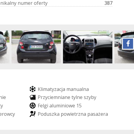
U
n
i
k
a
l
n
y
n
u
m
e
r
o
f
e
r
t
y
387
K
l
i
m
a
t
y
z
a
c
j
a
m
a
n
u
a
l
n
a
n
i
e
P
r
z
y
c
i
e
m
n
i
a
n
e
t
y
l
n
e
s
z
y
b
y
c
y
F
e
l
g
i
a
l
u
m
i
n
i
o
w
e
1
5
e
r
o
w
c
y
P
o
d
u
s
z
k
a
p
o
w
i
e
t
r
z
n
a
p
a
s
a
ż
e
r
a