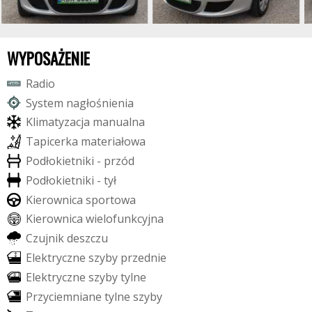
WYPOSAŻENIE
R
a
d
i
o
S
y
s
t
e
m
n
a
g
ł
o
ś
n
i
e
n
i
a
K
l
i
m
a
t
y
z
a
c
j
a
m
a
n
u
a
l
n
a
T
a
p
i
c
e
r
k
a
m
a
t
e
r
i
a
ł
o
w
a
P
o
d
ł
o
k
i
e
t
n
i
k
i
-
p
r
z
ó
d
P
o
d
ł
o
k
i
e
t
n
i
k
i
-
t
y
ł
K
i
e
r
o
w
n
i
c
a
s
p
o
r
t
o
w
a
K
i
e
r
o
w
n
i
c
a
w
i
e
l
o
f
u
n
k
c
y
j
n
a
C
z
u
j
n
i
k
d
e
s
z
c
z
u
E
l
e
k
t
r
y
c
z
n
e
s
z
y
b
y
p
r
z
e
d
n
i
e
E
l
e
k
t
r
y
c
z
n
e
s
z
y
b
y
t
y
l
n
e
P
r
z
y
c
i
e
m
n
i
a
n
e
t
y
l
n
e
s
z
y
b
y