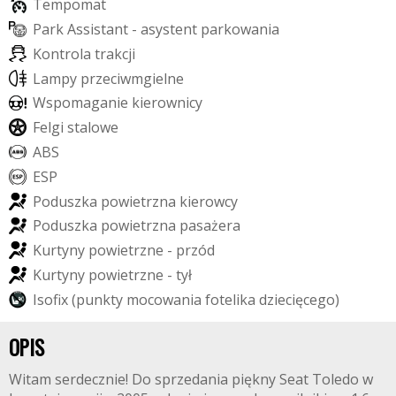
T
e
m
p
o
m
a
t
P
a
r
k
A
s
s
i
s
t
a
n
t
-
a
s
y
s
t
e
n
t
p
a
r
k
o
w
a
n
i
a
K
o
n
t
r
o
l
a
t
r
a
k
c
j
i
L
a
m
p
y
p
r
z
e
c
i
w
m
g
i
e
l
n
e
W
s
p
o
m
a
g
a
n
i
e
k
i
e
r
o
w
n
i
c
y
F
e
l
g
i
s
t
a
l
o
w
e
A
B
S
E
S
P
P
o
d
u
s
z
k
a
p
o
w
i
e
t
r
z
n
a
k
i
e
r
o
w
c
y
P
o
d
u
s
z
k
a
p
o
w
i
e
t
r
z
n
a
p
a
s
a
ż
e
r
a
K
u
r
t
y
n
y
p
o
w
i
e
t
r
z
n
e
-
p
r
z
ó
d
K
u
r
t
y
n
y
p
o
w
i
e
t
r
z
n
e
-
t
y
ł
I
s
o
f
x
(
p
u
n
k
t
y
m
o
c
o
w
a
n
i
a
f
o
t
e
l
i
k
a
d
z
i
e
c
i
ę
c
e
g
o
)
OPIS
Witam serdecznie! Do sprzedania piękny Seat Toledo w