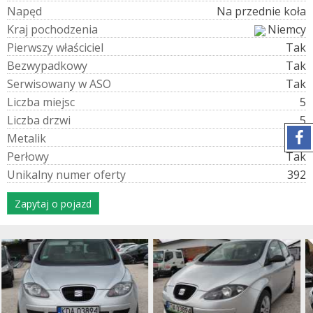
N
a
p
ę
d
Na przednie koła
K
r
a
j
p
o
c
h
o
d
z
e
n
i
a
Niemcy
P
i
e
r
w
s
z
y
w
ł
a
ś
c
i
c
i
e
l
Tak
B
e
z
w
y
p
a
d
k
o
w
y
Tak
S
e
r
w
i
s
o
w
a
n
y
w
A
S
O
Tak
L
i
c
z
b
a
m
i
e
j
s
c
5
L
i
c
z
b
a
d
r
z
w
i
5
M
e
t
a
l
i
k
Tak
P
e
r
ł
o
w
y
Tak
U
n
i
k
a
l
n
y
n
u
m
e
r
o
f
e
r
t
y
392
Zapytaj o pojazd