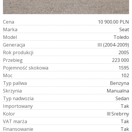
C
e
n
a
10 900.00 PLN
M
a
r
k
a
Seat
M
o
d
e
l
Toledo
G
e
n
e
r
a
c
j
a
III (2004-2009)
R
o
k
p
r
o
d
u
k
c
j
i
2005
P
r
z
e
b
i
e
g
223 000
P
o
j
e
m
n
o
ś
ć
s
k
o
k
o
w
a
1595
M
o
c
102
T
y
p
p
a
l
i
w
a
Benzyna
S
k
r
z
y
n
i
a
Manualna
T
y
p
n
a
d
w
o
z
i
a
Sedan
I
m
p
o
r
t
o
w
a
n
y
Tak
K
o
l
o
r
Srebrny
V
A
T
m
a
r
ż
a
Tak
F
i
n
a
n
s
o
w
a
n
i
e
Tak