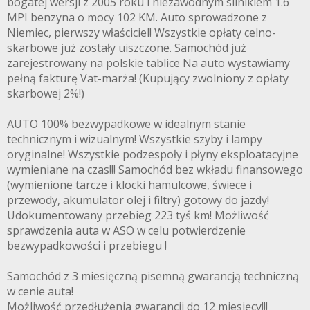
bogatej wersji z 2005 roku i niezawodnym silnikiem 1.6
MPI benzyna o mocy 102 KM. Auto sprowadzone z
Niemiec, pierwszy właściciel! Wszystkie opłaty celno-
skarbowe już zostały uiszczone. Samochód już
zarejestrowany na polskie tablice Na auto wystawiamy
pełną fakturę Vat-marża! (Kupujący zwolniony z opłaty
skarbowej 2%!)
AUTO 100% bezwypadkowe w idealnym stanie
technicznym i wizualnym! Wszystkie szyby i lampy
oryginalne! Wszystkie podzespoły i płyny eksploatacyjne
wymieniane na czas!!! Samochód bez wkładu finansowego
(wymienione tarcze i klocki hamulcowe, świece i
przewody, akumulator olej i filtry) gotowy do jazdy!
Udokumentowany przebieg 223 tyś km! Możliwość
sprawdzenia auta w ASO w celu potwierdzenie
bezwypadkowości i przebiegu !
Samochód z 3 miesięczną pisemną gwarancją techniczną
w cenie auta!
Możliwość przedłużenia gwarancji do 12 miesięcy!!!