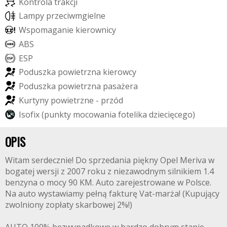
K
o
n
t
r
o
l
a
t
r
a
k
c
j
i
L
a
m
p
y
p
r
z
e
c
i
w
m
g
i
e
l
n
e
W
s
p
o
m
a
g
a
n
i
e
k
i
e
r
o
w
n
i
c
y
A
B
S
E
S
P
P
o
d
u
s
z
k
a
p
o
w
i
e
t
r
z
n
a
k
i
e
r
o
w
c
y
P
o
d
u
s
z
k
a
p
o
w
i
e
t
r
z
n
a
p
a
s
a
ż
e
r
a
K
u
r
t
y
n
y
p
o
w
i
e
t
r
z
n
e
-
p
r
z
ó
d
I
s
o
f
i
x
(
p
u
n
k
t
y
m
o
c
o
w
a
n
i
a
f
o
t
e
l
i
k
a
d
z
i
e
c
i
ę
c
e
g
o
)
OPIS
Witam serdecznie! Do sprzedania piękny Opel Meriva w
bogatej wersji z 2007 roku z niezawodnym silnikiem 1.4
benzyna o mocy 90 KM. Auto zarejestrowane w Polsce.
Na auto wystawiamy pełną fakturę Vat-marża! (Kupujący
zwolniony zopłaty skarbowej 2%!)