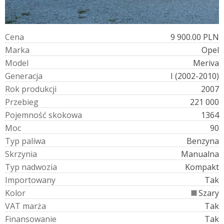
C
e
n
a
9 900.00 PLN
M
a
r
k
a
Opel
M
o
d
e
l
Meriva
G
e
n
e
r
a
c
j
a
I (2002-2010)
R
o
k
p
r
o
d
u
k
c
j
i
2007
P
r
z
e
b
i
e
g
221 000
P
o
j
e
m
n
o
ś
ć
s
k
o
k
o
w
a
1364
M
o
c
90
T
y
p
p
a
l
i
w
a
Benzyna
S
k
r
z
y
n
i
a
Manualna
T
y
p
n
a
d
w
o
z
i
a
Kompakt
I
m
p
o
r
t
o
w
a
n
y
Tak
K
o
l
o
r
Szary
V
A
T
m
a
r
ż
a
Tak
F
i
n
a
n
s
o
w
a
n
i
e
Tak