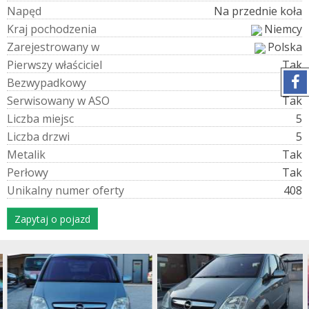
N
a
p
ę
d
Na przednie koła
K
r
a
j
p
o
c
h
o
d
z
e
n
i
a
Niemcy
Z
a
r
e
j
e
s
t
r
o
w
a
n
y
w
Polska
P
i
e
r
w
s
z
y
w
ł
a
ś
c
i
c
i
e
l
Tak
B
e
z
w
y
p
a
d
k
o
w
y
Tak
S
e
r
w
i
s
o
w
a
n
y
w
A
S
O
Tak
L
i
c
z
b
a
m
i
e
j
s
c
5
L
i
c
z
b
a
d
r
z
w
i
5
M
e
t
a
l
i
k
Tak
P
e
r
ł
o
w
y
Tak
U
n
i
k
a
l
n
y
n
u
m
e
r
o
f
e
r
t
y
408
Zapytaj o pojazd