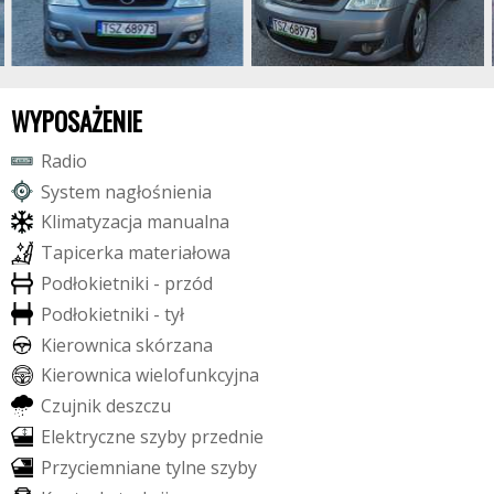
WYPOSAŻENIE
R
a
d
i
o
S
y
s
t
e
m
n
a
g
ł
o
ś
n
i
e
n
i
a
K
l
i
m
a
t
y
z
a
c
j
a
m
a
n
u
a
l
n
a
T
a
p
i
c
e
r
k
a
m
a
t
e
r
i
a
ł
o
w
a
P
o
d
ł
o
k
i
e
t
n
i
k
i
-
p
r
z
ó
d
P
o
d
ł
o
k
i
e
t
n
i
k
i
-
t
y
ł
K
i
e
r
o
w
n
i
c
a
s
k
ó
r
z
a
n
a
K
i
e
r
o
w
n
i
c
a
w
i
e
l
o
f
u
n
k
c
y
j
n
a
C
z
u
j
n
i
k
d
e
s
z
c
z
u
E
l
e
k
t
r
y
c
z
n
e
s
z
y
b
y
p
r
z
e
d
n
i
e
P
r
z
y
c
i
e
m
n
i
a
n
e
t
y
l
n
e
s
z
y
b
y