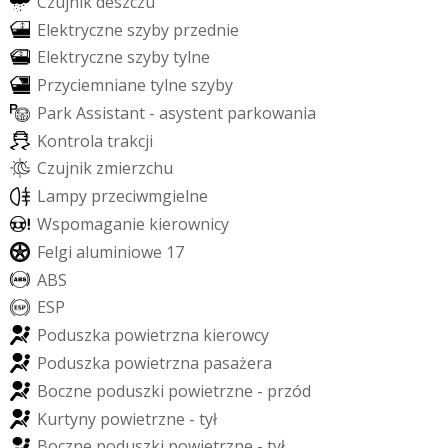
C
z
u
j
n
i
k
d
e
s
z
c
z
u
E
l
e
k
t
r
y
c
z
n
e
s
z
y
b
y
p
r
z
e
d
n
i
e
E
l
e
k
t
r
y
c
z
n
e
s
z
y
b
y
t
y
l
n
e
P
r
z
y
c
i
e
m
n
i
a
n
e
t
y
l
n
e
s
z
y
b
y
P
a
r
k
A
s
s
i
s
t
a
n
t
-
a
s
y
s
t
e
n
t
p
a
r
k
o
w
a
n
i
a
K
o
n
t
r
o
l
a
t
r
a
k
c
j
i
C
z
u
j
n
i
k
z
m
i
e
r
z
c
h
u
L
a
m
p
y
p
r
z
e
c
i
w
m
g
i
e
l
n
e
W
s
p
o
m
a
g
a
n
i
e
k
i
e
r
o
w
n
i
c
y
F
e
l
g
i
a
l
u
m
i
n
i
o
w
e
1
7
A
B
S
E
S
P
P
o
d
u
s
z
k
a
p
o
w
i
e
t
r
z
n
a
k
i
e
r
o
w
c
y
P
o
d
u
s
z
k
a
p
o
w
i
e
t
r
z
n
a
p
a
s
a
ż
e
r
a
B
o
c
z
n
e
p
o
d
u
s
z
k
i
p
o
w
i
e
t
r
z
n
e
-
p
r
z
ó
d
K
u
r
t
y
n
y
p
o
w
i
e
t
r
z
n
e
-
t
y
ł
B
o
c
z
n
e
p
o
d
u
s
z
k
i
p
o
w
i
e
t
r
z
n
e
-
t
y
ł