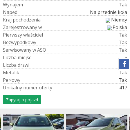
W
y
n
a
j
e
m
Tak
N
a
p
ę
d
Na przednie koła
K
r
a
j
p
o
c
h
o
d
z
e
n
i
a
Niemcy
Z
a
r
e
j
e
s
t
r
o
w
a
n
y
w
Polska
P
i
e
r
w
s
z
y
w
ł
a
ś
c
i
c
i
e
l
Tak
B
e
z
w
y
p
a
d
k
o
w
y
Tak
S
e
r
w
i
s
o
w
a
n
y
w
A
S
O
Tak
L
i
c
z
b
a
m
i
e
j
s
c
5
L
i
c
z
b
a
d
r
z
w
i
5
M
e
t
a
l
i
k
Tak
P
e
r
ł
o
w
y
Tak
U
n
i
k
a
l
n
y
n
u
m
e
r
o
f
e
r
t
y
417
Zapytaj o pojazd