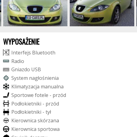
WYPOSAŻENIE
I
n
t
e
r
f
e
j
s
B
l
u
e
t
o
o
t
h
R
a
d
i
o
G
n
i
a
z
d
o
U
S
B
S
y
s
t
e
m
n
a
g
ł
o
ś
n
i
e
n
i
a
K
l
i
m
a
t
y
z
a
c
j
a
m
a
n
u
a
l
n
a
S
p
o
r
t
o
w
e
f
o
t
e
l
e
-
p
r
z
ó
d
P
o
d
ł
o
k
i
e
t
n
i
k
i
-
p
r
z
ó
d
P
o
d
ł
o
k
i
e
t
n
i
k
i
-
t
y
ł
K
i
e
r
o
w
n
i
c
a
s
k
ó
r
z
a
n
a
K
i
e
r
o
w
n
i
c
a
s
p
o
r
t
o
w
a