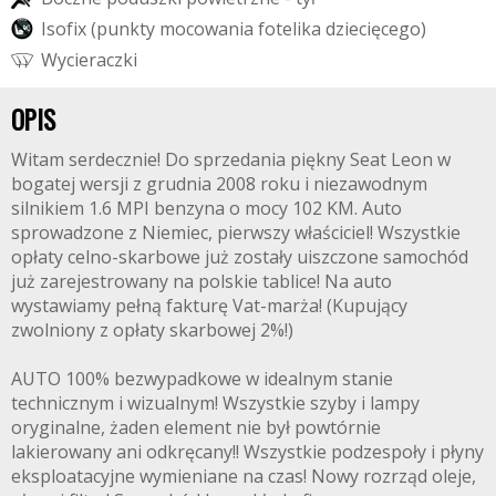
I
s
o
f
i
x
(
p
u
n
k
t
y
m
o
c
o
w
a
n
i
a
f
o
t
e
l
i
k
a
d
z
i
e
c
i
ę
c
e
g
o
)
W
y
c
i
e
r
a
c
z
k
i
OPIS
Witam serdecznie! Do sprzedania piękny Seat Leon w
bogatej wersji z grudnia 2008 roku i niezawodnym
silnikiem 1.6 MPI benzyna o mocy 102 KM. Auto
sprowadzone z Niemiec, pierwszy właściciel! Wszystkie
opłaty celno-skarbowe już zostały uiszczone samochód
już zarejestrowany na polskie tablice! Na auto
wystawiamy pełną fakturę Vat-marża! (Kupujący
zwolniony z opłaty skarbowej 2%!)
AUTO 100% bezwypadkowe w idealnym stanie
technicznym i wizualnym! Wszystkie szyby i lampy
oryginalne, żaden element nie był powtórnie
lakierowany ani odkręcany!! Wszystkie podzespoły i płyny
eksploatacyjne wymieniane na czas! Nowy rozrząd oleje,