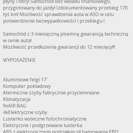
płyny i filtry! Samochód bez wkładu finansowego,
przygotowany do jazdy! Udokumentowany przebieg 170
tyś km! Możliwość sprawdzenia auta w ASO w celu
potwierdzenie bezwypadkowości i przebiegu !
Samochód z 3 miesięczną pisemną gwarancją techniczną
w cenie auta!
Możliwość przedłużenia gwarancji do 12 miesięcy!!!
WYPOSAŻENIE
Aluminiowe felgi 17'
Komputer pokładowy
Atermiczne szyby fabrycznie przyciemniane
Klimatyzacja
9xAIR BAG
4xElektryczne szyby
Lusterko wsteczne fotochromatyczne
Elektryczne i podgrzewane lusterka
ABS z elektronicznym podziałem sił hamowania EBD