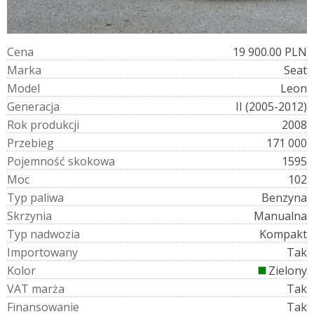
C
e
n
a
19 900.00 PLN
M
a
r
k
a
Seat
M
o
d
e
l
Leon
G
e
n
e
r
a
c
j
a
II (2005-2012)
R
o
k
p
r
o
d
u
k
c
j
i
2008
P
r
z
e
b
i
e
g
171 000
P
o
j
e
m
n
o
ś
ć
s
k
o
k
o
w
a
1595
M
o
c
102
T
y
p
p
a
l
i
w
a
Benzyna
S
k
r
z
y
n
i
a
Manualna
T
y
p
n
a
d
w
o
z
i
a
Kompakt
I
m
p
o
r
t
o
w
a
n
y
Tak
K
o
l
o
r
Zielony
V
A
T
m
a
r
ż
a
Tak
F
i
n
a
n
s
o
w
a
n
i
e
Tak