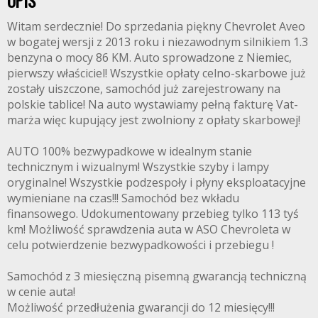
OPIS
Witam serdecznie! Do sprzedania piękny Chevrolet Aveo
w bogatej wersji z 2013 roku i niezawodnym silnikiem 1.3
benzyna o mocy 86 KM. Auto sprowadzone z Niemiec,
pierwszy właściciel! Wszystkie opłaty celno-skarbowe już
zostały uiszczone, samochód już zarejestrowany na
polskie tablice! Na auto wystawiamy pełną fakturę Vat-
marża więc kupujący jest zwolniony z opłaty skarbowej!
AUTO 100% bezwypadkowe w idealnym stanie
technicznym i wizualnym! Wszystkie szyby i lampy
oryginalne! Wszystkie podzespoły i płyny eksploatacyjne
wymieniane na czas!!! Samochód bez wkładu
finansowego. Udokumentowany przebieg tylko 113 tyś
km! Możliwość sprawdzenia auta w ASO Chevroleta w
celu potwierdzenie bezwypadkowości i przebiegu !
Samochód z 3 miesięczną pisemną gwarancją techniczną
w cenie auta!
Możliwość przedłużenia gwarancji do 12 miesięcy!!!