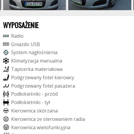
WYPOSAŻENIE
R
a
d
i
o
G
n
i
a
z
d
o
U
S
B
S
y
s
t
e
m
n
a
g
ł
o
ś
n
i
e
n
i
a
K
l
i
m
a
t
y
z
a
c
j
a
m
a
n
u
a
l
n
a
T
a
p
i
c
e
r
k
a
m
a
t
e
r
i
a
ł
o
w
a
P
o
d
g
r
z
e
w
a
n
y
f
o
t
e
l
k
i
e
r
o
w
c
y
P
o
d
g
r
z
e
w
a
n
y
f
o
t
e
l
p
a
s
a
ż
e
r
a
P
o
d
ł
o
k
i
e
t
n
i
k
i
-
p
r
z
ó
d
P
o
d
ł
o
k
i
e
t
n
i
k
i
-
t
y
ł
K
i
e
r
o
w
n
i
c
a
s
k
ó
r
z
a
n
a
K
i
e
r
o
w
n
i
c
a
z
e
s
t
e
r
o
w
a
n
i
e
m
r
a
d
i
a
K
i
e
r
o
w
n
i
c
a
w
i
e
l
o
f
u
n
k
c
y
j
n
a