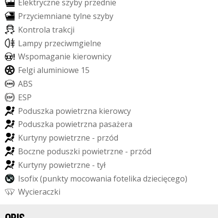
E
l
e
k
t
r
y
c
z
n
e
s
z
y
b
y
p
r
z
e
d
n
i
e
P
r
z
y
c
i
e
m
n
i
a
n
e
t
y
l
n
e
s
z
y
b
y
K
o
n
t
r
o
l
a
t
r
a
k
c
j
i
L
a
m
p
y
p
r
z
e
c
i
w
m
g
i
e
l
n
e
W
s
p
o
m
a
g
a
n
i
e
k
i
e
r
o
w
n
i
c
y
F
e
l
g
i
a
l
u
m
i
n
i
o
w
e
1
5
A
B
S
E
S
P
P
o
d
u
s
z
k
a
p
o
w
i
e
t
r
z
n
a
k
i
e
r
o
w
c
y
P
o
d
u
s
z
k
a
p
o
w
i
e
t
r
z
n
a
p
a
s
a
ż
e
r
a
K
u
r
t
y
n
y
p
o
w
i
e
t
r
z
n
e
-
p
r
z
ó
d
B
o
c
z
n
e
p
o
d
u
s
z
k
i
p
o
w
i
e
t
r
z
n
e
-
p
r
z
ó
d
K
u
r
t
y
n
y
p
o
w
i
e
t
r
z
n
e
-
t
y
ł
I
s
o
f
i
x
(
p
u
n
k
t
y
m
o
c
o
w
a
n
i
a
f
o
t
e
l
i
k
a
d
z
i
e
c
i
ę
c
e
g
o
)
W
y
c
i
e
r
a
c
z
k
i