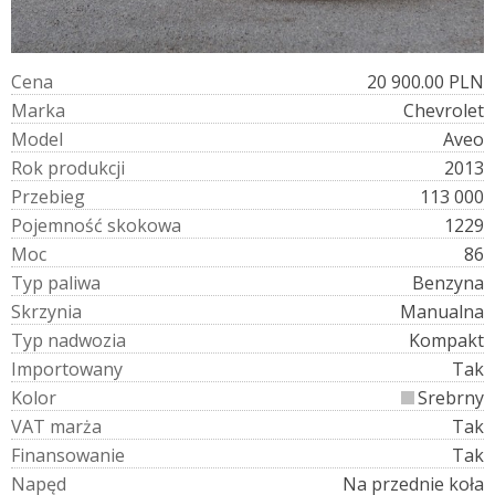
C
e
n
a
20 900.00 PLN
M
a
r
k
a
Chevrolet
M
o
d
e
l
Aveo
R
o
k
p
r
o
d
u
k
c
j
i
2013
P
r
z
e
b
i
e
g
113 000
P
o
j
e
m
n
o
ś
ć
s
k
o
k
o
w
a
1229
M
o
c
86
T
y
p
p
a
l
i
w
a
Benzyna
S
k
r
z
y
n
i
a
Manualna
T
y
p
n
a
d
w
o
z
i
a
Kompakt
I
m
p
o
r
t
o
w
a
n
y
Tak
K
o
l
o
r
Srebrny
V
A
T
m
a
r
ż
a
Tak
F
i
n
a
n
s
o
w
a
n
i
e
Tak
N
a
p
ę
d
Na przednie koła