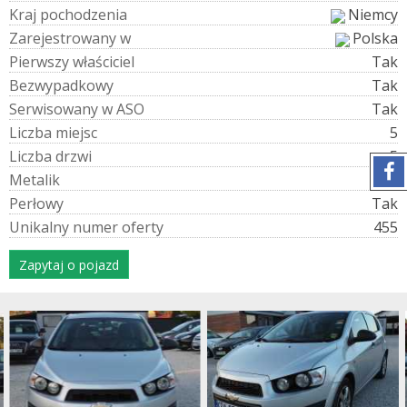
K
r
a
j
p
o
c
h
o
d
z
e
n
i
a
Niemcy
Z
a
r
e
j
e
s
t
r
o
w
a
n
y
w
Polska
P
i
e
r
w
s
z
y
w
ł
a
ś
c
i
c
i
e
l
Tak
B
e
z
w
y
p
a
d
k
o
w
y
Tak
S
e
r
w
i
s
o
w
a
n
y
w
A
S
O
Tak
L
i
c
z
b
a
m
i
e
j
s
c
5
L
i
c
z
b
a
d
r
z
w
i
5
M
e
t
a
l
i
k
Tak
P
e
r
ł
o
w
y
Tak
U
n
i
k
a
l
n
y
n
u
m
e
r
o
f
e
r
t
y
455
Zapytaj o pojazd