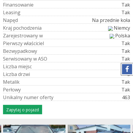
F
i
n
a
n
s
o
w
a
n
i
e
Tak
L
e
a
s
i
n
g
Tak
N
a
p
ę
d
Na przednie koła
K
r
a
j
p
o
c
h
o
d
z
e
n
i
a
Niemcy
Z
a
r
e
j
e
s
t
r
o
w
a
n
y
w
Polska
P
i
e
r
w
s
z
y
w
ł
a
ś
c
i
c
i
e
l
Tak
B
e
z
w
y
p
a
d
k
o
w
y
Tak
S
e
r
w
i
s
o
w
a
n
y
w
A
S
O
Tak
L
i
c
z
b
a
m
i
e
j
s
c
5
L
i
c
z
b
a
d
r
z
w
i
5
M
e
t
a
l
i
k
Tak
P
e
r
ł
o
w
y
Tak
U
n
i
k
a
l
n
y
n
u
m
e
r
o
f
e
r
t
y
463
Zapytaj o pojazd