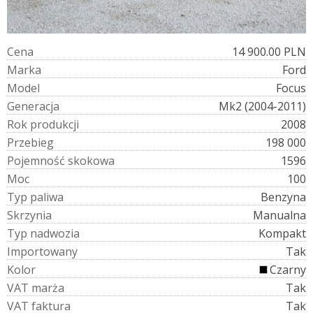
C
e
n
a
14 900.00 PLN
M
a
r
k
a
Ford
M
o
d
e
l
Focus
G
e
n
e
r
a
c
j
a
Mk2 (2004-2011)
R
o
k
p
r
o
d
u
k
c
j
i
2008
P
r
z
e
b
i
e
g
198 000
P
o
j
e
m
n
o
ś
ć
s
k
o
k
o
w
a
1596
M
o
c
100
T
y
p
p
a
l
i
w
a
Benzyna
S
k
r
z
y
n
i
a
Manualna
T
y
p
n
a
d
w
o
z
i
a
Kompakt
I
m
p
o
r
t
o
w
a
n
y
Tak
K
o
l
o
r
Czarny
V
A
T
m
a
r
ż
a
Tak
V
A
T
f
a
k
t
u
r
a
Tak