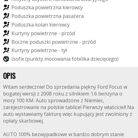
P
o
d
u
s
z
k
a
p
o
w
i
e
t
r
z
n
a
k
i
e
r
o
w
c
y
P
o
d
u
s
z
k
a
p
o
w
i
e
t
r
z
n
a
p
a
s
a
ż
e
r
a
P
o
d
u
s
z
k
a
k
o
l
a
n
k
i
e
r
o
w
c
y
K
u
r
t
y
n
y
p
o
w
i
e
t
r
z
n
e
-
p
r
z
ó
d
B
o
c
z
n
e
p
o
d
u
s
z
k
i
p
o
w
i
e
t
r
z
n
e
-
p
r
z
ó
d
K
u
r
t
y
n
y
p
o
w
i
e
t
r
z
n
e
-
t
y
ł
I
s
o
f
i
x
(
p
u
n
k
t
y
m
o
c
o
w
a
n
i
a
f
o
t
e
l
i
k
a
d
z
i
e
c
i
ę
c
e
g
o
)
OPIS
Witam serdecznie! Do sprzedania piękny Ford Focus w
bogatej wersji z 2008 roku z silnikiem 1.6 benzyna o
mocy 100 KM. Auto sprowadzone z Niemiec,
zarejestrowane na polskie tablice! Pierwszy właściciel! Na
auto wystawiamy fakturę więc kupujący jest zwolniony z
opłaty skarbowej.
AUTO 100% bezwypadkowe w bardzo dobrym stanie