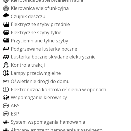
K
i
e
r
o
w
n
i
c
a
w
i
e
l
o
f
u
n
k
c
y
j
n
a
C
z
u
j
n
i
k
d
e
s
z
c
z
u
E
l
e
k
t
r
y
c
z
n
e
s
z
y
b
y
p
r
z
e
d
n
i
e
E
l
e
k
t
r
y
c
z
n
e
s
z
y
b
y
t
y
l
n
e
P
r
z
y
c
i
e
m
n
i
a
n
e
t
y
l
n
e
s
z
y
b
y
P
o
d
g
r
z
e
w
a
n
e
l
u
s
t
e
r
k
a
b
o
c
z
n
e
L
u
s
t
e
r
k
a
b
o
c
z
n
e
s
k
ł
a
d
a
n
e
e
l
e
k
t
r
y
c
z
n
i
e
K
o
n
t
r
o
l
a
t
r
a
k
c
j
i
L
a
m
p
y
p
r
z
e
c
i
w
m
g
i
e
l
n
e
O
ś
w
i
e
t
l
e
n
i
e
d
r
o
g
i
d
o
d
o
m
u
E
l
e
k
t
r
o
n
i
c
z
n
a
k
o
n
t
r
o
l
a
c
i
ś
n
i
e
n
i
a
w
o
p
o
n
a
c
h
W
s
p
o
m
a
g
a
n
i
e
k
i
e
r
o
w
n
i
c
y
A
B
S
E
S
P
S
y
s
t
e
m
w
s
p
o
m
a
g
a
n
i
a
h
a
m
o
w
a
n
i
a
A
k
t
y
w
n
y
a
s
y
s
t
e
n
t
h
a
m
o
w
a
n
i
a
a
w
a
r
y
j
n
e
g
o