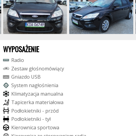
WYPOSAŻENIE
R
a
d
i
o
Z
e
s
t
a
w
g
ł
o
ś
n
o
m
ó
w
i
ą
c
y
G
n
i
a
z
d
o
U
S
B
S
y
s
t
e
m
n
a
g
ł
o
ś
n
i
e
n
i
a
K
l
i
m
a
t
y
z
a
c
j
a
m
a
n
u
a
l
n
a
T
a
p
i
c
e
r
k
a
m
a
t
e
r
i
a
ł
o
w
a
P
o
d
ł
o
k
i
e
t
n
i
k
i
-
p
r
z
ó
d
P
o
d
ł
o
k
i
e
t
n
i
k
i
-
t
y
ł
K
i
e
r
o
w
n
i
c
a
s
p
o
r
t
o
w
a
K
i
e
r
o
w
n
i
c
a
z
e
s
t
e
r
o
w
a
n
i
e
m
r
a
d
i
a