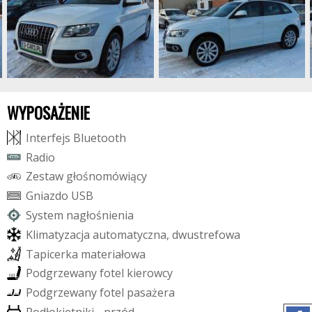
WYPOSAŻENIE
I
n
t
e
r
f
e
j
s
B
l
u
e
t
o
o
t
h
R
a
d
i
o
Z
e
s
t
a
w
g
ł
o
ś
n
o
m
ó
w
i
ą
c
y
G
n
i
a
z
d
o
U
S
B
S
y
s
t
e
m
n
a
g
ł
o
ś
n
i
e
n
i
a
K
l
i
m
a
t
y
z
a
c
j
a
a
u
t
o
m
a
t
y
c
z
n
a
,
d
w
u
s
t
r
e
f
o
w
a
T
a
p
i
c
e
r
k
a
m
a
t
e
r
i
a
ł
o
w
a
P
o
d
g
r
z
e
w
a
n
y
f
o
t
e
l
k
i
e
r
o
w
c
y
P
o
d
g
r
z
e
w
a
n
y
f
o
t
e
l
p
a
s
a
ż
e
r
a
P
o
d
ł
o
k
i
e
t
n
i
k
i
-
p
r
z
ó
d