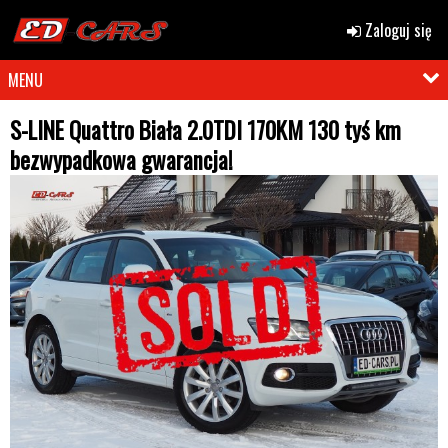
Zaloguj się
MENU
S-LINE Quattro Biała 2.0TDI 170KM 130 tyś km
bezwypadkowa gwarancja!