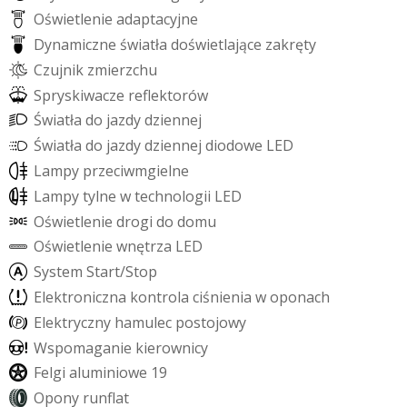
O
ś
w
i
e
t
l
e
n
i
e
a
d
a
p
t
a
c
y
j
n
e
D
y
n
a
m
i
c
z
n
e
ś
w
i
a
t
ł
a
d
o
ś
w
i
e
t
l
a
j
ą
c
e
z
a
k
r
ę
t
y
C
z
u
j
n
i
k
z
m
i
e
r
z
c
h
u
S
p
r
y
s
k
i
w
a
c
z
e
r
e
f
e
k
t
o
r
ó
w
Ś
w
i
a
t
ł
a
d
o
j
a
z
d
y
d
z
i
e
n
n
e
j
Ś
w
i
a
t
ł
a
d
o
j
a
z
d
y
d
z
i
e
n
n
e
j
d
i
o
d
o
w
e
L
E
D
L
a
m
p
y
p
r
z
e
c
i
w
m
g
i
e
l
n
e
L
a
m
p
y
t
y
l
n
e
w
t
e
c
h
n
o
l
o
g
i
i
L
E
D
O
ś
w
i
e
t
l
e
n
i
e
d
r
o
g
i
d
o
d
o
m
u
O
ś
w
i
e
t
l
e
n
i
e
w
n
ę
t
r
z
a
L
E
D
S
y
s
t
e
m
S
t
a
r
t
/
S
t
o
p
E
l
e
k
t
r
o
n
i
c
z
n
a
k
o
n
t
r
o
l
a
c
i
ś
n
i
e
n
i
a
w
o
p
o
n
a
c
h
E
l
e
k
t
r
y
c
z
n
y
h
a
m
u
l
e
c
p
o
s
t
o
j
o
w
y
W
s
p
o
m
a
g
a
n
i
e
k
i
e
r
o
w
n
i
c
y
F
e
l
g
i
a
l
u
m
i
n
i
o
w
e
1
9
O
p
o
n
y
r
u
n
f
a
t