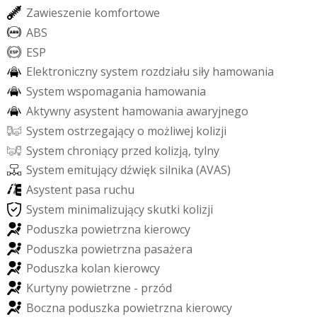
Z
a
w
i
e
s
z
e
n
i
e
k
o
m
f
o
r
t
o
w
e
A
B
S
E
S
P
E
l
e
k
t
r
o
n
i
c
z
n
y
s
y
s
t
e
m
r
o
z
d
z
i
a
ł
u
s
i
ł
y
h
a
m
o
w
a
n
i
a
S
y
s
t
e
m
w
s
p
o
m
a
g
a
n
i
a
h
a
m
o
w
a
n
i
a
A
k
t
y
w
n
y
a
s
y
s
t
e
n
t
h
a
m
o
w
a
n
i
a
a
w
a
r
y
j
n
e
g
o
S
y
s
t
e
m
o
s
t
r
z
e
g
a
j
ą
c
y
o
m
o
ż
l
i
w
e
j
k
o
l
i
z
j
i
S
y
s
t
e
m
c
h
r
o
n
i
ą
c
y
p
r
z
e
d
k
o
l
i
z
j
ą
,
t
y
l
n
y
S
y
s
t
e
m
e
m
i
t
u
j
ą
c
y
d
ź
w
i
ę
k
s
i
l
n
i
k
a
(
A
V
A
S
)
A
s
y
s
t
e
n
t
p
a
s
a
r
u
c
h
u
S
y
s
t
e
m
m
i
n
i
m
a
l
i
z
u
j
ą
c
y
s
k
u
t
k
i
k
o
l
i
z
j
i
P
o
d
u
s
z
k
a
p
o
w
i
e
t
r
z
n
a
k
i
e
r
o
w
c
y
P
o
d
u
s
z
k
a
p
o
w
i
e
t
r
z
n
a
p
a
s
a
ż
e
r
a
P
o
d
u
s
z
k
a
k
o
l
a
n
k
i
e
r
o
w
c
y
K
u
r
t
y
n
y
p
o
w
i
e
t
r
z
n
e
-
p
r
z
ó
d
B
o
c
z
n
a
p
o
d
u
s
z
k
a
p
o
w
i
e
t
r
z
n
a
k
i
e
r
o
w
c
y