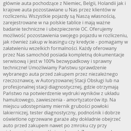
głównie auta pochodzące z Niemiec, Belgii, Holandii jak i
krajowe auta pozostawiane u Nas przez klientów w
rozliczeniu. Wszystkie pojazdy są Naszą własnością,
zarejestrowane w na polskie tablice i mają ważne
badanie techniczne i ubezpieczenie OC. Oferujemy
możliwość pozostawienia swojego pojazdu w rozliczeniu,
jak również zakup w leasingu czy kredycie - pomagamy w
załatwieniu wszelkich formalności. Każdy oferowany
przez Nas samochód posiada kompletną dokumentacje
serwisową i jest w 100% bezwypadkowy i sprawny
techniczne! Umożliwiamy Państwu sprawdzenie
wybranego auta przed zakupem przez niezależnego
rzeczoznawcę, w Autoryzowanej Stacji Obsługi lub na
profesjonalnej stacji diagnostycznej, gdzie otrzymają
Państwo na potwierdzenie wydruki wyników z układu
hamulcowego, zawieszenia - amortyzatorów itp. Na
miejscu udostępniamy miernik grubości powłoki
lakierniczej, tester diagnostyczny, podnośnik i dobrze
oświetlone ogrzewane garaże aby dokładnie obejrzeć
auto przed zakupem nawet po zmroku czy przy