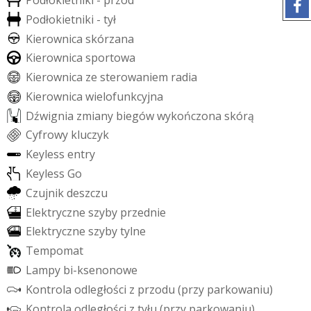
P
o
d
ł
o
k
i
e
t
n
i
k
i
-
t
y
ł
K
i
e
r
o
w
n
i
c
a
s
k
ó
r
z
a
n
a
K
i
e
r
o
w
n
i
c
a
s
p
o
r
t
o
w
a
K
i
e
r
o
w
n
i
c
a
z
e
s
t
e
r
o
w
a
n
i
e
m
r
a
d
i
a
K
i
e
r
o
w
n
i
c
a
w
i
e
l
o
f
u
n
k
c
y
j
n
a
D
ź
w
i
g
n
i
a
z
m
i
a
n
y
b
i
e
g
ó
w
w
y
k
o
ń
c
z
o
n
a
s
k
ó
r
ą
C
y
f
r
o
w
y
k
l
u
c
z
y
k
K
e
y
l
e
s
s
e
n
t
r
y
K
e
y
l
e
s
s
G
o
C
z
u
j
n
i
k
d
e
s
z
c
z
u
E
l
e
k
t
r
y
c
z
n
e
s
z
y
b
y
p
r
z
e
d
n
i
e
E
l
e
k
t
r
y
c
z
n
e
s
z
y
b
y
t
y
l
n
e
T
e
m
p
o
m
a
t
L
a
m
p
y
b
i
-
k
s
e
n
o
n
o
w
e
K
o
n
t
r
o
l
a
o
d
l
e
g
ł
o
ś
c
i
z
p
r
z
o
d
u
(
p
r
z
y
p
a
r
k
o
w
a
n
i
u
)
K
o
n
t
r
o
l
a
o
d
l
e
g
ł
o
ś
c
i
z
t
y
ł
u
(
p
r
z
y
p
a
r
k
o
w
a
n
i
u
)