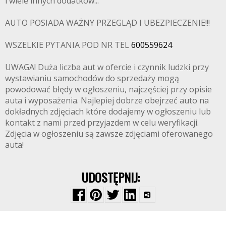
i wiele innych dodatków...
AUTO POSIADA WAŻNY PRZEGLĄD I UBEZPIECZENIE!!!
WSZELKIE PYTANIA POD NR TEL
600559624
UWAGA! Duża liczba aut w ofercie i czynnik ludzki przy
wystawianiu samochodów do sprzedaży mogą
powodować błędy w ogłoszeniu, najczęściej przy opisie
auta i wyposażenia. Najlepiej dobrze obejrzeć auto na
dokładnych zdjęciach które dodajemy w ogłoszeniu lub
kontakt z nami przed przyjazdem w celu weryfikacji.
Zdjęcia w ogłoszeniu są zawsze zdjęciami oferowanego
auta!
UDOSTĘPNIJ: