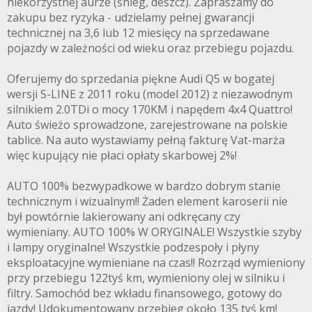
niekorzystnej aurze (śnieg, deszcz). Zapraszamy do
zakupu bez ryzyka - udzielamy pełnej gwarancji
technicznej na 3,6 lub 12 miesięcy na sprzedawane
pojazdy w zależności od wieku oraz przebiegu pojazdu.
Oferujemy do sprzedania piękne Audi Q5 w bogatej
wersji S-LINE z 2011 roku (model 2012) z niezawodnym
silnikiem 2.0TDi o mocy 170KM i napędem 4x4 Quattro!
Auto świeżo sprowadzone, zarejestrowane na polskie
tablice. Na auto wystawiamy pełną fakturę Vat-marża
więc kupujący nie płaci opłaty skarbowej 2%!
AUTO 100% bezwypadkowe w bardzo dobrym stanie
technicznym i wizualnym!! Żaden element karoserii nie
był powtórnie lakierowany ani odkręcany czy
wymieniany. AUTO 100% W ORYGINALE! Wszystkie szyby
i lampy oryginalne! Wszystkie podzespoły i płyny
eksploatacyjne wymieniane na czas!! Rozrząd wymieniony
przy przebiegu 122tyś km, wymieniony olej w silniku i
filtry. Samochód bez wkładu finansowego, gotowy do
jazdy! Udokumentowany przebieg około 135 tyś km!