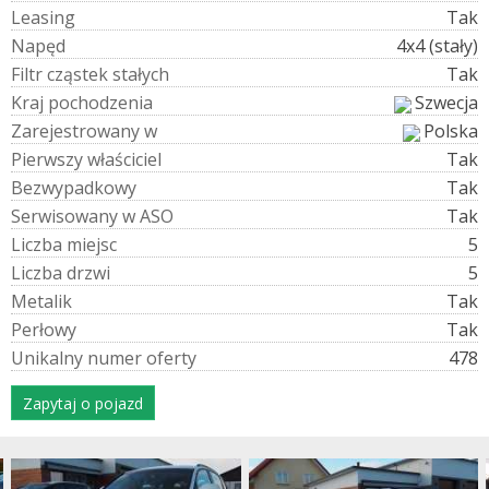
L
e
a
s
i
n
g
Tak
N
a
p
ę
d
4x4 (stały)
F
i
l
t
r
c
z
ą
s
t
e
k
s
t
a
ł
y
c
h
Tak
K
r
a
j
p
o
c
h
o
d
z
e
n
i
a
Szwecja
Z
a
r
e
j
e
s
t
r
o
w
a
n
y
w
Polska
P
i
e
r
w
s
z
y
w
ł
a
ś
c
i
c
i
e
l
Tak
B
e
z
w
y
p
a
d
k
o
w
y
Tak
S
e
r
w
i
s
o
w
a
n
y
w
A
S
O
Tak
L
i
c
z
b
a
m
i
e
j
s
c
5
L
i
c
z
b
a
d
r
z
w
i
5
M
e
t
a
l
i
k
Tak
P
e
r
ł
o
w
y
Tak
U
n
i
k
a
l
n
y
n
u
m
e
r
o
f
e
r
t
y
478
Zapytaj o pojazd