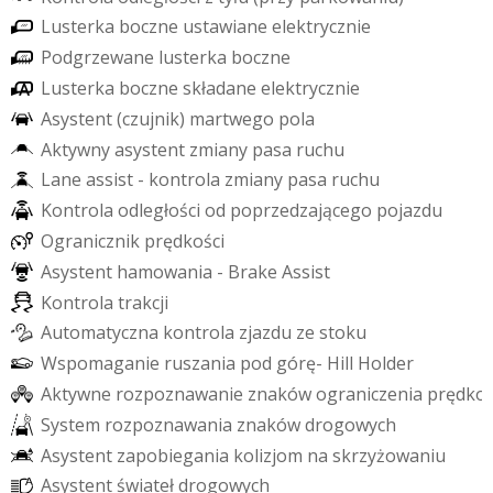
L
u
s
t
e
r
k
a
b
o
c
z
n
e
u
s
t
a
w
i
a
n
e
e
l
e
k
t
r
y
c
z
n
i
e
P
o
d
g
r
z
e
w
a
n
e
l
u
s
t
e
r
k
a
b
o
c
z
n
e
L
u
s
t
e
r
k
a
b
o
c
z
n
e
s
k
ł
a
d
a
n
e
e
l
e
k
t
r
y
c
z
n
i
e
A
s
y
s
t
e
n
t
(
c
z
u
j
n
i
k
)
m
a
r
t
w
e
g
o
p
o
l
a
A
k
t
y
w
n
y
a
s
y
s
t
e
n
t
z
m
i
a
n
y
p
a
s
a
r
u
c
h
u
L
a
n
e
a
s
s
i
s
t
-
k
o
n
t
r
o
l
a
z
m
i
a
n
y
p
a
s
a
r
u
c
h
u
K
o
n
t
r
o
l
a
o
d
l
e
g
ł
o
ś
c
i
o
d
p
o
p
r
z
e
d
z
a
j
ą
c
e
g
o
p
o
j
a
z
d
u
O
g
r
a
n
i
c
z
n
i
k
p
r
ę
d
k
o
ś
c
i
A
s
y
s
t
e
n
t
h
a
m
o
w
a
n
i
a
-
B
r
a
k
e
A
s
s
i
s
t
K
o
n
t
r
o
l
a
t
r
a
k
c
j
i
A
u
t
o
m
a
t
y
c
z
n
a
k
o
n
t
r
o
l
a
z
j
a
z
d
u
z
e
s
t
o
k
u
W
s
p
o
m
a
g
a
n
i
e
r
u
s
z
a
n
i
a
p
o
d
g
ó
r
ę
-
H
i
l
l
H
o
l
d
e
r
A
k
t
y
w
n
e
r
o
z
p
o
z
n
a
w
a
n
i
e
z
n
a
k
ó
w
o
g
r
a
n
i
c
z
e
n
i
a
p
r
ę
d
k
o
S
y
s
t
e
m
r
o
z
p
o
z
n
a
w
a
n
i
a
z
n
a
k
ó
w
d
r
o
g
o
w
y
c
h
A
s
y
s
t
e
n
t
z
a
p
o
b
i
e
g
a
n
i
a
k
o
l
i
z
j
o
m
n
a
s
k
r
z
y
ż
o
w
a
n
i
u
A
s
y
s
t
e
n
t
ś
w
i
a
t
e
ł
d
r
o
g
o
w
y
c
h