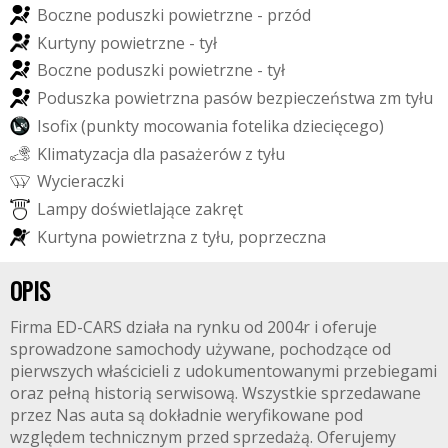
B
o
c
z
n
e
p
o
d
u
s
z
k
i
p
o
w
i
e
t
r
z
n
e
-
p
r
z
ó
d
K
u
r
t
y
n
y
p
o
w
i
e
t
r
z
n
e
-
t
y
ł
B
o
c
z
n
e
p
o
d
u
s
z
k
i
p
o
w
i
e
t
r
z
n
e
-
t
y
ł
P
o
d
u
s
z
k
a
p
o
w
i
e
t
r
z
n
a
p
a
s
ó
w
b
e
z
p
i
e
c
z
e
ń
s
t
w
a
z
m
t
y
ł
u
I
s
o
f
x
(
p
u
n
k
t
y
m
o
c
o
w
a
n
i
a
f
o
t
e
l
i
k
a
d
z
i
e
c
i
ę
c
e
g
o
)
K
l
i
m
a
t
y
z
a
c
j
a
d
l
a
p
a
s
a
ż
e
r
ó
w
z
t
y
ł
u
W
y
c
i
e
r
a
c
z
k
i
L
a
m
p
y
d
o
ś
w
i
e
t
l
a
j
ą
c
e
z
a
k
r
ę
t
K
u
r
t
y
n
a
p
o
w
i
e
t
r
z
n
a
z
t
y
ł
u
,
p
o
p
r
z
e
c
z
n
a
OPIS
Firma ED-CARS działa na rynku od 2004r i oferuje
sprowadzone samochody używane, pochodzące od
pierwszych właścicieli z udokumentowanymi przebiegami
oraz pełną historią serwisową. Wszystkie sprzedawane
przez Nas auta są dokładnie weryfikowane pod
względem technicznym przed sprzedażą. Oferujemy