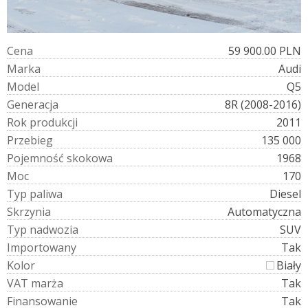
C
e
n
a
59 900.00 PLN
M
a
r
k
a
Audi
M
o
d
e
l
Q5
G
e
n
e
r
a
c
j
a
8R (2008-2016)
R
o
k
p
r
o
d
u
k
c
j
i
2011
P
r
z
e
b
i
e
g
135 000
P
o
j
e
m
n
o
ś
ć
s
k
o
k
o
w
a
1968
M
o
c
170
T
y
p
p
a
l
i
w
a
Diesel
S
k
r
z
y
n
i
a
Automatyczna
T
y
p
n
a
d
w
o
z
i
a
SUV
I
m
p
o
r
t
o
w
a
n
y
Tak
K
o
l
o
r
Biały
V
A
T
m
a
r
ż
a
Tak
F
i
n
a
n
s
o
w
a
n
i
e
Tak