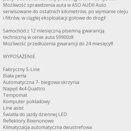
Możliwość sprawdzenia auta w ASO AUDI! Auto
serwisowane do ostatnich kilometrów, po wymianie oleju
i filtrów, w ciągłej eksploatacji gotowe do drogi!
Samochód z 12 miesięczną pisemną gwarancją
techniczną w cenie auta 59900zł!
Możliwość przedłużenia gwarancji do 24 miesięcy!!!
WYPOSAŻENIE
Fabryczny S-Line
Biała perła
Automatyczna 7- biegowa skrzynia
Napęd 4x4 Quattro
Tempomat
Komputer pokładowy
Line asist
Światła do jazdy dziennej LED
Reflektory Bixenonowe
Klimatyzacja automatyczna dwustrefowa