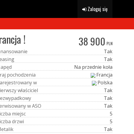
Zaloguj się
ancja !
38 900
PLN
i
n
a
n
s
o
w
a
n
i
e
Tak
e
a
s
i
n
g
Tak
N
a
p
ę
d
Na przednie koła
r
a
j
p
o
c
h
o
d
z
e
n
i
a
Francja
a
r
e
j
e
s
t
r
o
w
a
n
y
w
Polska
i
e
r
w
s
z
y
w
ł
a
ś
c
i
c
i
e
l
Tak
e
z
w
y
p
a
d
k
o
w
y
Tak
e
r
w
i
s
o
w
a
n
y
w
A
S
O
Tak
i
c
z
b
a
m
i
e
j
s
c
5
i
c
z
b
a
d
r
z
w
i
5
M
e
t
a
l
i
k
Tak