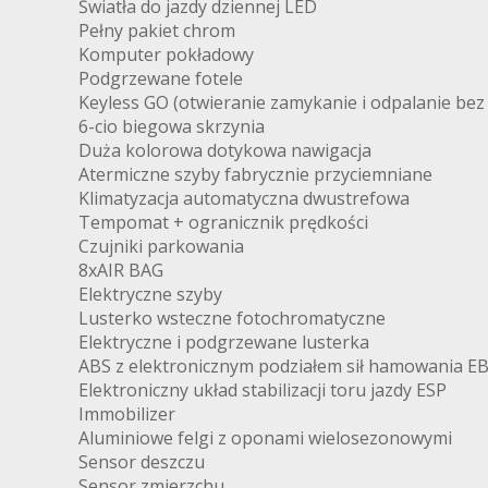
Światła do jazdy dziennej LED
Pełny pakiet chrom
Komputer pokładowy
Podgrzewane fotele
Keyless GO (otwieranie zamykanie i odpalanie bez 
6-cio biegowa skrzynia
Duża kolorowa dotykowa nawigacja
Atermiczne szyby fabrycznie przyciemniane
Klimatyzacja automatyczna dwustrefowa
Tempomat + ogranicznik prędkości
Czujniki parkowania
8xAIR BAG
Elektryczne szyby
Lusterko wsteczne fotochromatyczne
Elektryczne i podgrzewane lusterka
ABS z elektronicznym podziałem sił hamowania E
Elektroniczny układ stabilizacji toru jazdy ESP
Immobilizer
Aluminiowe felgi z oponami wielosezonowymi
Sensor deszczu
Sensor zmierzchu