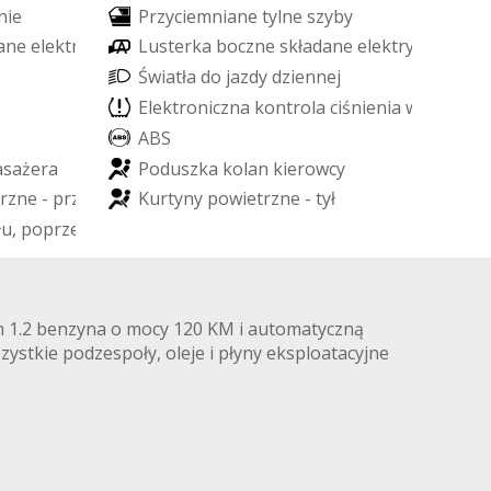
n
i
e
P
r
z
y
c
i
e
m
n
i
a
n
e
t
y
l
n
e
s
z
y
b
y
a
n
e
e
l
e
k
t
r
y
c
z
n
i
e
L
u
s
t
e
r
k
a
b
o
c
z
n
e
s
k
ł
a
d
a
n
e
e
l
e
k
t
r
y
c
z
n
i
e
Ś
w
i
a
t
ł
a
d
o
j
a
z
d
y
d
z
i
e
n
n
e
j
E
l
e
k
t
r
o
n
i
c
z
n
a
k
o
n
t
r
o
l
a
c
i
ś
n
i
e
n
i
a
w
o
p
o
n
a
c
A
B
S
a
s
a
ż
e
r
a
P
o
d
u
s
z
k
a
k
o
l
a
n
k
i
e
r
o
w
c
y
r
z
n
e
-
p
r
z
ó
d
K
u
r
t
y
n
y
p
o
w
i
e
t
r
z
n
e
-
t
y
ł
ł
u
,
p
o
p
r
z
e
c
z
n
a
m 1.2 benzyna o mocy 120 KM i automatyczną
ystkie podzespoły, oleje i płyny eksploatacyjne