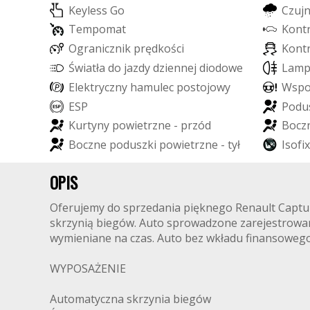
K
e
y
l
e
s
s
G
o
C
z
u
j
T
e
m
p
o
m
a
t
K
o
n
t
O
g
r
a
n
i
c
z
n
i
k
p
r
ę
d
k
o
ś
c
i
K
o
n
t
Ś
w
i
a
t
ł
a
d
o
j
a
z
d
y
d
z
i
e
n
n
e
j
d
i
o
d
o
w
e
L
E
D
L
a
m
E
l
e
k
t
r
y
c
z
n
y
h
a
m
u
l
e
c
p
o
s
t
o
j
o
w
y
W
s
p
E
S
P
P
o
d
u
K
u
r
t
y
n
y
p
o
w
i
e
t
r
z
n
e
-
p
r
z
ó
d
B
o
c
z
B
o
c
z
n
e
p
o
d
u
s
z
k
i
p
o
w
i
e
t
r
z
n
e
-
t
y
ł
I
s
o
f
i
x
OPIS
Oferujemy do sprzedania pięknego Renault Captur
skrzynią biegów. Auto sprowadzone zarejestrowane 
wymieniane na czas. Auto bez wkładu finansowe
WYPOSAŻENIE
Automatyczna skrzynia biegów