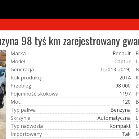
nzyna 98 tyś km zarejestrowany gwar
M
a
r
k
a
Renault
F
M
o
d
e
l
Captur
L
G
e
n
e
r
a
c
j
a
I (2013-2019)
R
o
k
p
r
o
d
u
k
c
j
i
2014
K
P
r
z
e
b
i
e
g
98 000
Z
P
o
j
e
m
n
o
ś
ć
s
k
o
k
o
w
a
1197
P
M
o
c
120
B
T
y
p
p
a
l
i
w
a
Benzyna
S
S
k
r
z
y
n
i
a
Automatyczna
L
T
y
p
n
a
d
w
o
z
i
a
Kompakt
L
I
m
p
o
r
t
o
w
a
n
y
Tak