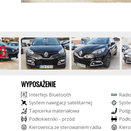
WYPOSAŻENIE
I
n
t
e
r
f
e
j
s
B
l
u
e
t
o
o
t
h
R
a
d
i
S
y
s
t
e
m
n
a
w
i
g
a
c
j
i
s
a
t
e
l
i
t
a
r
n
e
j
S
y
s
t
e
T
a
p
i
c
e
r
k
a
m
a
t
e
r
i
a
ł
o
w
a
P
o
d
g
P
o
d
ł
o
k
i
e
t
n
i
k
i
-
p
r
z
ó
d
P
o
d
ł
K
i
e
r
o
w
n
i
c
a
z
e
s
t
e
r
o
w
a
n
i
e
m
r
a
d
i
a
K
i
e
r
o