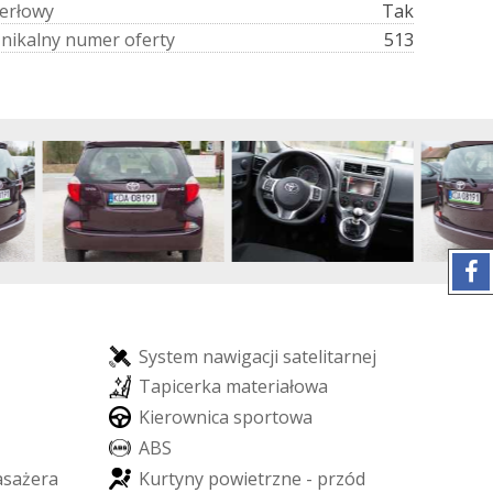
e
r
ł
o
w
y
Tak
U
n
i
k
a
l
n
y
n
u
m
e
r
o
f
e
r
t
y
513
S
y
s
t
e
m
n
a
w
i
g
a
c
j
i
s
a
t
e
l
i
t
a
r
n
e
j
T
a
p
i
c
e
r
k
a
m
a
t
e
r
i
a
ł
o
w
a
K
i
e
r
o
w
n
i
c
a
s
p
o
r
t
o
w
a
A
B
S
a
s
a
ż
e
r
a
K
u
r
t
y
n
y
p
o
w
i
e
t
r
z
n
e
-
p
r
z
ó
d