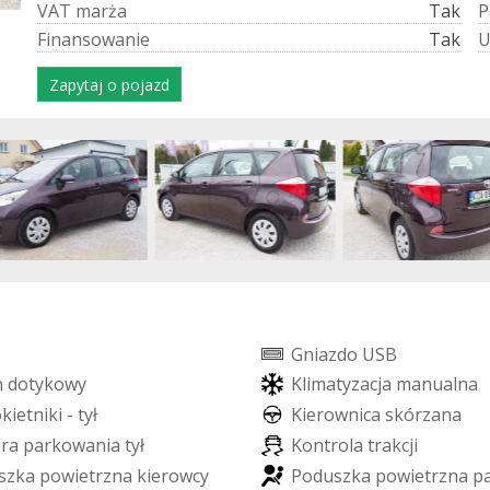
V
A
T
m
a
r
ż
a
Tak
P
F
i
n
a
n
s
o
w
a
n
i
e
Tak
Zapytaj o pojazd
o
G
n
i
a
z
d
o
U
S
B
n
d
o
t
y
k
o
w
y
K
l
i
m
a
t
y
z
a
c
j
a
m
a
n
u
a
l
n
a
o
k
i
e
t
n
i
k
i
-
t
y
ł
K
i
e
r
o
w
n
i
c
a
s
k
ó
r
z
a
n
a
e
r
a
p
a
r
k
o
w
a
n
i
a
t
y
ł
K
o
n
t
r
o
l
a
t
r
a
k
c
j
i
s
z
k
a
p
o
w
i
e
t
r
z
n
a
k
i
e
r
o
w
c
y
P
o
d
u
s
z
k
a
p
o
w
i
e
t
r
z
n
a
p