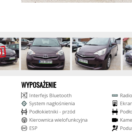
WYPOSAŻENIE
I
n
t
e
r
f
e
j
s
B
l
u
e
t
o
o
t
h
R
a
d
i
S
y
s
t
e
m
n
a
g
ł
o
ś
n
i
e
n
i
a
E
k
r
a
P
o
d
ł
o
k
i
e
t
n
i
k
i
-
p
r
z
ó
d
P
o
d
ł
K
i
e
r
o
w
n
i
c
a
w
i
e
l
o
f
u
n
k
c
y
j
n
a
K
a
m
E
S
P
P
o
d
u