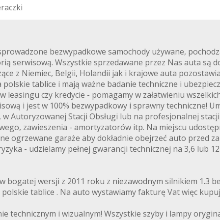
e
r
a
c
z
k
i
e sprowadzone bezwypadkowe samochody używane, pochodzące
ią serwisową. Wszystkie sprzedawane przez Nas auta są 
e z Niemiec, Belgii, Holandii jak i krajowe auta pozostawia
 polskie tablice i mają ważne badanie techniczne i ubezpie
 w leasingu czy kredycie - pomagamy w załatwieniu wszelki
sową i jest w 100% bezwypadkowy i sprawny techniczne! 
 Autoryzowanej Stacji Obsługi lub na profesjonalnej stacji
ego, zawieszenia - amortyzatorów itp. Na miejscu udostępni
lone ogrzewane garaże aby dokładnie obejrzeć auto przed 
yzyka - udzielamy pełnej gwarancji technicznej na 3,6 lub 
 bogatej wersji z 2011 roku z niezawodnym silnikiem 1.3 
 polskie tablice . Na auto wystawiamy fakturę Vat więc kupuj
echnicznym i wizualnym! Wszystkie szyby i lampy oryginal