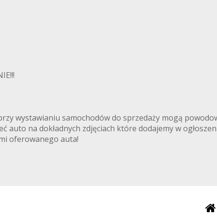
E!!!
ki przy wystawianiu samochodów do sprzedaży mogą powodowa
rzeć auto na dokładnych zdjęciach które dodajemy w ogłoszen
iami oferowanego auta!