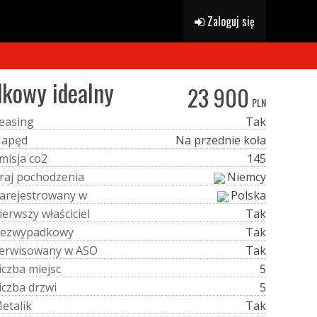
Zaloguj się
dkowy idealny
23 900
PLN
e
a
s
i
n
g
Tak
N
a
p
ę
d
Na przednie koła
m
i
s
j
a
c
o
2
145
r
a
j
p
o
c
h
o
d
z
e
n
i
a
Niemcy
a
r
e
j
e
s
t
r
o
w
a
n
y
w
Polska
i
e
r
w
s
z
y
w
ł
a
ś
c
i
c
i
e
l
Tak
e
z
w
y
p
a
d
k
o
w
y
Tak
e
r
w
i
s
o
w
a
n
y
w
A
S
O
Tak
i
c
z
b
a
m
i
e
j
s
c
5
i
c
z
b
a
d
r
z
w
i
5
M
e
t
a
l
i
k
Tak