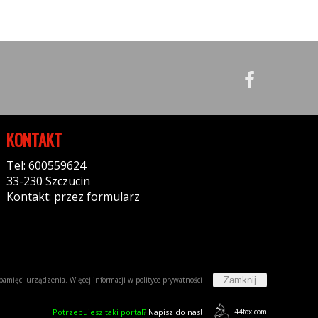
KONTAKT
Tel: 600559624
33-230 Szczucin
Kontakt: przez formularz
Zamknij
w pamięci urządzenia. Więcej informacji w
polityce prywatności
Potrzebujesz taki portal?
Napisz do nas!
44fox.com