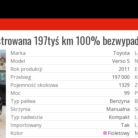
jestrowana 197tyś km 100% bezwypa
M
a
r
k
a
Toyota
L
M
o
d
e
l
Verso S
R
o
k
p
r
o
d
u
k
c
j
i
2011
E
P
r
z
e
b
i
e
g
197 000
K
P
o
j
e
m
n
o
ś
ć
s
k
o
k
o
w
a
1329
Z
M
o
c
99
P
T
y
p
p
a
l
i
w
a
Benzyna
B
S
k
r
z
y
n
i
a
Manualna
S
T
y
p
n
a
d
w
o
z
i
a
Kompakt
L
I
m
p
o
r
t
o
w
a
n
y
Tak
L
K
o
l
o
r
Fioletowy