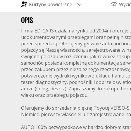
K
u
r
t
y
n
y
p
o
w
i
e
t
r
z
n
e
-
t
y
ł
W
y
c
i
OPIS
Firma ED-CARS działa na rynku od 2004r i oferuj
udokumentowanymi przebiegami oraz pełną histor
przed sprzedażą. Oferujemy głównie auta pochodząc
pojazdy są Naszą własnością, zarejestrowane w na
swojego pojazdu w rozliczeniu, jak również zakup
samochód posiada kompletną dokumentacje serwi
przed zakupem przez niezależnego rzeczoznawcę, w
potwierdzenie wydruki wyników z układu hamulcow
tester diagnostyczny, podnośnik i dobrze oświet
aurze (śnieg, deszcz). Zapraszamy do zakupu bez r
wieku oraz przebiegu pojazdu.
Oferujemy do sprzedania piękną Toyotę VERSO-S w
Niemiec, pierwszy właściciel już zarejestrowane na
AUTO 100% bezwypadkowe w bardzo dobrym stanie t