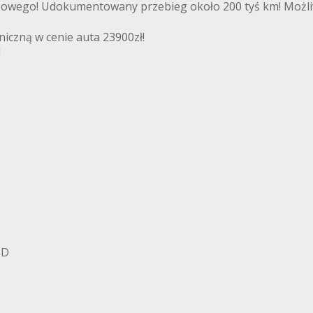
nsowego! Udokumentowany przebieg około 200 tyś km! Możl
iczną w cenie auta 23900zł!
!
BD