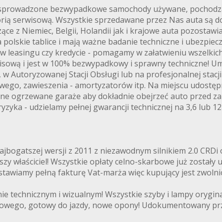
e sprowadzone bezwypadkowe samochody używane, pochodzące
ią serwisową. Wszystkie sprzedawane przez Nas auta są 
e z Niemiec, Belgii, Holandii jak i krajowe auta pozostawia
 polskie tablice i mają ważne badanie techniczne i ubezpie
 w leasingu czy kredycie - pomagamy w załatwieniu wszelki
sową i jest w 100% bezwypadkowy i sprawny techniczne! 
 Autoryzowanej Stacji Obsługi lub na profesjonalnej stacji
ego, zawieszenia - amortyzatorów itp. Na miejscu udostępni
lone ogrzewane garaże aby dokładnie obejrzeć auto przed 
yzyka - udzielamy pełnej gwarancji technicznej na 3,6 lub 
ajbogatszej wersji z 2011 z niezawodnym silnikiem 2.0 CRDi
y właściciel! Wszystkie opłaty celno-skarbowe już zostały
wystawiamy pełną fakturę Vat-marża więc kupujący jest zwoln
echnicznym i wizualnym! Wszystkie szyby i lampy oryginaln
sowego, gotowy do jazdy, nowe opony! Udokumentowany prz