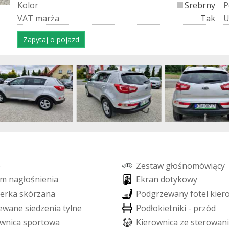
K
o
l
o
r
Srebrny
P
V
A
T
m
a
r
ż
a
Tak
Zapytaj o pojazd
o
Z
e
s
t
a
w
g
ł
o
ś
n
o
m
ó
w
i
ą
c
y
m
n
a
g
ł
o
ś
n
i
e
n
i
a
E
k
r
a
n
d
o
t
y
k
o
w
y
e
r
k
a
s
k
ó
r
z
a
n
a
P
o
d
g
r
z
e
w
a
n
y
f
o
t
e
l
k
i
e
r
e
w
a
n
e
s
i
e
d
z
e
n
i
a
t
y
l
n
e
P
o
d
ł
o
k
i
e
t
n
i
k
i
-
p
r
z
ó
d
w
n
i
c
a
s
p
o
r
t
o
w
a
K
i
e
r
o
w
n
i
c
a
z
e
s
t
e
r
o
w
a
n
i