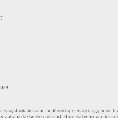
BD
E!!!
ki przy wystawianiu samochodów do sprzedaży mogą powodowa
rzeć auto na dokładnych zdjęciach które dodajemy w ogłoszen