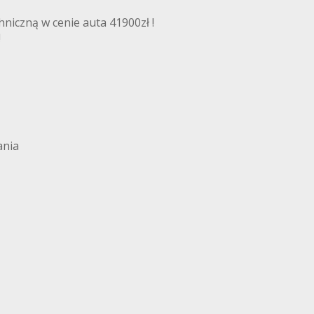
niczną w cenie auta 41900zł !
!
ania