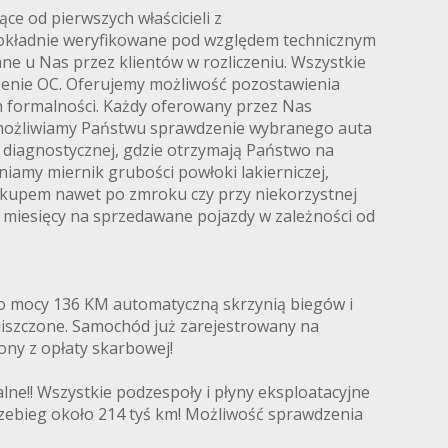
 od pierwszych właścicieli z
dokładnie weryfikowane pod względem technicznym
ne u Nas przez klientów w rozliczeniu. Wszystkie
czenie OC. Oferujemy możliwość pozostawienia
ch formalności. Każdy oferowany przez Nas
Umożliwiamy Państwu sprawdzenie wybranego auta
 diagnostycznej, gdzie otrzymają Państwo na
amy miernik grubości powłoki lakierniczej,
zakupem nawet po zmroku czy przy niekorzystnej
12 miesięcy na sprzedawane pojazdy w zależności od
 o mocy 136 KM automatyczną skrzynią biegów i
 uiszczone. Samochód już zarejestrowany na
iony z opłaty skarbowej!
e!! Wszystkie podzespoły i płyny eksploatacyjne
ebieg około 214 tyś km! Możliwość sprawdzenia