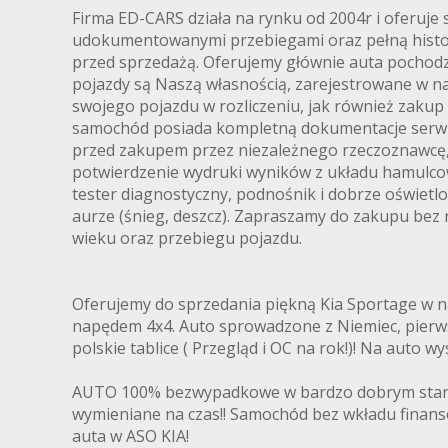
Firma ED-CARS działa na rynku od 2004r i oferuj
udokumentowanymi przebiegami oraz pełną histor
przed sprzedażą. Oferujemy głównie auta pochodząc
pojazdy są Naszą własnością, zarejestrowane w na
swojego pojazdu w rozliczeniu, jak również zakup
samochód posiada kompletną dokumentacje serwi
przed zakupem przez niezależnego rzeczoznawcę, w
potwierdzenie wydruki wyników z układu hamulcow
tester diagnostyczny, podnośnik i dobrze oświet
aurze (śnieg, deszcz). Zapraszamy do zakupu bez r
wieku oraz przebiegu pojazdu.
Oferujemy do sprzedania piękną Kia Sportage w n
napędem 4x4. Auto sprowadzone z Niemiec, pierwsz
polskie tablice ( Przegląd i OC na rok!)! Na auto 
AUTO 100% bezwypadkowe w bardzo dobrym stanie t
wymieniane na czas!! Samochód bez wkładu finan
auta w ASO KIA!