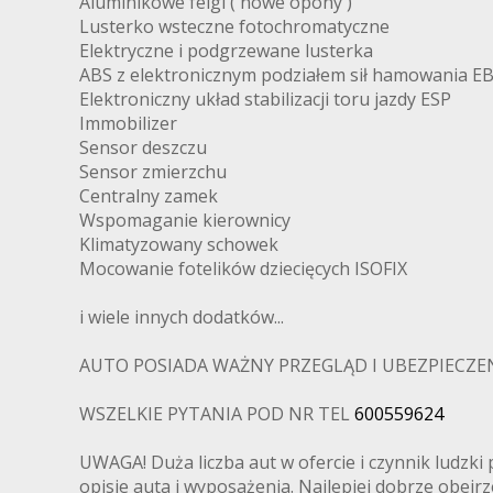
Aluminikowe felgi ( nowe opony )
Lusterko wsteczne fotochromatyczne
Elektryczne i podgrzewane lusterka
ABS z elektronicznym podziałem sił hamowania E
Elektroniczny układ stabilizacji toru jazdy ESP
Immobilizer
Sensor deszczu
Sensor zmierzchu
Centralny zamek
Wspomaganie kierownicy
Klimatyzowany schowek
Mocowanie fotelików dziecięcych ISOFIX
i wiele innych dodatków...
AUTO POSIADA WAŻNY PRZEGLĄD I UBEZPIECZENI
WSZELKIE PYTANIA POD NR TEL
600559624
UWAGA! Duża liczba aut w ofercie i czynnik ludz
opisie auta i wyposażenia. Najlepiej dobrze obej