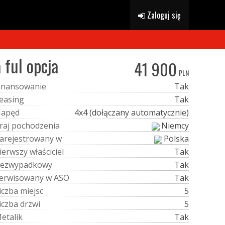
Zaloguj się
ful opcja
41 900
PLN
i
n
a
n
s
o
w
a
n
i
e
Tak
e
a
s
i
n
g
Tak
N
a
p
ę
d
4x4 (dołączany automatycznie)
r
a
j
p
o
c
h
o
d
z
e
n
i
a
Niemcy
a
r
e
j
e
s
t
r
o
w
a
n
y
w
Polska
i
e
r
w
s
z
y
w
ł
a
ś
c
i
c
i
e
l
Tak
e
z
w
y
p
a
d
k
o
w
y
Tak
e
r
w
i
s
o
w
a
n
y
w
A
S
O
Tak
i
c
z
b
a
m
i
e
j
s
c
5
i
c
z
b
a
d
r
z
w
i
5
M
e
t
a
l
i
k
Tak