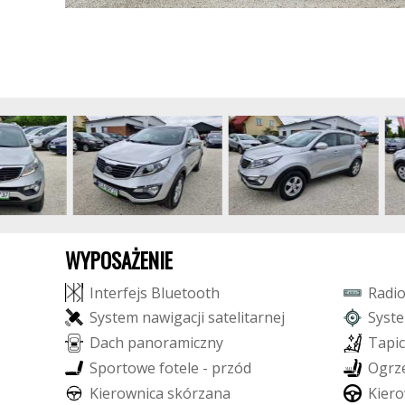
WYPOSAŻENIE
I
n
t
e
r
f
e
j
s
B
l
u
e
t
o
o
t
h
R
a
d
i
S
y
s
t
e
m
n
a
w
i
g
a
c
j
i
s
a
t
e
l
i
t
a
r
n
e
j
S
y
s
t
e
D
a
c
h
p
a
n
o
r
a
m
i
c
z
n
y
T
a
p
i
c
S
p
o
r
t
o
w
e
f
o
t
e
l
e
-
p
r
z
ó
d
O
g
r
z
K
i
e
r
o
w
n
i
c
a
s
k
ó
r
z
a
n
a
K
i
e
r
o