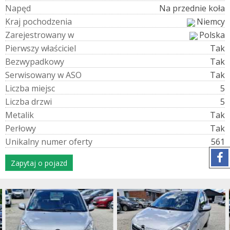
N
a
p
ę
d
Na przednie koła
K
r
a
j
p
o
c
h
o
d
z
e
n
i
a
Niemcy
Z
a
r
e
j
e
s
t
r
o
w
a
n
y
w
Polska
P
i
e
r
w
s
z
y
w
ł
a
ś
c
i
c
i
e
l
Tak
B
e
z
w
y
p
a
d
k
o
w
y
Tak
S
e
r
w
i
s
o
w
a
n
y
w
A
S
O
Tak
L
i
c
z
b
a
m
i
e
j
s
c
5
L
i
c
z
b
a
d
r
z
w
i
5
M
e
t
a
l
i
k
Tak
P
e
r
ł
o
w
y
Tak
U
n
i
k
a
l
n
y
n
u
m
e
r
o
f
e
r
t
y
561
Zapytaj o pojazd