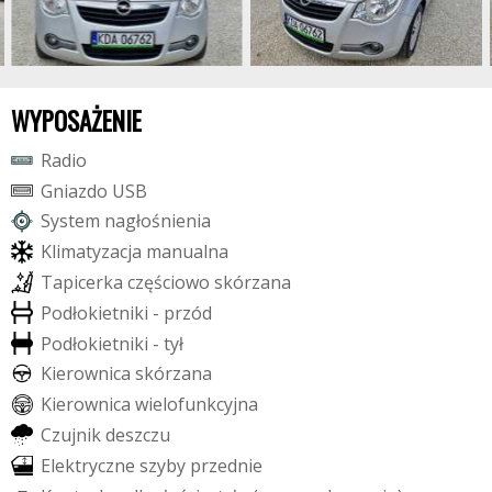
WYPOSAŻENIE
R
a
d
i
o
G
n
i
a
z
d
o
U
S
B
S
y
s
t
e
m
n
a
g
ł
o
ś
n
i
e
n
i
a
K
l
i
m
a
t
y
z
a
c
j
a
m
a
n
u
a
l
n
a
T
a
p
i
c
e
r
k
a
c
z
ę
ś
c
i
o
w
o
s
k
ó
r
z
a
n
a
P
o
d
ł
o
k
i
e
t
n
i
k
i
-
p
r
z
ó
d
P
o
d
ł
o
k
i
e
t
n
i
k
i
-
t
y
ł
K
i
e
r
o
w
n
i
c
a
s
k
ó
r
z
a
n
a
K
i
e
r
o
w
n
i
c
a
w
i
e
l
o
f
u
n
k
c
y
j
n
a
C
z
u
j
n
i
k
d
e
s
z
c
z
u
E
l
e
k
t
r
y
c
z
n
e
s
z
y
b
y
p
r
z
e
d
n
i
e