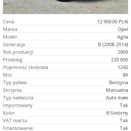
C
e
n
a
12 900.00 PLN
M
a
r
k
a
Opel
M
o
d
e
l
Agila
G
e
n
e
r
a
c
j
a
B (2008-2014)
R
o
k
p
r
o
d
u
k
c
j
i
2009
P
r
z
e
b
i
e
g
220 000
P
o
j
e
m
n
o
ś
ć
s
k
o
k
o
w
a
1242
M
o
c
86
T
y
p
p
a
l
i
w
a
Benzyna
S
k
r
z
y
n
i
a
Manualna
T
y
p
n
a
d
w
o
z
i
a
Auto małe
I
m
p
o
r
t
o
w
a
n
y
Tak
K
o
l
o
r
Srebrny
V
A
T
m
a
r
ż
a
Tak
F
i
n
a
n
s
o
w
a
n
i
e
Tak