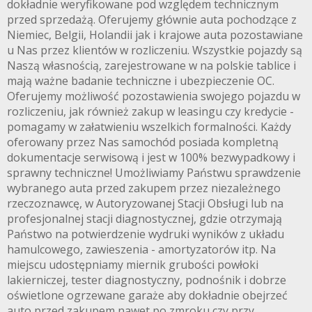
dokładnie weryfikowane pod względem technicznym
przed sprzedażą. Oferujemy głównie auta pochodzące z
Niemiec, Belgii, Holandii jak i krajowe auta pozostawiane
u Nas przez klientów w rozliczeniu. Wszystkie pojazdy są
Naszą własnością, zarejestrowane w na polskie tablice i
mają ważne badanie techniczne i ubezpieczenie OC.
Oferujemy możliwość pozostawienia swojego pojazdu w
rozliczeniu, jak również zakup w leasingu czy kredycie -
pomagamy w załatwieniu wszelkich formalności. Każdy
oferowany przez Nas samochód posiada kompletną
dokumentacje serwisową i jest w 100% bezwypadkowy i
sprawny techniczne! Umożliwiamy Państwu sprawdzenie
wybranego auta przed zakupem przez niezależnego
rzeczoznawcę, w Autoryzowanej Stacji Obsługi lub na
profesjonalnej stacji diagnostycznej, gdzie otrzymają
Państwo na potwierdzenie wydruki wyników z układu
hamulcowego, zawieszenia - amortyzatorów itp. Na
miejscu udostępniamy miernik grubości powłoki
lakierniczej, tester diagnostyczny, podnośnik i dobrze
oświetlone ogrzewane garaże aby dokładnie obejrzeć
auto przed zakupem nawet po zmroku czy przy