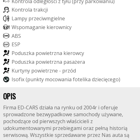
K
o
n
t
r
o
l
a
o
d
l
e
g
ł
o
ś
c
i
z
t
y
ł
u
(
p
r
z
y
p
a
r
k
o
w
a
n
i
u
)
K
o
n
t
r
o
l
a
t
r
a
k
c
j
i
L
a
m
p
y
p
r
z
e
c
i
w
m
g
i
e
l
n
e
W
s
p
o
m
a
g
a
n
i
e
k
i
e
r
o
w
n
i
c
y
A
B
S
E
S
P
P
o
d
u
s
z
k
a
p
o
w
i
e
t
r
z
n
a
k
i
e
r
o
w
c
y
P
o
d
u
s
z
k
a
p
o
w
i
e
t
r
z
n
a
p
a
s
a
ż
e
r
a
K
u
r
t
y
n
y
p
o
w
i
e
t
r
z
n
e
-
p
r
z
ó
d
I
s
o
f
i
x
(
p
u
n
k
t
y
m
o
c
o
w
a
n
i
a
f
o
t
e
l
i
k
a
d
z
i
e
c
i
ę
c
e
g
o
)
OPIS
Firma ED-CARS działa na rynku od 2004r i oferuje
sprowadzone bezwypadkowe samochody używane,
pochodzące od pierwszych właścicieli z
udokumentowanymi przebiegami oraz pełną historią
serwisową. Wszystkie sprzedawane przez Nas auta są