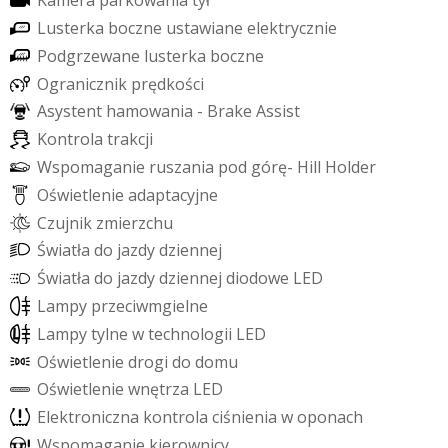
K
a
m
e
r
a
p
a
r
k
o
w
a
n
i
a
t
y
ł
L
u
s
t
e
r
k
a
b
o
c
z
n
e
u
s
t
a
w
i
a
n
e
e
l
e
k
t
r
y
c
z
n
i
e
P
o
d
g
r
z
e
w
a
n
e
l
u
s
t
e
r
k
a
b
o
c
z
n
e
O
g
r
a
n
i
c
z
n
i
k
p
r
ę
d
k
o
ś
c
i
A
s
y
s
t
e
n
t
h
a
m
o
w
a
n
i
a
-
B
r
a
k
e
A
s
s
i
s
t
K
o
n
t
r
o
l
a
t
r
a
k
c
j
i
W
s
p
o
m
a
g
a
n
i
e
r
u
s
z
a
n
i
a
p
o
d
g
ó
r
ę
-
H
i
l
l
H
o
l
d
e
r
O
ś
w
i
e
t
l
e
n
i
e
a
d
a
p
t
a
c
y
j
n
e
C
z
u
j
n
i
k
z
m
i
e
r
z
c
h
u
Ś
w
i
a
t
ł
a
d
o
j
a
z
d
y
d
z
i
e
n
n
e
j
Ś
w
i
a
t
ł
a
d
o
j
a
z
d
y
d
z
i
e
n
n
e
j
d
i
o
d
o
w
e
L
E
D
L
a
m
p
y
p
r
z
e
c
i
w
m
g
i
e
l
n
e
L
a
m
p
y
t
y
l
n
e
w
t
e
c
h
n
o
l
o
g
i
i
L
E
D
O
ś
w
i
e
t
l
e
n
i
e
d
r
o
g
i
d
o
d
o
m
u
O
ś
w
i
e
t
l
e
n
i
e
w
n
ę
t
r
z
a
L
E
D
E
l
e
k
t
r
o
n
i
c
z
n
a
k
o
n
t
r
o
l
a
c
i
ś
n
i
e
n
i
a
w
o
p
o
n
a
c
h
W
s
p
o
m
a
g
a
n
i
e
k
i
e
r
o
w
n
i
c
y