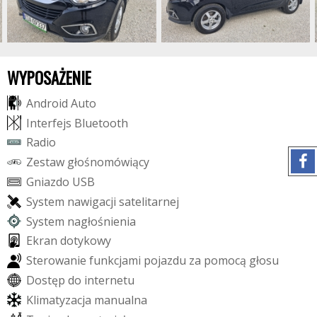
WYPOSAŻENIE
A
n
d
r
o
i
d
A
u
t
o
I
n
t
e
r
f
e
j
s
B
l
u
e
t
o
o
t
h
R
a
d
i
o
Z
e
s
t
a
w
g
ł
o
ś
n
o
m
ó
w
i
ą
c
y
G
n
i
a
z
d
o
U
S
B
S
y
s
t
e
m
n
a
w
i
g
a
c
j
i
s
a
t
e
l
i
t
a
r
n
e
j
S
y
s
t
e
m
n
a
g
ł
o
ś
n
i
e
n
i
a
E
k
r
a
n
d
o
t
y
k
o
w
y
S
t
e
r
o
w
a
n
i
e
f
u
n
k
c
j
a
m
i
p
o
j
a
z
d
u
z
a
p
o
m
o
c
ą
g
ł
o
s
u
D
o
s
t
ę
p
d
o
i
n
t
e
r
n
e
t
u
K
l
i
m
a
t
y
z
a
c
j
a
m
a
n
u
a
l
n
a