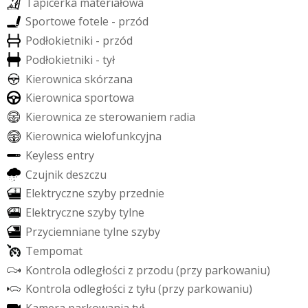
T
a
p
i
c
e
r
k
a
m
a
t
e
r
i
a
ł
o
w
a
S
p
o
r
t
o
w
e
f
o
t
e
l
e
-
p
r
z
ó
d
P
o
d
ł
o
k
i
e
t
n
i
k
i
-
p
r
z
ó
d
P
o
d
ł
o
k
i
e
t
n
i
k
i
-
t
y
ł
K
i
e
r
o
w
n
i
c
a
s
k
ó
r
z
a
n
a
K
i
e
r
o
w
n
i
c
a
s
p
o
r
t
o
w
a
K
i
e
r
o
w
n
i
c
a
z
e
s
t
e
r
o
w
a
n
i
e
m
r
a
d
i
a
K
i
e
r
o
w
n
i
c
a
w
i
e
l
o
f
u
n
k
c
y
j
n
a
K
e
y
l
e
s
s
e
n
t
r
y
C
z
u
j
n
i
k
d
e
s
z
c
z
u
E
l
e
k
t
r
y
c
z
n
e
s
z
y
b
y
p
r
z
e
d
n
i
e
E
l
e
k
t
r
y
c
z
n
e
s
z
y
b
y
t
y
l
n
e
P
r
z
y
c
i
e
m
n
i
a
n
e
t
y
l
n
e
s
z
y
b
y
T
e
m
p
o
m
a
t
K
o
n
t
r
o
l
a
o
d
l
e
g
ł
o
ś
c
i
z
p
r
z
o
d
u
(
p
r
z
y
p
a
r
k
o
w
a
n
i
u
)
K
o
n
t
r
o
l
a
o
d
l
e
g
ł
o
ś
c
i
z
t
y
ł
u
(
p
r
z
y
p
a
r
k
o
w
a
n
i
u
)