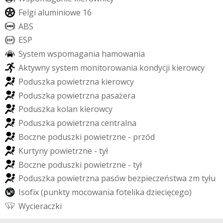
F
e
l
g
i
a
l
u
m
i
n
i
o
w
e
1
6
A
B
S
E
S
P
S
y
s
t
e
m
w
s
p
o
m
a
g
a
n
i
a
h
a
m
o
w
a
n
i
a
A
k
t
y
w
n
y
s
y
s
t
e
m
m
o
n
i
t
o
r
o
w
a
n
i
a
k
o
n
d
y
c
j
i
k
i
e
r
o
w
c
y
P
o
d
u
s
z
k
a
p
o
w
i
e
t
r
z
n
a
k
i
e
r
o
w
c
y
P
o
d
u
s
z
k
a
p
o
w
i
e
t
r
z
n
a
p
a
s
a
ż
e
r
a
P
o
d
u
s
z
k
a
k
o
l
a
n
k
i
e
r
o
w
c
y
P
o
d
u
s
z
k
a
p
o
w
i
e
t
r
z
n
a
c
e
n
t
r
a
l
n
a
B
o
c
z
n
e
p
o
d
u
s
z
k
i
p
o
w
i
e
t
r
z
n
e
-
p
r
z
ó
d
K
u
r
t
y
n
y
p
o
w
i
e
t
r
z
n
e
-
t
y
ł
B
o
c
z
n
e
p
o
d
u
s
z
k
i
p
o
w
i
e
t
r
z
n
e
-
t
y
ł
P
o
d
u
s
z
k
a
p
o
w
i
e
t
r
z
n
a
p
a
s
ó
w
b
e
z
p
i
e
c
z
e
ń
s
t
w
a
z
m
t
y
ł
u
I
s
o
f
i
x
(
p
u
n
k
t
y
m
o
c
o
w
a
n
i
a
f
o
t
e
l
i
k
a
d
z
i
e
c
i
ę
c
e
g
o
)
W
y
c
i
e
r
a
c
z
k
i