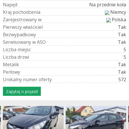
N
a
p
ę
d
Na przednie koła
K
r
a
j
p
o
c
h
o
d
z
e
n
i
a
Niemcy
Z
a
r
e
j
e
s
t
r
o
w
a
n
y
w
Polska
P
i
e
r
w
s
z
y
w
ł
a
ś
c
i
c
i
e
l
Tak
B
e
z
w
y
p
a
d
k
o
w
y
Tak
S
e
r
w
i
s
o
w
a
n
y
w
A
S
O
Tak
L
i
c
z
b
a
m
i
e
j
s
c
5
L
i
c
z
b
a
d
r
z
w
i
5
M
e
t
a
l
i
k
Tak
P
e
r
ł
o
w
y
Tak
U
n
i
k
a
l
n
y
n
u
m
e
r
o
f
e
r
t
y
572
Zapytaj o pojazd