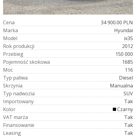
C
e
n
a
34 900.00 PLN
M
a
r
k
a
Hyundai
M
o
d
e
l
ix35
R
o
k
p
r
o
d
u
k
c
j
i
2012
P
r
z
e
b
i
e
g
150 000
P
o
j
e
m
n
o
ś
ć
s
k
o
k
o
w
a
1685
M
o
c
116
T
y
p
p
a
l
i
w
a
Diesel
S
k
r
z
y
n
i
a
Manualna
T
y
p
n
a
d
w
o
z
i
a
SUV
I
m
p
o
r
t
o
w
a
n
y
Tak
K
o
l
o
r
Czarny
V
A
T
m
a
r
ż
a
Tak
F
i
n
a
n
s
o
w
a
n
i
e
Tak
L
e
a
s
i
n
g
Tak