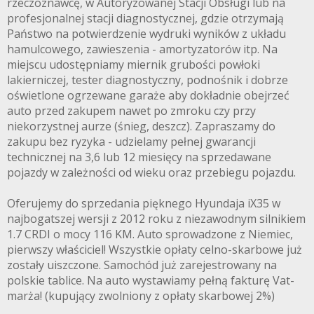
rzeczoznawcę, w Autoryzowanej Stacji Obsługi lub na
profesjonalnej stacji diagnostycznej, gdzie otrzymają
Państwo na potwierdzenie wydruki wyników z układu
hamulcowego, zawieszenia - amortyzatorów itp. Na
miejscu udostępniamy miernik grubości powłoki
lakierniczej, tester diagnostyczny, podnośnik i dobrze
oświetlone ogrzewane garaże aby dokładnie obejrzeć
auto przed zakupem nawet po zmroku czy przy
niekorzystnej aurze (śnieg, deszcz). Zapraszamy do
zakupu bez ryzyka - udzielamy pełnej gwarancji
technicznej na 3,6 lub 12 miesięcy na sprzedawane
pojazdy w zależności od wieku oraz przebiegu pojazdu.
Oferujemy do sprzedania pięknego Hyundaja iX35 w
najbogatszej wersji z 2012 roku z niezawodnym silnikiem
1.7 CRDI o mocy 116 KM. Auto sprowadzone z Niemiec,
pierwszy właściciel! Wszystkie opłaty celno-skarbowe już
zostały uiszczone. Samochód już zarejestrowany na
polskie tablice. Na auto wystawiamy pełną fakturę Vat-
marża! (kupujący zwolniony z opłaty skarbowej 2%)