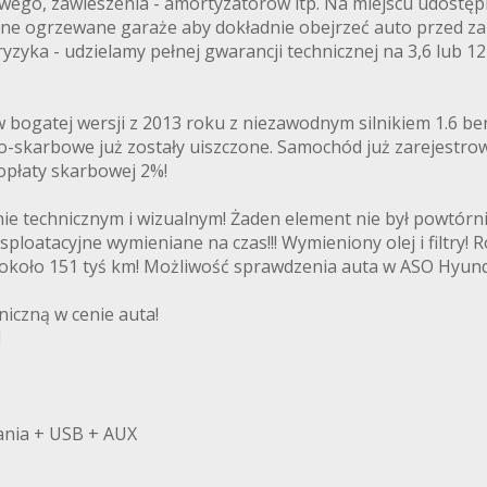
ego, zawieszenia - amortyzatorów itp. Na miejscu udostępni
lone ogrzewane garaże aby dokładnie obejrzeć auto przed 
yzyka - udzielamy pełnej gwarancji technicznej na 3,6 lub 
 bogatej wersji z 2013 roku z niezawodnym silnikiem 1.6 
lno-skarbowe już zostały uiszczone. Samochód już zarejestro
 opłaty skarbowej 2%!
technicznym i wizualnym! Żaden element nie był powtórnie
sploatacyjne wymieniane na czas!!! Wymieniony olej i filtr
koło 151 tyś km! Możliwość sprawdzenia auta w ASO Hyund
iczną w cenie auta!
!
ania + USB + AUX