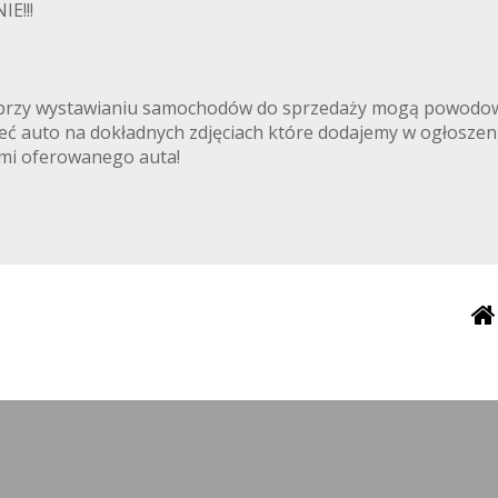
E!!!
ki przy wystawianiu samochodów do sprzedaży mogą powodowa
rzeć auto na dokładnych zdjęciach które dodajemy w ogłoszen
iami oferowanego auta!