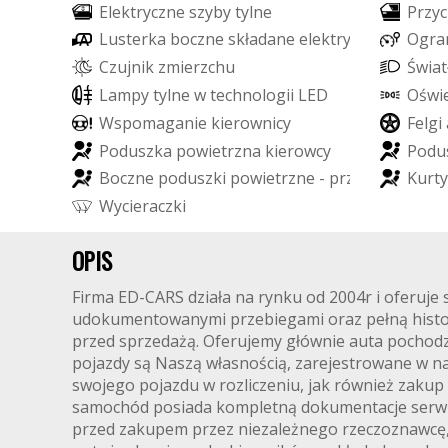
E
l
e
k
t
r
y
c
z
n
e
s
z
y
b
y
t
y
l
n
e
P
r
z
y
c
L
u
s
t
e
r
k
a
b
o
c
z
n
e
s
k
ł
a
d
a
n
e
e
l
e
k
t
r
y
c
z
n
i
e
O
g
r
a
C
z
u
j
n
i
k
z
m
i
e
r
z
c
h
u
Ś
w
i
a
t
L
a
m
p
y
t
y
l
n
e
w
t
e
c
h
n
o
l
o
g
i
i
L
E
D
O
ś
w
i
W
s
p
o
m
a
g
a
n
i
e
k
i
e
r
o
w
n
i
c
y
F
e
l
g
i
P
o
d
u
s
z
k
a
p
o
w
i
e
t
r
z
n
a
k
i
e
r
o
w
c
y
P
o
d
u
B
o
c
z
n
e
p
o
d
u
s
z
k
i
p
o
w
i
e
t
r
z
n
e
-
p
r
z
ó
d
K
u
r
t
y
W
y
c
i
e
r
a
c
z
k
i
OPIS
Firma ED-CARS działa na rynku od 2004r i oferuj
udokumentowanymi przebiegami oraz pełną histor
przed sprzedażą. Oferujemy głównie auta pochodząc
pojazdy są Naszą własnością, zarejestrowane w na
swojego pojazdu w rozliczeniu, jak również zakup
samochód posiada kompletną dokumentacje serwi
przed zakupem przez niezależnego rzeczoznawcę, w