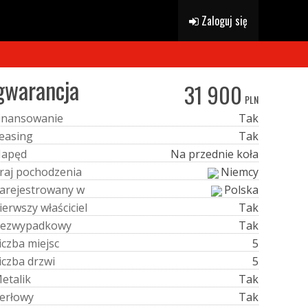
Zaloguj się
gwarancja
31 900
PLN
i
n
a
n
s
o
w
a
n
i
e
Tak
e
a
s
i
n
g
Tak
N
a
p
ę
d
Na przednie koła
r
a
j
p
o
c
h
o
d
z
e
n
i
a
Niemcy
a
r
e
j
e
s
t
r
o
w
a
n
y
w
Polska
i
e
r
w
s
z
y
w
ł
a
ś
c
i
c
i
e
l
Tak
e
z
w
y
p
a
d
k
o
w
y
Tak
i
c
z
b
a
m
i
e
j
s
c
5
i
c
z
b
a
d
r
z
w
i
5
M
e
t
a
l
i
k
Tak
e
r
ł
o
w
y
Tak