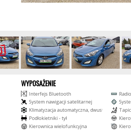
WYPOSAŻENIE
I
n
t
e
r
f
e
j
s
B
l
u
e
t
o
o
t
h
R
a
d
i
S
y
s
t
e
m
n
a
w
i
g
a
c
j
i
s
a
t
e
l
i
t
a
r
n
e
j
S
y
s
t
e
K
l
i
m
a
t
y
z
a
c
j
a
a
u
t
o
m
a
t
y
c
z
n
a
,
d
w
u
s
t
r
e
f
o
w
a
T
a
p
i
c
P
o
d
ł
o
k
i
e
t
n
i
k
i
-
t
y
ł
K
i
e
r
o
K
i
e
r
o
w
n
i
c
a
w
i
e
l
o
f
u
n
k
c
y
j
n
a
K
i
e
r
o