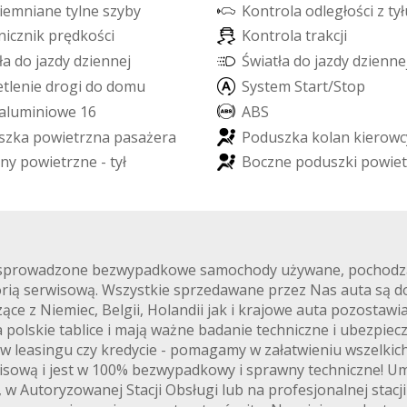
i
e
m
n
i
a
n
e
t
y
l
n
e
s
z
y
b
y
K
o
n
t
r
o
l
a
o
d
l
e
g
ł
o
ś
c
i
z
t
y
ł
n
i
c
z
n
i
k
p
r
ę
d
k
o
ś
c
i
K
o
n
t
r
o
l
a
t
r
a
k
c
j
i
ł
a
d
o
j
a
z
d
y
d
z
i
e
n
n
e
j
Ś
w
i
a
t
ł
a
d
o
j
a
z
d
y
d
z
i
e
n
n
e
e
t
l
e
n
i
e
d
r
o
g
i
d
o
d
o
m
u
S
y
s
t
e
m
S
t
a
r
t
/
S
t
o
p
a
l
u
m
i
n
i
o
w
e
1
6
A
B
S
s
z
k
a
p
o
w
i
e
t
r
z
n
a
p
a
s
a
ż
e
r
a
P
o
d
u
s
z
k
a
k
o
l
a
n
k
i
e
r
o
w
c
n
y
p
o
w
i
e
t
r
z
n
e
-
t
y
ł
B
o
c
z
n
e
p
o
d
u
s
z
k
i
p
o
w
i
e
t
e sprowadzone bezwypadkowe samochody używane, pochodzące
ią serwisową. Wszystkie sprzedawane przez Nas auta są 
e z Niemiec, Belgii, Holandii jak i krajowe auta pozostawia
 polskie tablice i mają ważne badanie techniczne i ubezpie
 w leasingu czy kredycie - pomagamy w załatwieniu wszelki
sową i jest w 100% bezwypadkowy i sprawny techniczne! 
 Autoryzowanej Stacji Obsługi lub na profesjonalnej stacji