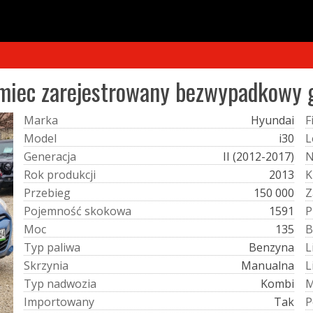
iemiec zarejestrowany bezwypadkowy 
M
a
r
k
a
Hyundai
F
M
o
d
e
l
i30
L
G
e
n
e
r
a
c
j
a
II (2012-2017)
R
o
k
p
r
o
d
u
k
c
j
i
2013
K
P
r
z
e
b
i
e
g
150 000
Z
P
o
j
e
m
n
o
ś
ć
s
k
o
k
o
w
a
1591
P
M
o
c
135
B
T
y
p
p
a
l
i
w
a
Benzyna
L
S
k
r
z
y
n
i
a
Manualna
L
T
y
p
n
a
d
w
o
z
i
a
Kombi
I
m
p
o
r
t
o
w
a
n
y
Tak
P