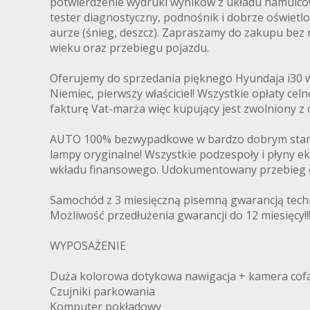
potwierdzenie wydruki wyników z układu hamulcow
tester diagnostyczny, podnośnik i dobrze oświet
aurze (śnieg, deszcz). Zapraszamy do zakupu bez r
wieku oraz przebiegu pojazdu.
Oferujemy do sprzedania pięknego Hyundaja i30 w
Niemiec, pierwszy właściciel! Wszystkie opłaty ce
fakturę Vat-marża więc kupujący jest zwolniony z
AUTO 100% bezwypadkowe w bardzo dobrym stanie 
lampy oryginalne! Wszystkie podzespoły i płyny ek
wkładu finansowego. Udokumentowany przebieg o
Samochód z 3 miesięczną pisemną gwarancją techn
Możliwość przedłużenia gwarancji do 12 miesięcy!!
WYPOSAŻENIE
Duża kolorowa dotykowa nawigacja + kamera cof
Czujniki parkowania
Komputer pokładowy