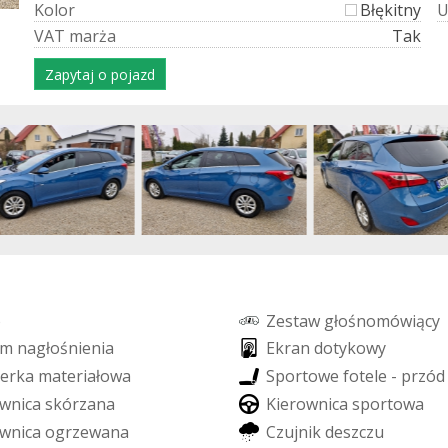
K
o
l
o
r
Błękitny
V
A
T
m
a
r
ż
a
Tak
Zapytaj o pojazd
o
Z
e
s
t
a
w
g
ł
o
ś
n
o
m
ó
w
i
ą
c
y
m
n
a
g
ł
o
ś
n
i
e
n
i
a
E
k
r
a
n
d
o
t
y
k
o
w
y
e
r
k
a
m
a
t
e
r
i
a
ł
o
w
a
S
p
o
r
t
o
w
e
f
o
t
e
l
e
-
p
r
z
ó
d
w
n
i
c
a
s
k
ó
r
z
a
n
a
K
i
e
r
o
w
n
i
c
a
s
p
o
r
t
o
w
a
w
n
i
c
a
o
g
r
z
e
w
a
n
a
C
z
u
j
n
i
k
d
e
s
z
c
z
u