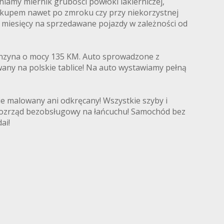
amy miernik grubości powłoki lakierniczej,
zakupem nawet po zmroku czy przy niekorzystnej
12 miesięcy na sprzedawane pojazdy w zależności od
benzyna o mocy 135 KM. Auto sprowadzone z
wany na polskie tablice! Na auto wystawiamy pełną
 malowany ani odkręcany! Wszystkie szyby i
y! Rozrząd bezobsługowy na łańcuchu! Samochód bez
ai!