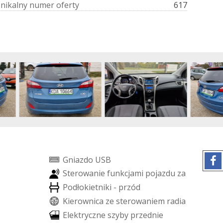
U
n
i
k
a
l
n
y
n
u
m
e
r
o
f
e
r
t
y
617
G
n
i
a
z
d
o
U
S
B
S
t
e
r
o
w
a
n
i
e
f
u
n
k
c
j
a
m
i
p
o
j
a
z
d
u
z
a
p
o
m
o
c
ą
P
o
d
ł
o
k
i
e
t
n
i
k
i
-
p
r
z
ó
d
K
i
e
r
o
w
n
i
c
a
z
e
s
t
e
r
o
w
a
n
i
e
m
r
a
d
i
a
E
l
e
k
t
r
y
c
z
n
e
s
z
y
b
y
p
r
z
e
d
n
i
e