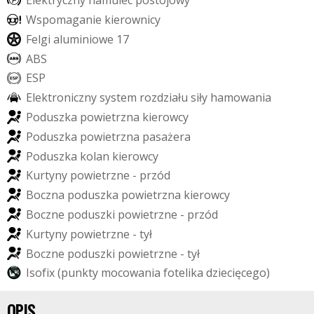
E
l
e
k
t
r
y
c
z
n
y
h
a
m
u
l
e
c
p
o
s
t
o
j
o
w
y
W
s
p
o
m
a
g
a
n
i
e
k
i
e
r
o
w
n
i
c
y
F
e
l
g
i
a
l
u
m
i
n
i
o
w
e
1
7
A
B
S
E
S
P
E
l
e
k
t
r
o
n
i
c
z
n
y
s
y
s
t
e
m
r
o
z
d
z
i
a
ł
u
s
i
ł
y
h
a
m
o
w
a
n
i
a
P
o
d
u
s
z
k
a
p
o
w
i
e
t
r
z
n
a
k
i
e
r
o
w
c
y
P
o
d
u
s
z
k
a
p
o
w
i
e
t
r
z
n
a
p
a
s
a
ż
e
r
a
P
o
d
u
s
z
k
a
k
o
l
a
n
k
i
e
r
o
w
c
y
K
u
r
t
y
n
y
p
o
w
i
e
t
r
z
n
e
-
p
r
z
ó
d
B
o
c
z
n
a
p
o
d
u
s
z
k
a
p
o
w
i
e
t
r
z
n
a
k
i
e
r
o
w
c
y
B
o
c
z
n
e
p
o
d
u
s
z
k
i
p
o
w
i
e
t
r
z
n
e
-
p
r
z
ó
d
K
u
r
t
y
n
y
p
o
w
i
e
t
r
z
n
e
-
t
y
ł
B
o
c
z
n
e
p
o
d
u
s
z
k
i
p
o
w
i
e
t
r
z
n
e
-
t
y
ł
I
s
o
f
i
x
(
p
u
n
k
t
y
m
o
c
o
w
a
n
i
a
f
o
t
e
l
i
k
a
d
z
i
e
c
i
ę
c
e
g
o
)
OPIS