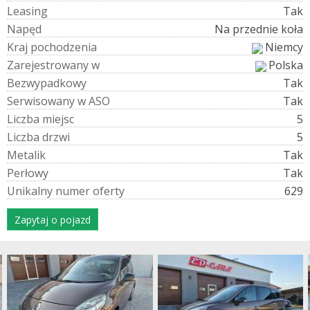
L
e
a
s
i
n
g
Tak
N
a
p
ę
d
Na przednie koła
K
r
a
j
p
o
c
h
o
d
z
e
n
i
a
Niemcy
Z
a
r
e
j
e
s
t
r
o
w
a
n
y
w
Polska
B
e
z
w
y
p
a
d
k
o
w
y
Tak
S
e
r
w
i
s
o
w
a
n
y
w
A
S
O
Tak
L
i
c
z
b
a
m
i
e
j
s
c
5
L
i
c
z
b
a
d
r
z
w
i
5
M
e
t
a
l
i
k
Tak
P
e
r
ł
o
w
y
Tak
U
n
i
k
a
l
n
y
n
u
m
e
r
o
f
e
r
t
y
629
Zapytaj o pojazd