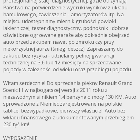
profesjonalnej stacji diagnostycznej, gdzie otrzymają
Państwo na potwierdzenie wydruki wyników z układu
hamulcowego, zawieszenia - amortyzatorów itp. Na
miejscu udostępniamy miernik grubości powłoki
lakierniczej, tester diagnostyczny, podnośnik i dobrze
oświetlone ogrzewane garaże aby dokładnie obejrzeć
auto przed zakupem nawet po zmroku czy przy
niekorzystnej aurze (śnieg, deszcz). Zapraszamy do
zakupu bez ryzyka - udzielamy pełnej gwarancji
technicznej na 3,6 lub 12 miesięcy na sprzedawane
pojazdy w zależności od wieku oraz przebiegu pojazdu.
Witam serdecznie! Do sprzedania piękny Renault Grand
Scenic III w najbogatszej wersji z 2011 roku z
niezawodnym silnikiem 1.4 benzyna o mocy 130 KM. Auto
sprowadzone z Niemiec zarejestrowane na polskie
tablice, bezwypadkowe, pierwszy właściciel. Auto bez
wkładu finansowego z udokumentowanym przebiegiem
230 tyś km!
WYPOSAŻENIE