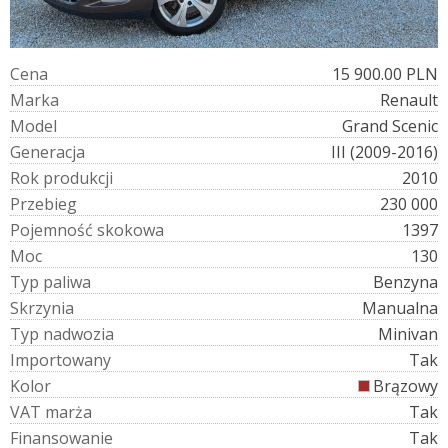
C
e
n
a
15 900.00 PLN
M
a
r
k
a
Renault
M
o
d
e
l
Grand Scenic
G
e
n
e
r
a
c
j
a
III (2009-2016)
R
o
k
p
r
o
d
u
k
c
j
i
2010
P
r
z
e
b
i
e
g
230 000
P
o
j
e
m
n
o
ś
ć
s
k
o
k
o
w
a
1397
M
o
c
130
T
y
p
p
a
l
i
w
a
Benzyna
S
k
r
z
y
n
i
a
Manualna
T
y
p
n
a
d
w
o
z
i
a
Minivan
I
m
p
o
r
t
o
w
a
n
y
Tak
K
o
l
o
r
Brązowy
V
A
T
m
a
r
ż
a
Tak
F
i
n
a
n
s
o
w
a
n
i
e
Tak