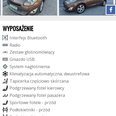
WYPOSAŻENIE
I
n
t
e
r
f
e
j
s
B
l
u
e
t
o
o
t
h
R
a
d
i
o
Z
e
s
t
a
w
g
ł
o
ś
n
o
m
ó
w
i
ą
c
y
G
n
i
a
z
d
o
U
S
B
S
y
s
t
e
m
n
a
g
ł
o
ś
n
i
e
n
i
a
K
l
i
m
a
t
y
z
a
c
j
a
a
u
t
o
m
a
t
y
c
z
n
a
,
d
w
u
s
t
r
e
f
o
w
a
T
a
p
i
c
e
r
k
a
c
z
ę
ś
c
i
o
w
o
s
k
ó
r
z
a
n
a
P
o
d
g
r
z
e
w
a
n
y
f
o
t
e
l
k
i
e
r
o
w
c
y
P
o
d
g
r
z
e
w
a
n
y
f
o
t
e
l
p
a
s
a
ż
e
r
a
S
p
o
r
t
o
w
e
f
o
t
e
l
e
-
p
r
z
ó
d
P
o
d
ł
o
k
i
e
t
n
i
k
i
-
p
r
z
ó
d