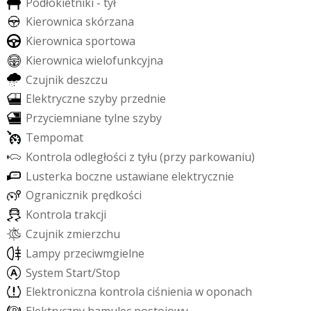
P
o
d
ł
o
k
i
e
t
n
i
k
i
-
t
y
ł
K
i
e
r
o
w
n
i
c
a
s
k
ó
r
z
a
n
a
K
i
e
r
o
w
n
i
c
a
s
p
o
r
t
o
w
a
K
i
e
r
o
w
n
i
c
a
w
i
e
l
o
f
u
n
k
c
y
j
n
a
C
z
u
j
n
i
k
d
e
s
z
c
z
u
E
l
e
k
t
r
y
c
z
n
e
s
z
y
b
y
p
r
z
e
d
n
i
e
P
r
z
y
c
i
e
m
n
i
a
n
e
t
y
l
n
e
s
z
y
b
y
T
e
m
p
o
m
a
t
K
o
n
t
r
o
l
a
o
d
l
e
g
ł
o
ś
c
i
z
t
y
ł
u
(
p
r
z
y
p
a
r
k
o
w
a
n
i
u
)
L
u
s
t
e
r
k
a
b
o
c
z
n
e
u
s
t
a
w
i
a
n
e
e
l
e
k
t
r
y
c
z
n
i
e
O
g
r
a
n
i
c
z
n
i
k
p
r
ę
d
k
o
ś
c
i
K
o
n
t
r
o
l
a
t
r
a
k
c
j
i
C
z
u
j
n
i
k
z
m
i
e
r
z
c
h
u
L
a
m
p
y
p
r
z
e
c
i
w
m
g
i
e
l
n
e
S
y
s
t
e
m
S
t
a
r
t
/
S
t
o
p
E
l
e
k
t
r
o
n
i
c
z
n
a
k
o
n
t
r
o
l
a
c
i
ś
n
i
e
n
i
a
w
o
p
o
n
a
c
h