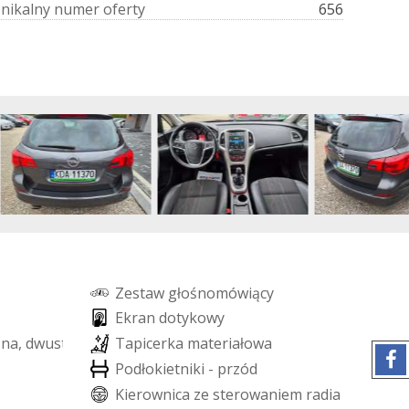
U
n
i
k
a
l
n
y
n
u
m
e
r
o
f
e
r
t
y
656
Z
e
s
t
a
w
g
ł
o
ś
n
o
m
ó
w
i
ą
c
y
E
k
r
a
n
d
o
t
y
k
o
w
y
z
n
a
,
d
w
u
s
t
r
e
f
o
w
a
T
a
p
i
c
e
r
k
a
m
a
t
e
r
i
a
ł
o
w
a
P
o
d
ł
o
k
i
e
t
n
i
k
i
-
p
r
z
ó
d
K
i
e
r
o
w
n
i
c
a
z
e
s
t
e
r
o
w
a
n
i
e
m
r
a
d
i
a