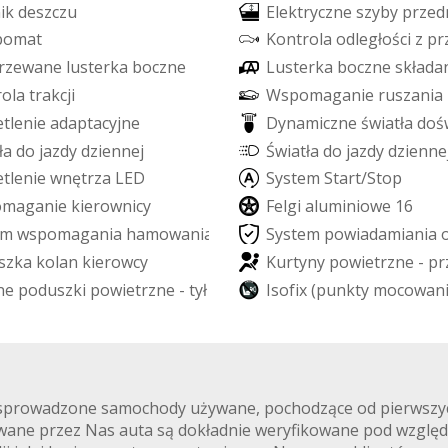
n
i
k
d
e
s
z
c
z
u
E
l
e
k
t
r
y
c
z
n
e
s
z
y
b
y
p
r
z
e
d
p
o
m
a
t
K
o
n
t
r
o
l
a
o
d
l
e
g
ł
o
ś
c
i
z
p
r
r
z
e
w
a
n
e
l
u
s
t
e
r
k
a
b
o
c
z
n
e
L
u
s
t
e
r
k
a
b
o
c
z
n
e
s
k
ł
a
d
a
r
o
l
a
t
r
a
k
c
j
i
W
s
p
o
m
a
g
a
n
i
e
r
u
s
z
a
n
i
a
e
t
l
e
n
i
e
a
d
a
p
t
a
c
y
j
n
e
D
y
n
a
m
i
c
z
n
e
ś
w
i
a
t
ł
a
d
o
ś
ł
a
d
o
j
a
z
d
y
d
z
i
e
n
n
e
j
Ś
w
i
a
t
ł
a
d
o
j
a
z
d
y
d
z
i
e
n
n
e
e
t
l
e
n
i
e
w
n
ę
t
r
z
a
L
E
D
S
y
s
t
e
m
S
t
a
r
t
/
S
t
o
p
o
m
a
g
a
n
i
e
k
i
e
r
o
w
n
i
c
y
F
e
l
g
i
a
l
u
m
i
n
i
o
w
e
1
6
m
w
s
p
o
m
a
g
a
n
i
a
h
a
m
o
w
a
n
i
a
S
y
s
t
e
m
p
o
w
i
a
d
a
m
i
a
n
i
a
s
z
k
a
k
o
l
a
n
k
i
e
r
o
w
c
y
K
u
r
t
y
n
y
p
o
w
i
e
t
r
z
n
e
-
p
r
n
e
p
o
d
u
s
z
k
i
p
o
w
i
e
t
r
z
n
e
-
t
y
ł
I
s
o
f
i
x
(
p
u
n
k
t
y
m
o
c
o
w
a
n
je sprowadzone samochody używane, pochodzące od pierwszy
awane przez Nas auta są dokładnie weryfikowane pod wzglę