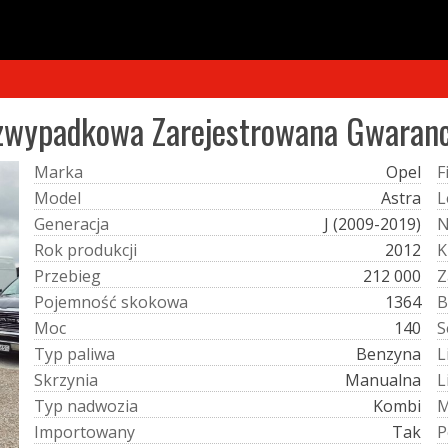
Bezwypadkowa Zarejestrowana Gwaranc
M
a
r
k
a
Opel
F
M
o
d
e
l
Astra
L
G
e
n
e
r
a
c
j
a
J (2009-2019)
R
o
k
p
r
o
d
u
k
c
j
i
2012
K
P
r
z
e
b
i
e
g
212 000
Z
P
o
j
e
m
n
o
ś
ć
s
k
o
k
o
w
a
1364
B
M
o
c
140
S
T
y
p
p
a
l
i
w
a
Benzyna
L
S
k
r
z
y
n
i
a
Manualna
L
T
y
p
n
a
d
w
o
z
i
a
Kombi
I
m
p
o
r
t
o
w
a
n
y
Tak
P