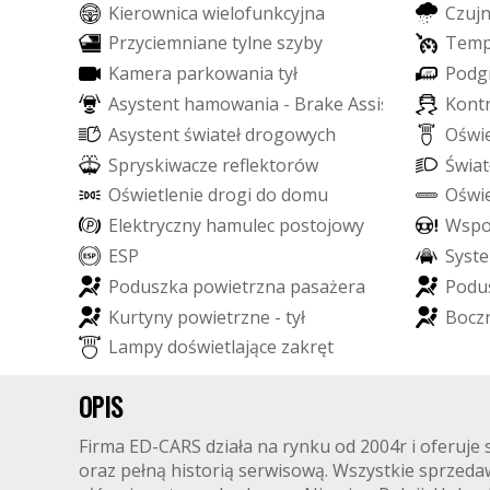
K
i
e
r
o
w
n
i
c
a
w
i
e
l
o
f
u
n
k
c
y
j
n
a
C
z
u
j
P
r
z
y
c
i
e
m
n
i
a
n
e
t
y
l
n
e
s
z
y
b
y
T
e
m
K
a
m
e
r
a
p
a
r
k
o
w
a
n
i
a
t
y
ł
P
o
d
g
A
s
y
s
t
e
n
t
h
a
m
o
w
a
n
i
a
-
B
r
a
k
e
A
s
s
i
s
t
K
o
n
t
A
s
y
s
t
e
n
t
ś
w
i
a
t
e
ł
d
r
o
g
o
w
y
c
h
O
ś
w
i
S
p
r
y
s
k
i
w
a
c
z
e
r
e
f
e
k
t
o
r
ó
w
Ś
w
i
a
t
O
ś
w
i
e
t
l
e
n
i
e
d
r
o
g
i
d
o
d
o
m
u
O
ś
w
i
E
l
e
k
t
r
y
c
z
n
y
h
a
m
u
l
e
c
p
o
s
t
o
j
o
w
y
W
s
p
E
S
P
S
y
s
t
e
P
o
d
u
s
z
k
a
p
o
w
i
e
t
r
z
n
a
p
a
s
a
ż
e
r
a
P
o
d
u
K
u
r
t
y
n
y
p
o
w
i
e
t
r
z
n
e
-
t
y
ł
B
o
c
z
L
a
m
p
y
d
o
ś
w
i
e
t
l
a
j
ą
c
e
z
a
k
r
ę
t
OPIS
Firma ED-CARS działa na rynku od 2004r i oferu
oraz pełną historią serwisową. Wszystkie sprzed