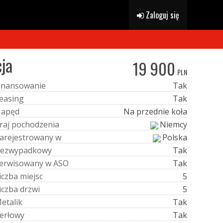
Zaloguj się
ja
19 900
PLN
i
n
a
n
s
o
w
a
n
i
e
Tak
e
a
s
i
n
g
Tak
N
a
p
ę
d
Na przednie koła
r
a
j
p
o
c
h
o
d
z
e
n
i
a
Niemcy
a
r
e
j
e
s
t
r
o
w
a
n
y
w
Polska
e
z
w
y
p
a
d
k
o
w
y
Tak
e
r
w
i
s
o
w
a
n
y
w
A
S
O
Tak
i
c
z
b
a
m
i
e
j
s
c
5
i
c
z
b
a
d
r
z
w
i
5
M
e
t
a
l
i
k
Tak
e
r
ł
o
w
y
Tak