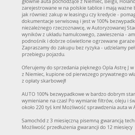
głównie auta pochodzące z Niemiec, Belgii, Holand
zarejestrowane w na polskie tablice i mają ważne
jak również zakup w leasingu czy kredycie - pom
dokumentacje serwisową i jest w 100% bezwypad
niezależnego rzeczoznawcę, w Autoryzowanej Stacj
wyników z układu hamulcowego, zawieszenia - amor
podnośnik i dobrze oświetlone ogrzewane garaże 
Zapraszamy do zakupu bez ryzyka - udzielamy pełn
przebiegu pojazdu.
Oferujemy do sprzedania pięknego Opla Astrę J w
z Niemiec, kupione od pierwszego prywatnego właś
z opłaty skarbowej!!
AUTO 100% bezwypadkowe w bardzo dobrym stanie t
wymieniane na czas! Po wymianie filtrów, oleju 
około 220 tyś km! Możliwość sprawdzenia auta w 
Samochód z 3 miesięczną pisemną gwarancją techn
Możliwość przedłużenia gwarancji do 12 miesięcy