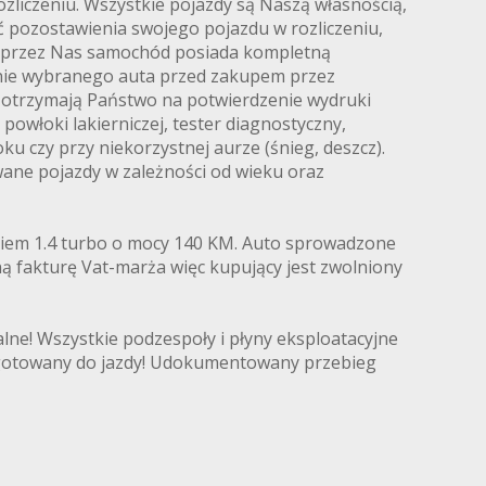
ozliczeniu. Wszystkie pojazdy są Naszą własnością,
ć pozostawienia swojego pojazdu w rozliczeniu,
ny przez Nas samochód posiada kompletną
nie wybranego auta przed zakupem przez
ie otrzymają Państwo na potwierdzenie wydruki
owłoki lakierniczej, tester diagnostyczny,
 czy przy niekorzystnej aurze (śnieg, deszcz).
wane pojazdy w zależności od wieku oraz
ikiem 1.4 turbo o mocy 140 KM. Auto sprowadzone
ną fakturę Vat-marża więc kupujący jest zwolniony
ne! Wszystkie podzespoły i płyny eksploatacyjne
zygotowany do jazdy! Udokumentowany przebieg