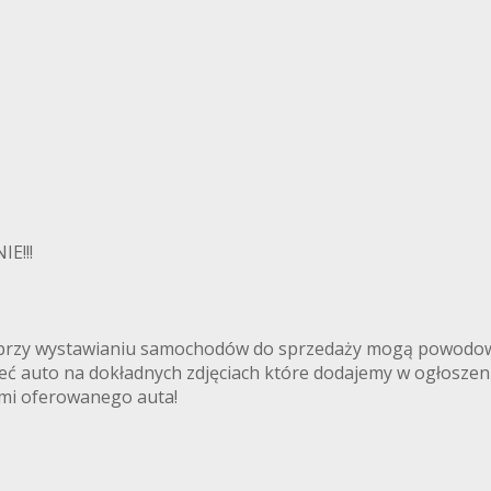
E!!!
ki przy wystawianiu samochodów do sprzedaży mogą powodowa
rzeć auto na dokładnych zdjęciach które dodajemy w ogłoszen
iami oferowanego auta!