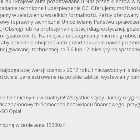
ii jak i krajowe auta pozostawiane u Nas przez klientów w r
 badanie techniczne i ubezpieczenie OC. Oferujemy możliwoś
agamy w załatwieniu wszelkich formalności. Każdy oferowa
kowy i sprawny techniczne! Umożliwiamy Państwu sprawdze
i Obsługi lub na profesjonalnej stacji diagnostycznej, gdz
tyzatorów itp. Na miejscu udostępniamy miernik grubości p
aby dokładnie obejrzeć auto przed zakupem nawet po zmroku
ej gwarancji technicznej na 3,6 lub 12 miesięcy na sprzeda
 najbogatszej wersji cosmo z 2012 roku i niezawodnym siln
ciciela, zarejestrowane na polskie tablice, wystawiamy peł
echnicznym i wizualnym! Wszystkie szyby i lampy oryginal
i świec zapłonowych! Samochód bez wkładu finansowego, pr
ASO Opla!
iczną w cenie auta 19900zł!