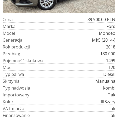
C
e
n
a
39 900.00 PLN
M
a
r
k
a
Ford
M
o
d
e
l
Mondeo
G
e
n
e
r
a
c
j
a
Mk5 (2014-)
R
o
k
p
r
o
d
u
k
c
j
i
2018
P
r
z
e
b
i
e
g
180 000
P
o
j
e
m
n
o
ś
ć
s
k
o
k
o
w
a
1499
M
o
c
120
T
y
p
p
a
l
i
w
a
Diesel
S
k
r
z
y
n
i
a
Manualna
T
y
p
n
a
d
w
o
z
i
a
Kombi
I
m
p
o
r
t
o
w
a
n
y
Tak
K
o
l
o
r
Szary
V
A
T
m
a
r
ż
a
Tak
F
i
n
a
n
s
o
w
a
n
i
e
Tak