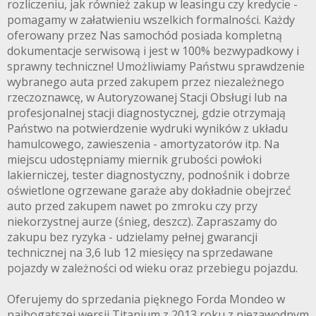
rozliczeniu, jak również zakup w leasingu czy kredycie -
pomagamy w załatwieniu wszelkich formalności. Każdy
oferowany przez Nas samochód posiada kompletną
dokumentacje serwisową i jest w 100% bezwypadkowy i
sprawny techniczne! Umożliwiamy Państwu sprawdzenie
wybranego auta przed zakupem przez niezależnego
rzeczoznawcę, w Autoryzowanej Stacji Obsługi lub na
profesjonalnej stacji diagnostycznej, gdzie otrzymają
Państwo na potwierdzenie wydruki wyników z układu
hamulcowego, zawieszenia - amortyzatorów itp. Na
miejscu udostępniamy miernik grubości powłoki
lakierniczej, tester diagnostyczny, podnośnik i dobrze
oświetlone ogrzewane garaże aby dokładnie obejrzeć
auto przed zakupem nawet po zmroku czy przy
niekorzystnej aurze (śnieg, deszcz). Zapraszamy do
zakupu bez ryzyka - udzielamy pełnej gwarancji
technicznej na 3,6 lub 12 miesięcy na sprzedawane
pojazdy w zależności od wieku oraz przebiegu pojazdu.
Oferujemy do sprzedania pięknego Forda Mondeo w
najbogatszej wersji Titanium z 2013 roku z niezawodnym