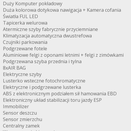
Duży Komputer pokładowy
Duża kolorowa dotykowa nawigacja + Kamera cofania
Światła FUL LED
Tapicerka welurowa
Atermiczne szyby fabrycznie przyciemniane
Klimatyzacja automatyczna dwustrefowa
Czujniki parkowania
Podgrzewane fotele
Aluminiowe felgi z oponami letnimi + felgi z zimówkami
Podgrzewana szyba przednia i tylna
8xAIR BAG
Elektryczne szyby
Lusterko wsteczne fotochromatyczne
Elektryczne i podgrzewane lusterka
ABS z elektronicznym podziałem sił hamowania EBD
Elektroniczny układ stabilizacji toru jazdy ESP
Immobilizer
Sensor deszczu
Sensor zmierzchu
Centralny zamek