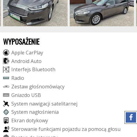
WYPOSAŻENIE
A
p
p
l
e
C
a
r
P
l
a
y
A
n
d
r
o
i
d
A
u
t
o
I
n
t
e
r
f
e
j
s
B
l
u
e
t
o
o
t
h
R
a
d
i
o
Z
e
s
t
a
w
g
ł
o
ś
n
o
m
ó
w
i
ą
c
y
G
n
i
a
z
d
o
U
S
B
S
y
s
t
e
m
n
a
w
i
g
a
c
j
i
s
a
t
e
l
i
t
a
r
n
e
j
S
y
s
t
e
m
n
a
g
ł
o
ś
n
i
e
n
i
a
E
k
r
a
n
d
o
t
y
k
o
w
y
S
t
e
r
o
w
a
n
i
e
f
u
n
k
c
j
a
m
i
p
o
j
a
z
d
u
z
a
p
o
m
o
c
ą
g
ł
o
s
u