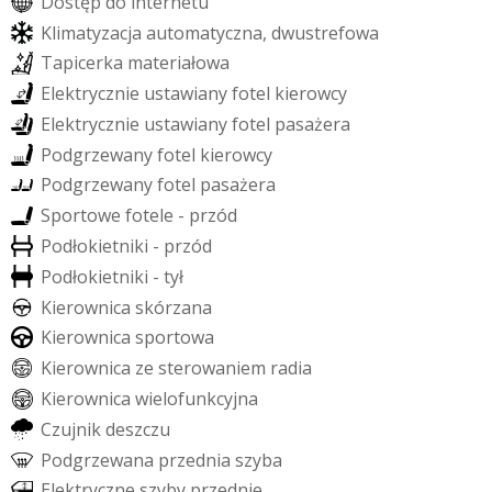
D
o
s
t
ę
p
d
o
i
n
t
e
r
n
e
t
u
K
l
i
m
a
t
y
z
a
c
j
a
a
u
t
o
m
a
t
y
c
z
n
a
,
d
w
u
s
t
r
e
f
o
w
a
T
a
p
i
c
e
r
k
a
m
a
t
e
r
i
a
ł
o
w
a
E
l
e
k
t
r
y
c
z
n
i
e
u
s
t
a
w
i
a
n
y
f
o
t
e
l
k
i
e
r
o
w
c
y
E
l
e
k
t
r
y
c
z
n
i
e
u
s
t
a
w
i
a
n
y
f
o
t
e
l
p
a
s
a
ż
e
r
a
P
o
d
g
r
z
e
w
a
n
y
f
o
t
e
l
k
i
e
r
o
w
c
y
P
o
d
g
r
z
e
w
a
n
y
f
o
t
e
l
p
a
s
a
ż
e
r
a
S
p
o
r
t
o
w
e
f
o
t
e
l
e
-
p
r
z
ó
d
P
o
d
ł
o
k
i
e
t
n
i
k
i
-
p
r
z
ó
d
P
o
d
ł
o
k
i
e
t
n
i
k
i
-
t
y
ł
K
i
e
r
o
w
n
i
c
a
s
k
ó
r
z
a
n
a
K
i
e
r
o
w
n
i
c
a
s
p
o
r
t
o
w
a
K
i
e
r
o
w
n
i
c
a
z
e
s
t
e
r
o
w
a
n
i
e
m
r
a
d
i
a
K
i
e
r
o
w
n
i
c
a
w
i
e
l
o
f
u
n
k
c
y
j
n
a
C
z
u
j
n
i
k
d
e
s
z
c
z
u
P
o
d
g
r
z
e
w
a
n
a
p
r
z
e
d
n
i
a
s
z
y
b
a
E
l
e
k
t
r
y
c
z
n
e
s
z
y
b
y
p
r
z
e
d
n
i
e