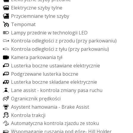
E
l
e
k
t
r
y
c
z
n
e
s
z
y
b
y
t
y
l
n
e
P
r
z
y
c
i
e
m
n
i
a
n
e
t
y
l
n
e
s
z
y
b
y
T
e
m
p
o
m
a
t
L
a
m
p
y
p
r
z
e
d
n
i
e
w
t
e
c
h
n
o
l
o
g
i
i
L
E
D
K
o
n
t
r
o
l
a
o
d
l
e
g
ł
o
ś
c
i
z
p
r
z
o
d
u
(
p
r
z
y
p
a
r
k
o
w
a
n
i
u
)
K
o
n
t
r
o
l
a
o
d
l
e
g
ł
o
ś
c
i
z
t
y
ł
u
(
p
r
z
y
p
a
r
k
o
w
a
n
i
u
)
K
a
m
e
r
a
p
a
r
k
o
w
a
n
i
a
t
y
ł
L
u
s
t
e
r
k
a
b
o
c
z
n
e
u
s
t
a
w
i
a
n
e
e
l
e
k
t
r
y
c
z
n
i
e
P
o
d
g
r
z
e
w
a
n
e
l
u
s
t
e
r
k
a
b
o
c
z
n
e
L
u
s
t
e
r
k
a
b
o
c
z
n
e
s
k
ł
a
d
a
n
e
e
l
e
k
t
r
y
c
z
n
i
e
L
a
n
e
a
s
s
i
s
t
-
k
o
n
t
r
o
l
a
z
m
i
a
n
y
p
a
s
a
r
u
c
h
u
O
g
r
a
n
i
c
z
n
i
k
p
r
ę
d
k
o
ś
c
i
A
s
y
s
t
e
n
t
h
a
m
o
w
a
n
i
a
-
B
r
a
k
e
A
s
s
i
s
t
K
o
n
t
r
o
l
a
t
r
a
k
c
j
i
A
u
t
o
m
a
t
y
c
z
n
a
k
o
n
t
r
o
l
a
z
j
a
z
d
u
z
e
s
t
o
k
u
W
s
p
o
m
a
g
a
n
i
e
r
u
s
z
a
n
i
a
p
o
d
g
ó
r
ę
-
H
i
l
l
H
o
l
d
e
r