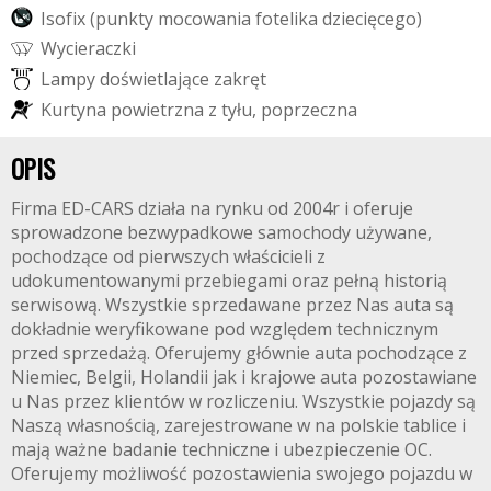
I
s
o
f
i
x
(
p
u
n
k
t
y
m
o
c
o
w
a
n
i
a
f
o
t
e
l
i
k
a
d
z
i
e
c
i
ę
c
e
g
o
)
W
y
c
i
e
r
a
c
z
k
i
L
a
m
p
y
d
o
ś
w
i
e
t
l
a
j
ą
c
e
z
a
k
r
ę
t
K
u
r
t
y
n
a
p
o
w
i
e
t
r
z
n
a
z
t
y
ł
u
,
p
o
p
r
z
e
c
z
n
a
OPIS
Firma ED-CARS działa na rynku od 2004r i oferuje
sprowadzone bezwypadkowe samochody używane,
pochodzące od pierwszych właścicieli z
udokumentowanymi przebiegami oraz pełną historią
serwisową. Wszystkie sprzedawane przez Nas auta są
dokładnie weryfikowane pod względem technicznym
przed sprzedażą. Oferujemy głównie auta pochodzące z
Niemiec, Belgii, Holandii jak i krajowe auta pozostawiane
u Nas przez klientów w rozliczeniu. Wszystkie pojazdy są
Naszą własnością, zarejestrowane w na polskie tablice i
mają ważne badanie techniczne i ubezpieczenie OC.
Oferujemy możliwość pozostawienia swojego pojazdu w