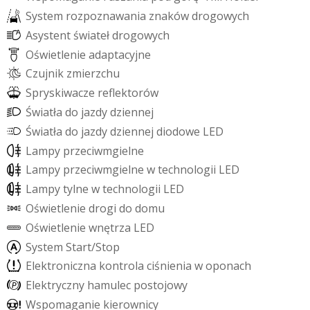
S
y
s
t
e
m
r
o
z
p
o
z
n
a
w
a
n
i
a
z
n
a
k
ó
w
d
r
o
g
o
w
y
c
h
A
s
y
s
t
e
n
t
ś
w
i
a
t
e
ł
d
r
o
g
o
w
y
c
h
O
ś
w
i
e
t
l
e
n
i
e
a
d
a
p
t
a
c
y
j
n
e
C
z
u
j
n
i
k
z
m
i
e
r
z
c
h
u
S
p
r
y
s
k
i
w
a
c
z
e
r
e
f
e
k
t
o
r
ó
w
Ś
w
i
a
t
ł
a
d
o
j
a
z
d
y
d
z
i
e
n
n
e
j
Ś
w
i
a
t
ł
a
d
o
j
a
z
d
y
d
z
i
e
n
n
e
j
d
i
o
d
o
w
e
L
E
D
L
a
m
p
y
p
r
z
e
c
i
w
m
g
i
e
l
n
e
L
a
m
p
y
p
r
z
e
c
i
w
m
g
i
e
l
n
e
w
t
e
c
h
n
o
l
o
g
i
i
L
E
D
L
a
m
p
y
t
y
l
n
e
w
t
e
c
h
n
o
l
o
g
i
i
L
E
D
O
ś
w
i
e
t
l
e
n
i
e
d
r
o
g
i
d
o
d
o
m
u
O
ś
w
i
e
t
l
e
n
i
e
w
n
ę
t
r
z
a
L
E
D
S
y
s
t
e
m
S
t
a
r
t
/
S
t
o
p
E
l
e
k
t
r
o
n
i
c
z
n
a
k
o
n
t
r
o
l
a
c
i
ś
n
i
e
n
i
a
w
o
p
o
n
a
c
h
E
l
e
k
t
r
y
c
z
n
y
h
a
m
u
l
e
c
p
o
s
t
o
j
o
w
y
W
s
p
o
m
a
g
a
n
i
e
k
i
e
r
o
w
n
i
c
y