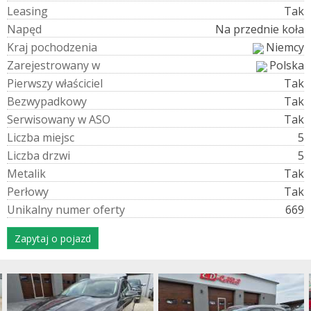
L
e
a
s
i
n
g
Tak
N
a
p
ę
d
Na przednie koła
K
r
a
j
p
o
c
h
o
d
z
e
n
i
a
Niemcy
Z
a
r
e
j
e
s
t
r
o
w
a
n
y
w
Polska
P
i
e
r
w
s
z
y
w
ł
a
ś
c
i
c
i
e
l
Tak
B
e
z
w
y
p
a
d
k
o
w
y
Tak
S
e
r
w
i
s
o
w
a
n
y
w
A
S
O
Tak
L
i
c
z
b
a
m
i
e
j
s
c
5
L
i
c
z
b
a
d
r
z
w
i
5
M
e
t
a
l
i
k
Tak
P
e
r
ł
o
w
y
Tak
U
n
i
k
a
l
n
y
n
u
m
e
r
o
f
e
r
t
y
669
Zapytaj o pojazd