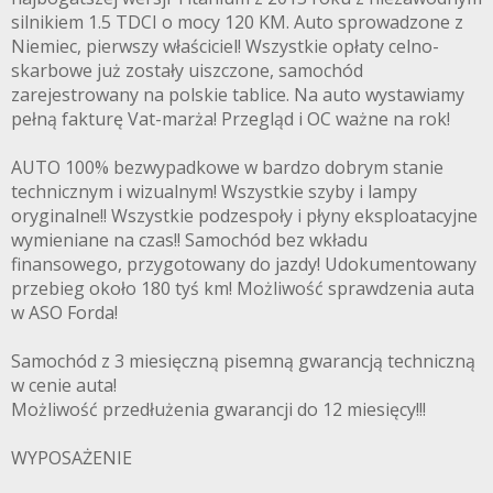
silnikiem 1.5 TDCI o mocy 120 KM. Auto sprowadzone z
Niemiec, pierwszy właściciel! Wszystkie opłaty celno-
skarbowe już zostały uiszczone, samochód
zarejestrowany na polskie tablice. Na auto wystawiamy
pełną fakturę Vat-marża! Przegląd i OC ważne na rok!
AUTO 100% bezwypadkowe w bardzo dobrym stanie
technicznym i wizualnym! Wszystkie szyby i lampy
oryginalne!! Wszystkie podzespoły i płyny eksploatacyjne
wymieniane na czas!! Samochód bez wkładu
finansowego, przygotowany do jazdy! Udokumentowany
przebieg około 180 tyś km! Możliwość sprawdzenia auta
w ASO Forda!
Samochód z 3 miesięczną pisemną gwarancją techniczną
w cenie auta!
Możliwość przedłużenia gwarancji do 12 miesięcy!!!
WYPOSAŻENIE