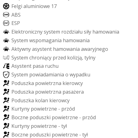
F
e
l
g
i
a
l
u
m
i
n
i
o
w
e
1
7
A
B
S
E
S
P
E
l
e
k
t
r
o
n
i
c
z
n
y
s
y
s
t
e
m
r
o
z
d
z
i
a
ł
u
s
i
ł
y
h
a
m
o
w
a
n
i
a
S
y
s
t
e
m
w
s
p
o
m
a
g
a
n
i
a
h
a
m
o
w
a
n
i
a
A
k
t
y
w
n
y
a
s
y
s
t
e
n
t
h
a
m
o
w
a
n
i
a
a
w
a
r
y
j
n
e
g
o
S
y
s
t
e
m
c
h
r
o
n
i
ą
c
y
p
r
z
e
d
k
o
l
i
z
j
ą
,
t
y
l
n
y
A
s
y
s
t
e
n
t
p
a
s
a
r
u
c
h
u
S
y
s
t
e
m
p
o
w
i
a
d
a
m
i
a
n
i
a
o
w
y
p
a
d
k
u
P
o
d
u
s
z
k
a
p
o
w
i
e
t
r
z
n
a
k
i
e
r
o
w
c
y
P
o
d
u
s
z
k
a
p
o
w
i
e
t
r
z
n
a
p
a
s
a
ż
e
r
a
P
o
d
u
s
z
k
a
k
o
l
a
n
k
i
e
r
o
w
c
y
K
u
r
t
y
n
y
p
o
w
i
e
t
r
z
n
e
-
p
r
z
ó
d
B
o
c
z
n
e
p
o
d
u
s
z
k
i
p
o
w
i
e
t
r
z
n
e
-
p
r
z
ó
d
K
u
r
t
y
n
y
p
o
w
i
e
t
r
z
n
e
-
t
y
ł
B
o
c
z
n
e
p
o
d
u
s
z
k
i
p
o
w
i
e
t
r
z
n
e
-
t
y
ł