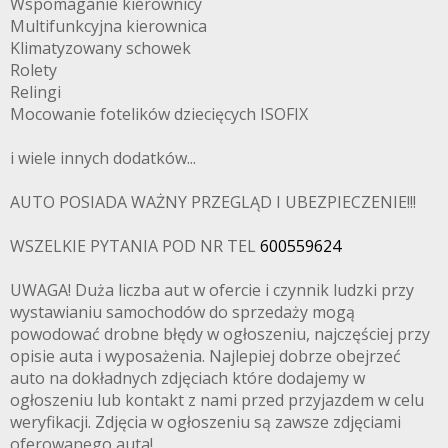
Wspomaganie kierownicy
Multifunkcyjna kierownica
Klimatyzowany schowek
Rolety
Relingi
Mocowanie fotelików dziecięcych ISOFIX
i wiele innych dodatków...
AUTO POSIADA WAŻNY PRZEGLĄD I UBEZPIECZENIE!!!
WSZELKIE PYTANIA POD NR TEL
600559624
UWAGA! Duża liczba aut w ofercie i czynnik ludzki przy
wystawianiu samochodów do sprzedaży mogą
powodować drobne błędy w ogłoszeniu, najczęściej przy
opisie auta i wyposażenia. Najlepiej dobrze obejrzeć
auto na dokładnych zdjęciach które dodajemy w
ogłoszeniu lub kontakt z nami przed przyjazdem w celu
weryfikacji. Zdjęcia w ogłoszeniu są zawsze zdjęciami
oferowanego auta!