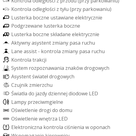
K
o
n
t
r
o
l
a
o
d
l
e
g
ł
o
ś
c
i
z
p
r
z
o
d
u
(
p
r
z
y
p
a
r
k
o
w
a
n
i
u
)
K
o
n
t
r
o
l
a
o
d
l
e
g
ł
o
ś
c
i
z
t
y
ł
u
(
p
r
z
y
p
a
r
k
o
w
a
n
i
u
)
L
u
s
t
e
r
k
a
b
o
c
z
n
e
u
s
t
a
w
i
a
n
e
e
l
e
k
t
r
y
c
z
n
i
e
P
o
d
g
r
z
e
w
a
n
e
l
u
s
t
e
r
k
a
b
o
c
z
n
e
L
u
s
t
e
r
k
a
b
o
c
z
n
e
s
k
ł
a
d
a
n
e
e
l
e
k
t
r
y
c
z
n
i
e
A
k
t
y
w
n
y
a
s
y
s
t
e
n
t
z
m
i
a
n
y
p
a
s
a
r
u
c
h
u
L
a
n
e
a
s
s
i
s
t
-
k
o
n
t
r
o
l
a
z
m
i
a
n
y
p
a
s
a
r
u
c
h
u
K
o
n
t
r
o
l
a
t
r
a
k
c
j
i
S
y
s
t
e
m
r
o
z
p
o
z
n
a
w
a
n
i
a
z
n
a
k
ó
w
d
r
o
g
o
w
y
c
h
A
s
y
s
t
e
n
t
ś
w
i
a
t
e
ł
d
r
o
g
o
w
y
c
h
C
z
u
j
n
i
k
z
m
i
e
r
z
c
h
u
Ś
w
i
a
t
ł
a
d
o
j
a
z
d
y
d
z
i
e
n
n
e
j
d
i
o
d
o
w
e
L
E
D
L
a
m
p
y
p
r
z
e
c
i
w
m
g
i
e
l
n
e
O
ś
w
i
e
t
l
e
n
i
e
d
r
o
g
i
d
o
d
o
m
u
O
ś
w
i
e
t
l
e
n
i
e
w
n
ę
t
r
z
a
L
E
D
E
l
e
k
t
r
o
n
i
c
z
n
a
k
o
n
t
r
o
l
a
c
i
ś
n
i
e
n
i
a
w
o
p
o
n
a
c
h
W
s
p
o
m
a
g
a
n
i
e
k
i
e
r
o
w
n
i
c
y