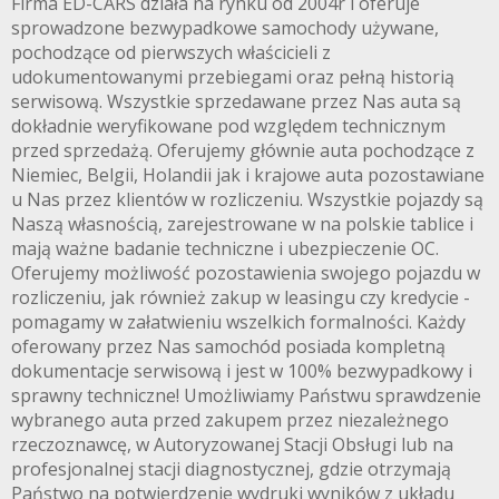
Firma ED-CARS działa na rynku od 2004r i oferuje
sprowadzone bezwypadkowe samochody używane,
pochodzące od pierwszych właścicieli z
udokumentowanymi przebiegami oraz pełną historią
serwisową. Wszystkie sprzedawane przez Nas auta są
dokładnie weryfikowane pod względem technicznym
przed sprzedażą. Oferujemy głównie auta pochodzące z
Niemiec, Belgii, Holandii jak i krajowe auta pozostawiane
u Nas przez klientów w rozliczeniu. Wszystkie pojazdy są
Naszą własnością, zarejestrowane w na polskie tablice i
mają ważne badanie techniczne i ubezpieczenie OC.
Oferujemy możliwość pozostawienia swojego pojazdu w
rozliczeniu, jak również zakup w leasingu czy kredycie -
pomagamy w załatwieniu wszelkich formalności. Każdy
oferowany przez Nas samochód posiada kompletną
dokumentacje serwisową i jest w 100% bezwypadkowy i
sprawny techniczne! Umożliwiamy Państwu sprawdzenie
wybranego auta przed zakupem przez niezależnego
rzeczoznawcę, w Autoryzowanej Stacji Obsługi lub na
profesjonalnej stacji diagnostycznej, gdzie otrzymają
Państwo na potwierdzenie wydruki wyników z układu