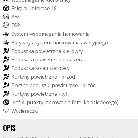
F
e
l
g
i
a
l
u
m
i
n
i
o
w
e
1
8
A
B
S
E
S
P
S
y
s
t
e
m
w
s
p
o
m
a
g
a
n
i
a
h
a
m
o
w
a
n
i
a
A
k
t
y
w
n
y
a
s
y
s
t
e
n
t
h
a
m
o
w
a
n
i
a
a
w
a
r
y
j
n
e
g
o
P
o
d
u
s
z
k
a
p
o
w
i
e
t
r
z
n
a
k
i
e
r
o
w
c
y
P
o
d
u
s
z
k
a
p
o
w
i
e
t
r
z
n
a
p
a
s
a
ż
e
r
a
P
o
d
u
s
z
k
a
k
o
l
a
n
k
i
e
r
o
w
c
y
K
u
r
t
y
n
y
p
o
w
i
e
t
r
z
n
e
-
p
r
z
ó
d
B
o
c
z
n
e
p
o
d
u
s
z
k
i
p
o
w
i
e
t
r
z
n
e
-
p
r
z
ó
d
K
u
r
t
y
n
y
p
o
w
i
e
t
r
z
n
e
-
t
y
ł
I
s
o
f
i
x
(
p
u
n
k
t
y
m
o
c
o
w
a
n
i
a
f
o
t
e
l
i
k
a
d
z
i
e
c
i
ę
c
e
g
o
)
W
y
c
i
e
r
a
c
z
k
i
OPIS