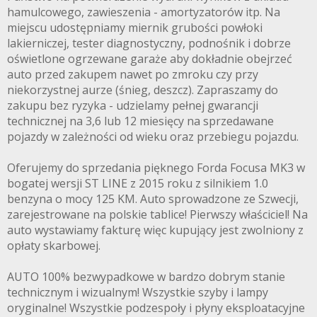
hamulcowego, zawieszenia - amortyzatorów itp. Na
miejscu udostępniamy miernik grubości powłoki
lakierniczej, tester diagnostyczny, podnośnik i dobrze
oświetlone ogrzewane garaże aby dokładnie obejrzeć
auto przed zakupem nawet po zmroku czy przy
niekorzystnej aurze (śnieg, deszcz). Zapraszamy do
zakupu bez ryzyka - udzielamy pełnej gwarancji
technicznej na 3,6 lub 12 miesięcy na sprzedawane
pojazdy w zależności od wieku oraz przebiegu pojazdu.
Oferujemy do sprzedania pięknego Forda Focusa MK3 w
bogatej wersji ST LINE z 2015 roku z silnikiem 1.0
benzyna o mocy 125 KM. Auto sprowadzone ze Szwecji,
zarejestrowane na polskie tablice! Pierwszy właściciel! Na
auto wystawiamy fakturę więc kupujący jest zwolniony z
opłaty skarbowej.
AUTO 100% bezwypadkowe w bardzo dobrym stanie
technicznym i wizualnym! Wszystkie szyby i lampy
oryginalne! Wszystkie podzespoły i płyny eksploatacyjne