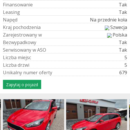
F
i
n
a
n
s
o
w
a
n
i
e
Tak
L
e
a
s
i
n
g
Tak
N
a
p
ę
d
Na przednie koła
K
r
a
j
p
o
c
h
o
d
z
e
n
i
a
Szwecja
Z
a
r
e
j
e
s
t
r
o
w
a
n
y
w
Polska
B
e
z
w
y
p
a
d
k
o
w
y
Tak
S
e
r
w
i
s
o
w
a
n
y
w
A
S
O
Tak
L
i
c
z
b
a
m
i
e
j
s
c
5
L
i
c
z
b
a
d
r
z
w
i
5
U
n
i
k
a
l
n
y
n
u
m
e
r
o
f
e
r
t
y
679
Zapytaj o pojazd