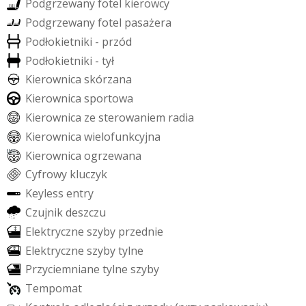
P
o
d
g
r
z
e
w
a
n
y
f
o
t
e
l
k
i
e
r
o
w
c
y
P
o
d
g
r
z
e
w
a
n
y
f
o
t
e
l
p
a
s
a
ż
e
r
a
P
o
d
ł
o
k
i
e
t
n
i
k
i
-
p
r
z
ó
d
P
o
d
ł
o
k
i
e
t
n
i
k
i
-
t
y
ł
K
i
e
r
o
w
n
i
c
a
s
k
ó
r
z
a
n
a
K
i
e
r
o
w
n
i
c
a
s
p
o
r
t
o
w
a
K
i
e
r
o
w
n
i
c
a
z
e
s
t
e
r
o
w
a
n
i
e
m
r
a
d
i
a
K
i
e
r
o
w
n
i
c
a
w
i
e
l
o
f
u
n
k
c
y
j
n
a
K
i
e
r
o
w
n
i
c
a
o
g
r
z
e
w
a
n
a
C
y
f
r
o
w
y
k
l
u
c
z
y
k
K
e
y
l
e
s
s
e
n
t
r
y
C
z
u
j
n
i
k
d
e
s
z
c
z
u
E
l
e
k
t
r
y
c
z
n
e
s
z
y
b
y
p
r
z
e
d
n
i
e
E
l
e
k
t
r
y
c
z
n
e
s
z
y
b
y
t
y
l
n
e
P
r
z
y
c
i
e
m
n
i
a
n
e
t
y
l
n
e
s
z
y
b
y
T
e
m
p
o
m
a
t