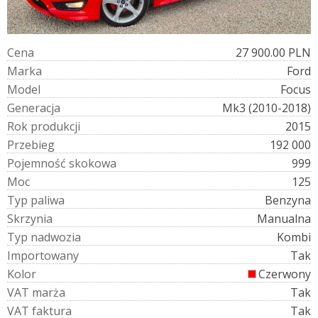
C
e
n
a
27 900.00 PLN
M
a
r
k
a
Ford
M
o
d
e
l
Focus
G
e
n
e
r
a
c
j
a
Mk3 (2010-2018)
R
o
k
p
r
o
d
u
k
c
j
i
2015
P
r
z
e
b
i
e
g
192 000
P
o
j
e
m
n
o
ś
ć
s
k
o
k
o
w
a
999
M
o
c
125
T
y
p
p
a
l
i
w
a
Benzyna
S
k
r
z
y
n
i
a
Manualna
T
y
p
n
a
d
w
o
z
i
a
Kombi
I
m
p
o
r
t
o
w
a
n
y
Tak
K
o
l
o
r
Czerwony
V
A
T
m
a
r
ż
a
Tak
V
A
T
f
a
k
t
u
r
a
Tak