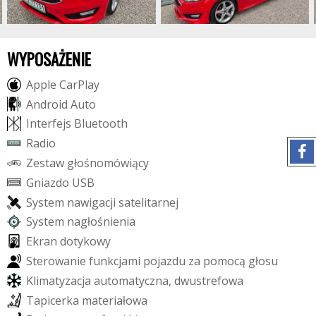
WYPOSAŻENIE
A
p
p
l
e
C
a
r
P
l
a
y
A
n
d
r
o
i
d
A
u
t
o
I
n
t
e
r
f
e
j
s
B
l
u
e
t
o
o
t
h
R
a
d
i
o
Z
e
s
t
a
w
g
ł
o
ś
n
o
m
ó
w
i
ą
c
y
G
n
i
a
z
d
o
U
S
B
S
y
s
t
e
m
n
a
w
i
g
a
c
j
i
s
a
t
e
l
i
t
a
r
n
e
j
S
y
s
t
e
m
n
a
g
ł
o
ś
n
i
e
n
i
a
E
k
r
a
n
d
o
t
y
k
o
w
y
S
t
e
r
o
w
a
n
i
e
f
u
n
k
c
j
a
m
i
p
o
j
a
z
d
u
z
a
p
o
m
o
c
ą
g
ł
o
s
u
K
l
i
m
a
t
y
z
a
c
j
a
a
u
t
o
m
a
t
y
c
z
n
a
,
d
w
u
s
t
r
e
f
o
w
a
T
a
p
i
c
e
r
k
a
m
a
t
e
r
i
a
ł
o
w
a