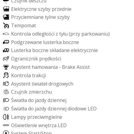
C
z
u
j
n
i
k
d
e
s
z
c
z
u
E
l
e
k
t
r
y
c
z
n
e
s
z
y
b
y
p
r
z
e
d
n
i
e
P
r
z
y
c
i
e
m
n
i
a
n
e
t
y
l
n
e
s
z
y
b
y
T
e
m
p
o
m
a
t
K
o
n
t
r
o
l
a
o
d
l
e
g
ł
o
ś
c
i
z
t
y
ł
u
(
p
r
z
y
p
a
r
k
o
w
a
n
i
u
)
P
o
d
g
r
z
e
w
a
n
e
l
u
s
t
e
r
k
a
b
o
c
z
n
e
L
u
s
t
e
r
k
a
b
o
c
z
n
e
s
k
ł
a
d
a
n
e
e
l
e
k
t
r
y
c
z
n
i
e
O
g
r
a
n
i
c
z
n
i
k
p
r
ę
d
k
o
ś
c
i
A
s
y
s
t
e
n
t
h
a
m
o
w
a
n
i
a
-
B
r
a
k
e
A
s
s
i
s
t
K
o
n
t
r
o
l
a
t
r
a
k
c
j
i
A
s
y
s
t
e
n
t
ś
w
i
a
t
e
ł
d
r
o
g
o
w
y
c
h
C
z
u
j
n
i
k
z
m
i
e
r
z
c
h
u
Ś
w
i
a
t
ł
a
d
o
j
a
z
d
y
d
z
i
e
n
n
e
j
Ś
w
i
a
t
ł
a
d
o
j
a
z
d
y
d
z
i
e
n
n
e
j
d
i
o
d
o
w
e
L
E
D
L
a
m
p
y
p
r
z
e
c
i
w
m
g
i
e
l
n
e
O
ś
w
i
e
t
l
e
n
i
e
w
n
ę
t
r
z
a
L
E
D
S
y
s
t
e
m
S
t
a
r
t
/
S
t
o
p