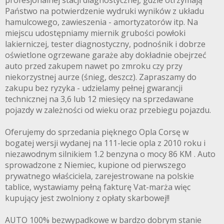
profesjonalnej stacji diagnostycznej, gdzie otrzymają
Państwo na potwierdzenie wydruki wyników z układu
hamulcowego, zawieszenia - amortyzatorów itp. Na
miejscu udostępniamy miernik grubości powłoki
lakierniczej, tester diagnostyczny, podnośnik i dobrze
oświetlone ogrzewane garaże aby dokładnie obejrzeć
auto przed zakupem nawet po zmroku czy przy
niekorzystnej aurze (śnieg, deszcz). Zapraszamy do
zakupu bez ryzyka - udzielamy pełnej gwarancji
technicznej na 3,6 lub 12 miesięcy na sprzedawane
pojazdy w zależności od wieku oraz przebiegu pojazdu.
Oferujemy do sprzedania pięknego Opla Corsę w
bogatej wersji wydanej na 111-lecie opla z 2010 roku i
niezawodnym silnikiem 1.2 benzyna o mocy 86 KM . Auto
sprowadzone z Niemiec, kupione od pierwszego
prywatnego właściciela, zarejestrowane na polskie
tablice, wystawiamy pełną fakturę Vat-marża więc
kupujący jest zwolniony z opłaty skarbowej!!
AUTO 100% bezwypadkowe w bardzo dobrym stanie