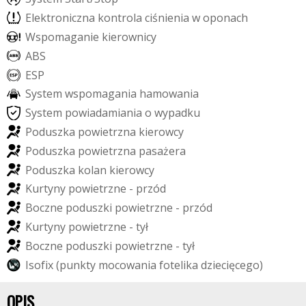
E
l
e
k
t
r
o
n
i
c
z
n
a
k
o
n
t
r
o
l
a
c
i
ś
n
i
e
n
i
a
w
o
p
o
n
a
c
h
W
s
p
o
m
a
g
a
n
i
e
k
i
e
r
o
w
n
i
c
y
A
B
S
E
S
P
S
y
s
t
e
m
w
s
p
o
m
a
g
a
n
i
a
h
a
m
o
w
a
n
i
a
S
y
s
t
e
m
p
o
w
i
a
d
a
m
i
a
n
i
a
o
w
y
p
a
d
k
u
P
o
d
u
s
z
k
a
p
o
w
i
e
t
r
z
n
a
k
i
e
r
o
w
c
y
P
o
d
u
s
z
k
a
p
o
w
i
e
t
r
z
n
a
p
a
s
a
ż
e
r
a
P
o
d
u
s
z
k
a
k
o
l
a
n
k
i
e
r
o
w
c
y
K
u
r
t
y
n
y
p
o
w
i
e
t
r
z
n
e
-
p
r
z
ó
d
B
o
c
z
n
e
p
o
d
u
s
z
k
i
p
o
w
i
e
t
r
z
n
e
-
p
r
z
ó
d
K
u
r
t
y
n
y
p
o
w
i
e
t
r
z
n
e
-
t
y
ł
B
o
c
z
n
e
p
o
d
u
s
z
k
i
p
o
w
i
e
t
r
z
n
e
-
t
y
ł
I
s
o
f
i
x
(
p
u
n
k
t
y
m
o
c
o
w
a
n
i
a
f
o
t
e
l
i
k
a
d
z
i
e
c
i
ę
c
e
g
o
)
OPIS