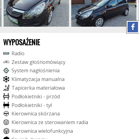
WYPOSAŻENIE
R
a
d
i
o
Z
e
s
t
a
w
g
ł
o
ś
n
o
m
ó
w
i
ą
c
y
S
y
s
t
e
m
n
a
g
ł
o
ś
n
i
e
n
i
a
K
l
i
m
a
t
y
z
a
c
j
a
m
a
n
u
a
l
n
a
T
a
p
i
c
e
r
k
a
m
a
t
e
r
i
a
ł
o
w
a
P
o
d
ł
o
k
i
e
t
n
i
k
i
-
p
r
z
ó
d
P
o
d
ł
o
k
i
e
t
n
i
k
i
-
t
y
ł
K
i
e
r
o
w
n
i
c
a
s
k
ó
r
z
a
n
a
K
i
e
r
o
w
n
i
c
a
z
e
s
t
e
r
o
w
a
n
i
e
m
r
a
d
i
a
K
i
e
r
o
w
n
i
c
a
w
i
e
l
o
f
u
n
k
c
y
j
n
a