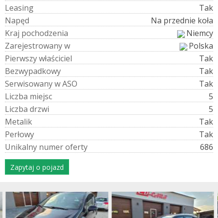
L
e
a
s
i
n
g
Tak
N
a
p
ę
d
Na przednie koła
K
r
a
j
p
o
c
h
o
d
z
e
n
i
a
Niemcy
Z
a
r
e
j
e
s
t
r
o
w
a
n
y
w
Polska
P
i
e
r
w
s
z
y
w
ł
a
ś
c
i
c
i
e
l
Tak
B
e
z
w
y
p
a
d
k
o
w
y
Tak
S
e
r
w
i
s
o
w
a
n
y
w
A
S
O
Tak
L
i
c
z
b
a
m
i
e
j
s
c
5
L
i
c
z
b
a
d
r
z
w
i
5
M
e
t
a
l
i
k
Tak
P
e
r
ł
o
w
y
Tak
U
n
i
k
a
l
n
y
n
u
m
e
r
o
f
e
r
t
y
686
Zapytaj o pojazd