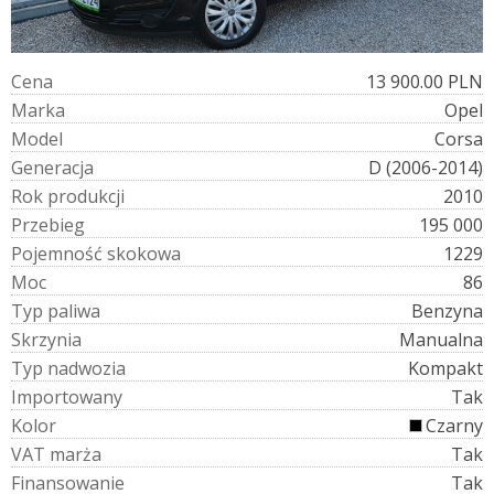
C
e
n
a
13 900.00 PLN
M
a
r
k
a
Opel
M
o
d
e
l
Corsa
G
e
n
e
r
a
c
j
a
D (2006-2014)
R
o
k
p
r
o
d
u
k
c
j
i
2010
P
r
z
e
b
i
e
g
195 000
P
o
j
e
m
n
o
ś
ć
s
k
o
k
o
w
a
1229
M
o
c
86
T
y
p
p
a
l
i
w
a
Benzyna
S
k
r
z
y
n
i
a
Manualna
T
y
p
n
a
d
w
o
z
i
a
Kompakt
I
m
p
o
r
t
o
w
a
n
y
Tak
K
o
l
o
r
Czarny
V
A
T
m
a
r
ż
a
Tak
F
i
n
a
n
s
o
w
a
n
i
e
Tak