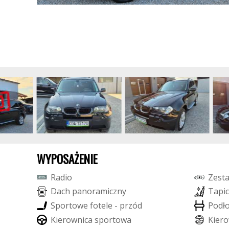
WYPOSAŻENIE
R
a
d
i
o
Z
e
s
t
D
a
c
h
p
a
n
o
r
a
m
i
c
z
n
y
T
a
p
i
c
S
p
o
r
t
o
w
e
f
o
t
e
l
e
-
p
r
z
ó
d
P
o
d
ł
K
i
e
r
o
w
n
i
c
a
s
p
o
r
t
o
w
a
K
i
e
r
o