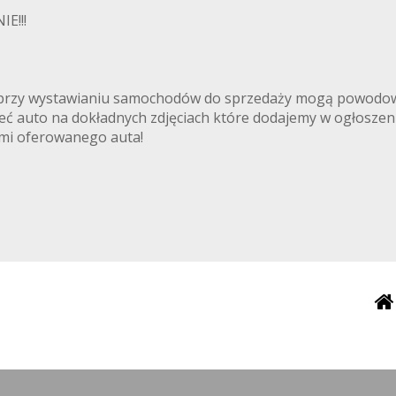
E!!!
ki przy wystawianiu samochodów do sprzedaży mogą powodowa
rzeć auto na dokładnych zdjęciach które dodajemy w ogłoszen
iami oferowanego auta!