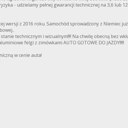
yzyka - udzielamy pełnej gwarancji technicznej na 3,6 lub 
j wersji z 2016 roku. Samochód sprowadzony z Niemiec już
bowej..
ie technicznym i wizualnym!!!! Na chwilę obecną bez wkładu
+ aluminiowe felgi z zimówkami AUTO GOTOWE DO JAZDY!!!!!
iczną w cenie auta!
!