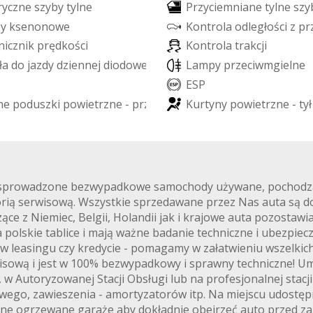
r
y
c
z
n
e
s
z
y
b
y
t
y
l
n
e
P
r
z
y
c
i
e
m
n
i
a
n
e
t
y
l
n
e
s
z
y
p
y
k
s
e
n
o
n
o
w
e
K
o
n
t
r
o
l
a
o
d
l
e
g
ł
o
ś
c
i
z
p
r
n
i
c
z
n
i
k
p
r
ę
d
k
o
ś
c
i
K
o
n
t
r
o
l
a
t
r
a
k
c
j
i
ł
a
d
o
j
a
z
d
y
d
z
i
e
n
n
e
j
d
i
o
d
o
w
e
L
E
D
L
a
m
p
y
p
r
z
e
c
i
w
m
g
i
e
l
n
e
E
S
P
n
e
p
o
d
u
s
z
k
i
p
o
w
i
e
t
r
z
n
e
-
p
r
z
ó
d
K
u
r
t
y
n
y
p
o
w
i
e
t
r
z
n
e
-
t
y
ł
e sprowadzone bezwypadkowe samochody używane, pochodzące
ią serwisową. Wszystkie sprzedawane przez Nas auta są 
e z Niemiec, Belgii, Holandii jak i krajowe auta pozostawia
 polskie tablice i mają ważne badanie techniczne i ubezpie
 w leasingu czy kredycie - pomagamy w załatwieniu wszelki
sową i jest w 100% bezwypadkowy i sprawny techniczne! 
 Autoryzowanej Stacji Obsługi lub na profesjonalnej stacji
ego, zawieszenia - amortyzatorów itp. Na miejscu udostępni
lone ogrzewane garaże aby dokładnie obejrzeć auto przed 