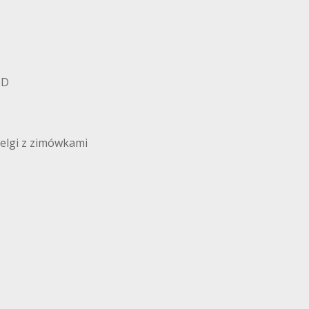
BD
felgi z zimówkami