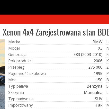
 Xenon 4x4 Zarejestrowana stan BD
M
a
r
k
a
BMW
L
M
o
d
e
l
X3
G
e
n
e
r
a
c
j
a
E83 (2003-2010)
F
R
o
k
p
r
o
d
u
k
c
j
i
2006
K
P
r
z
e
b
i
e
g
275 000
Z
P
o
j
e
m
n
o
ś
ć
s
k
o
k
o
w
a
1995
P
M
o
c
150
B
T
y
p
p
a
l
i
w
a
Benzyna
S
S
k
r
z
y
n
i
a
Manualna
L
T
y
p
n
a
d
w
o
z
i
a
SUV
L
I
m
p
o
r
t
o
w
a
n
y
Tak