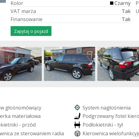
K
o
l
o
r
Czarny
P
V
A
T
m
a
r
ż
a
Tak
F
i
n
a
n
s
o
w
a
n
i
e
Tak
Zapytaj o pojazd
a
w
g
ł
o
ś
n
o
m
ó
w
i
ą
c
y
S
y
s
t
e
m
n
a
g
ł
o
ś
n
i
e
n
i
a
e
r
k
a
m
a
t
e
r
i
a
ł
o
w
a
P
o
d
g
r
z
e
w
a
n
y
f
o
t
e
l
k
i
e
r
o
k
i
e
t
n
i
k
i
-
p
r
z
ó
d
P
o
d
ł
o
k
i
e
t
n
i
k
i
-
t
y
ł
w
n
i
c
a
z
e
s
t
e
r
o
w
a
n
i
e
m
r
a
d
i
a
K
i
e
r
o
w
n
i
c
a
w
i
e
l
o
f
u
n
k
c
y
j