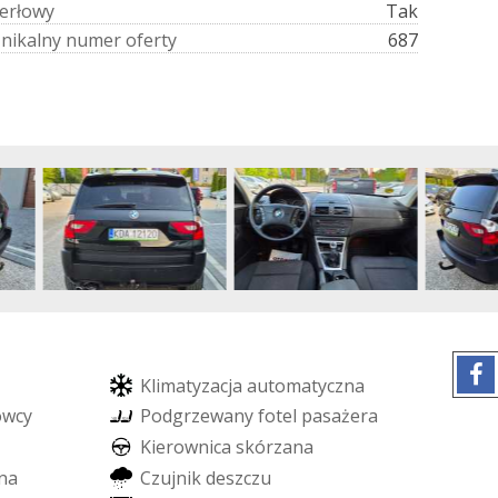
e
r
ł
o
w
y
Tak
U
n
i
k
a
l
n
y
n
u
m
e
r
o
f
e
r
t
y
687
K
l
i
m
a
t
y
z
a
c
j
a
a
u
t
o
m
a
t
y
c
z
n
a
o
w
c
y
P
o
d
g
r
z
e
w
a
n
y
f
o
t
e
l
p
a
s
a
ż
e
r
a
K
i
e
r
o
w
n
i
c
a
s
k
ó
r
z
a
n
a
n
a
C
z
u
j
n
i
k
d
e
s
z
c
z
u