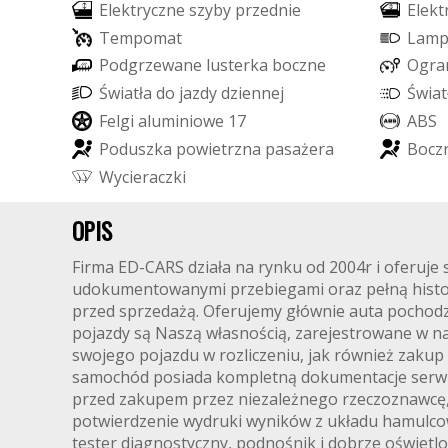
E
l
e
k
t
r
y
c
z
n
e
s
z
y
b
y
p
r
z
e
d
n
i
e
E
l
e
k
t
T
e
m
p
o
m
a
t
L
a
m
P
o
d
g
r
z
e
w
a
n
e
l
u
s
t
e
r
k
a
b
o
c
z
n
e
O
g
r
a
Ś
w
i
a
t
ł
a
d
o
j
a
z
d
y
d
z
i
e
n
n
e
j
Ś
w
i
a
t
F
e
l
g
i
a
l
u
m
i
n
i
o
w
e
1
7
A
B
S
P
o
d
u
s
z
k
a
p
o
w
i
e
t
r
z
n
a
p
a
s
a
ż
e
r
a
B
o
c
z
W
y
c
i
e
r
a
c
z
k
i
OPIS
Firma ED-CARS działa na rynku od 2004r i oferuj
udokumentowanymi przebiegami oraz pełną histor
przed sprzedażą. Oferujemy głównie auta pochodząc
pojazdy są Naszą własnością, zarejestrowane w na
swojego pojazdu w rozliczeniu, jak również zakup
samochód posiada kompletną dokumentacje serwi
przed zakupem przez niezależnego rzeczoznawcę, w
potwierdzenie wydruki wyników z układu hamulcow
tester diagnostyczny, podnośnik i dobrze oświet