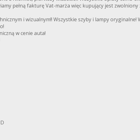
iamy pełną fakturę Vat-marża więc kupujący jest zwolniony 
cznym i wizualnym!! Wszystkie szyby i lampy oryginalne! W
o!
iczną w cenie auta!
!
BD