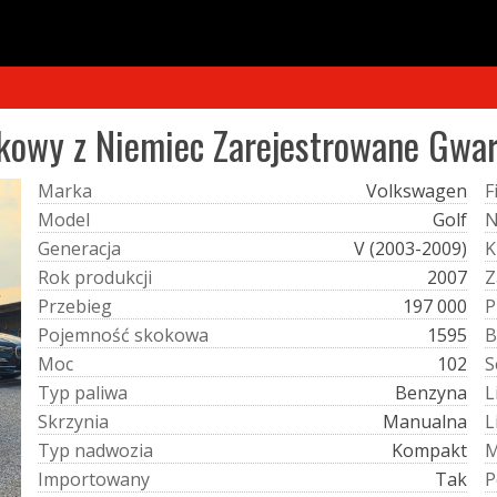
kowy z Niemiec Zarejestrowane Gwar
M
a
r
k
a
Volkswagen
F
M
o
d
e
l
Golf
G
e
n
e
r
a
c
j
a
V (2003-2009)
K
R
o
k
p
r
o
d
u
k
c
j
i
2007
Z
P
r
z
e
b
i
e
g
197 000
P
P
o
j
e
m
n
o
ś
ć
s
k
o
k
o
w
a
1595
B
M
o
c
102
S
T
y
p
p
a
l
i
w
a
Benzyna
L
S
k
r
z
y
n
i
a
Manualna
L
T
y
p
n
a
d
w
o
z
i
a
Kompakt
I
m
p
o
r
t
o
w
a
n
y
Tak
P