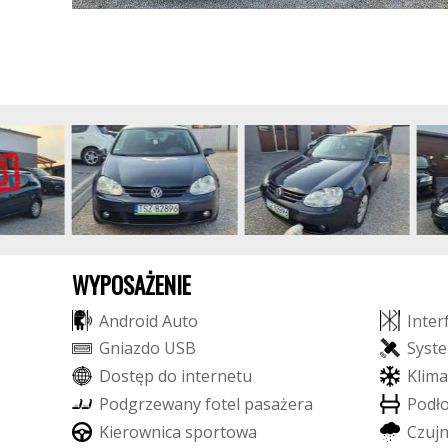
WYPOSAŻENIE
A
n
d
r
o
i
d
A
u
t
o
I
n
t
e
r
G
n
i
a
z
d
o
U
S
B
S
y
s
t
e
D
o
s
t
ę
p
d
o
i
n
t
e
r
n
e
t
u
K
l
i
m
a
P
o
d
g
r
z
e
w
a
n
y
f
o
t
e
l
p
a
s
a
ż
e
r
a
P
o
d
ł
K
i
e
r
o
w
n
i
c
a
s
p
o
r
t
o
w
a
C
z
u
j