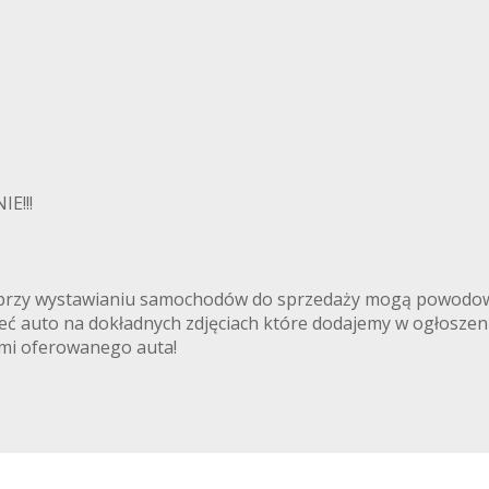
E!!!
ki przy wystawianiu samochodów do sprzedaży mogą powodowa
rzeć auto na dokładnych zdjęciach które dodajemy w ogłoszen
iami oferowanego auta!