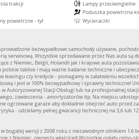
r
o
l
a
t
r
a
k
c
j
i
L
a
m
p
y
p
r
z
e
c
i
w
m
g
i
e
l
n
e
P
o
d
u
s
z
k
a
p
o
w
i
e
t
r
z
n
a
k
i
n
y
p
o
w
i
e
t
r
z
n
e
-
t
y
ł
W
y
c
i
e
r
a
c
z
k
i
e sprowadzone bezwypadkowe samochody używane, pochodzące
ią serwisową. Wszystkie sprzedawane przez Nas auta są 
e z Niemiec, Belgii, Holandii jak i krajowe auta pozostawia
 polskie tablice i mają ważne badanie techniczne i ubezpie
 w leasingu czy kredycie - pomagamy w załatwieniu wszelki
sową i jest w 100% bezwypadkowy i sprawny techniczne! 
 Autoryzowanej Stacji Obsługi lub na profesjonalnej stacji
ego, zawieszenia - amortyzatorów itp. Na miejscu udostępni
lone ogrzewane garaże aby dokładnie obejrzeć auto przed 
yzyka - udzielamy pełnej gwarancji technicznej na 3,6 lub 
 bogatej wersji z 2008 roku z niezawodnym silnikiem 1.6 b
e z Niemiec, pierwszy właściciel! Wszystkie opłaty celno-s