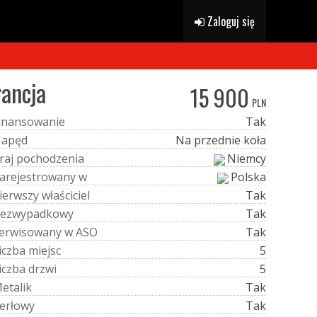
Zaloguj się
ancja
15 900
PLN
i
n
a
n
s
o
w
a
n
i
e
Tak
N
a
p
ę
d
Na przednie koła
r
a
j
p
o
c
h
o
d
z
e
n
i
a
Niemcy
a
r
e
j
e
s
t
r
o
w
a
n
y
w
Polska
i
e
r
w
s
z
y
w
ł
a
ś
c
i
c
i
e
l
Tak
e
z
w
y
p
a
d
k
o
w
y
Tak
e
r
w
i
s
o
w
a
n
y
w
A
S
O
Tak
i
c
z
b
a
m
i
e
j
s
c
5
i
c
z
b
a
d
r
z
w
i
5
M
e
t
a
l
i
k
Tak
e
r
ł
o
w
y
Tak