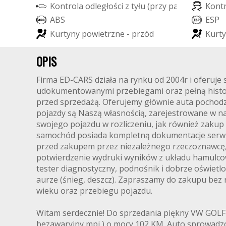
K
o
n
t
r
o
l
a
o
d
l
e
g
ł
o
ś
c
i
z
t
y
ł
u
(
p
r
z
y
p
a
r
k
o
w
a
n
K
i
u
o
)
n
t
A
B
S
E
S
P
K
u
r
t
y
n
y
p
o
w
i
e
t
r
z
n
e
-
p
r
z
ó
d
K
u
r
t
y
OPIS
Firma ED-CARS działa na rynku od 2004r i oferuj
udokumentowanymi przebiegami oraz pełną histor
przed sprzedażą. Oferujemy głównie auta pochodząc
pojazdy są Naszą własnością, zarejestrowane w na
swojego pojazdu w rozliczeniu, jak również zakup
samochód posiada kompletną dokumentacje serwi
przed zakupem przez niezależnego rzeczoznawcę, w
potwierdzenie wydruki wyników z układu hamulcow
tester diagnostyczny, podnośnik i dobrze oświet
aurze (śnieg, deszcz). Zapraszamy do zakupu bez r
wieku oraz przebiegu pojazdu.
Witam serdecznie! Do sprzedania piękny VW GOLF w
bezawaryjny mpi ) o mocy 102 KM. Auto sprowadzon