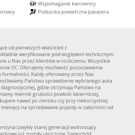
W
s
p
o
m
a
g
a
n
i
e
k
i
e
r
o
w
n
i
c
y
e
r
o
w
c
y
P
o
d
u
s
z
k
a
p
o
w
i
e
t
r
z
n
a
p
a
s
a
ż
e
r
a
 od pierwszych właścicieli z
dokładnie weryfikowane pod względem technicznym
ne u Nas przez klientów w rozliczeniu. Wszystkie
czenie OC. Oferujemy możliwość pozostawienia
ch formalności. Każdy oferowany przez Nas
Umożliwiamy Państwu sprawdzenie wybranego auta
 diagnostycznej, gdzie otrzymają Państwo na
amy miernik grubości powłoki lakierniczej,
zakupem nawet po zmroku czy przy niekorzystnej
12 miesięcy na sprzedawane pojazdy w zależności od
enzyna (zwykły starej generacji wolnossący
karbowe już zostały uiszczone. Samochód