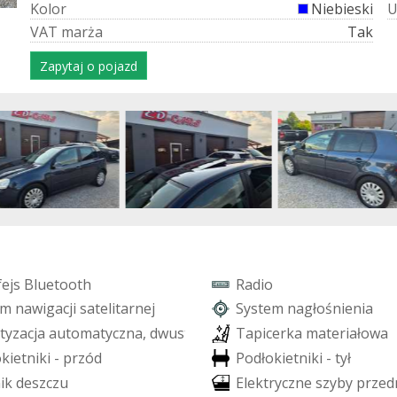
K
o
l
o
r
Niebieski
V
A
T
m
a
r
ż
a
Tak
Zapytaj o pojazd
f
e
j
s
B
l
u
e
t
o
o
t
h
R
a
d
i
o
m
n
a
w
i
g
a
c
j
i
s
a
t
e
l
i
t
a
r
n
e
j
S
y
s
t
e
m
n
a
g
ł
o
ś
n
i
e
n
i
a
t
y
z
a
c
j
a
a
u
t
o
m
a
t
y
c
z
n
a
,
d
w
u
s
t
r
e
f
o
w
a
T
a
p
i
c
e
r
k
a
m
a
t
e
r
i
a
ł
o
w
a
o
k
i
e
t
n
i
k
i
-
p
r
z
ó
d
P
o
d
ł
o
k
i
e
t
n
i
k
i
-
t
y
ł
n
i
k
d
e
s
z
c
z
u
E
l
e
k
t
r
y
c
z
n
e
s
z
y
b
y
p
r
z
e
d