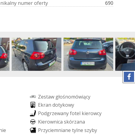
U
n
i
k
a
l
n
y
n
u
m
e
r
o
f
e
r
t
y
690
Z
e
s
t
a
w
g
ł
o
ś
n
o
m
ó
w
i
ą
c
y
E
k
r
a
n
d
o
t
y
k
o
w
y
P
o
d
g
r
z
e
w
a
n
y
f
o
t
e
l
k
i
e
r
o
w
c
y
K
i
e
r
o
w
n
i
c
a
s
k
ó
r
z
a
n
a
n
i
e
P
r
z
y
c
i
e
m
n
i
a
n
e
t
y
l
n
e
s
z
y
b
y